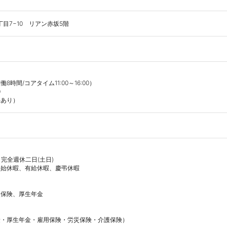
目7−10　リアン赤坂5階
間/コアタイム11:00～16:00）



 完全週休二日(土日)

始休暇、有給休暇、慶弔休暇

保険、厚生年金

・厚生年金・雇用保険・労災保険・介護保険）
