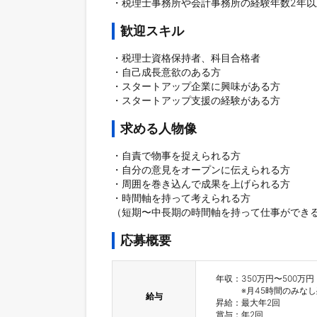
・税理士事務所や会計事務所の経験年数2年以
歓迎スキル
・税理士資格保持者、科目合格者

・自己成長意欲のある方

・スタートアップ企業に興味がある方

・スタートアップ支援の経験がある方
求める人物像
・自責で物事を捉えられる方

・自分の意見をオープンに伝えられる方

・周囲を巻き込んで成果を上げられる方

・時間軸を持って考えられる方

（短期〜中長期の時間軸を持って仕事ができ
応募概要
年収：350万円〜500万円

　　　※月45時間のみなし
給与
昇給：最大年2回

賞与：年2回