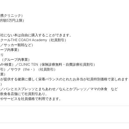
携クリニック）

月額5万円上限）

社にない本は自由に購入することができます。

ルTHE COACH Academy（社員割引）

／サッカー観戦など）

ープ内事業）

り

（グループ内事業）　

H検査）／CLINIC TEN（保険診療無料・自費診療社員割引）

引）／サウナ（the・）（社員割引）

業）　

TEが提供する健康に優しく栄養バランスのとれたお弁当が社員特別価格で楽しめます（5
）

ge／パンとエスプレッソとまちあわせ／なんとかプレッソ／ママの休食　など

飲食各店舗にて社員割引あり。

品やサービスを社員価格で利用できます。