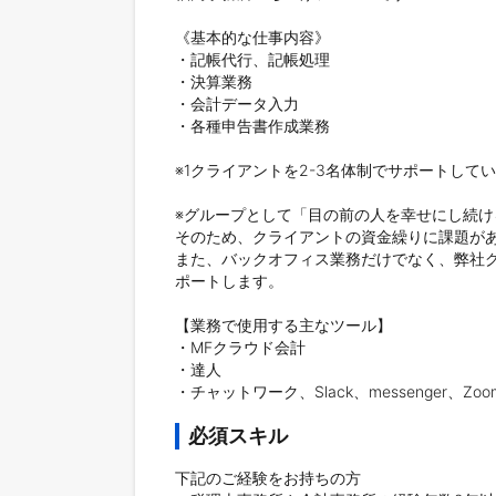
《基本的な仕事内容》

・記帳代行、記帳処理

・決算業務

・会計データ入力

・各種申告書作成業務

※1クライアントを2-3名体制でサポートし
※グループとして「目の前の人を幸せにし続け
そのため、クライアントの資金繰りに課題があ
また、バックオフィス業務だけでなく、弊社
ポートします。

【業務で使用する主なツール】

・MFクラウド会計

・達人

・チャットワーク、Slack、messenger、Zoo
必須スキル
下記のご経験をお持ちの方
