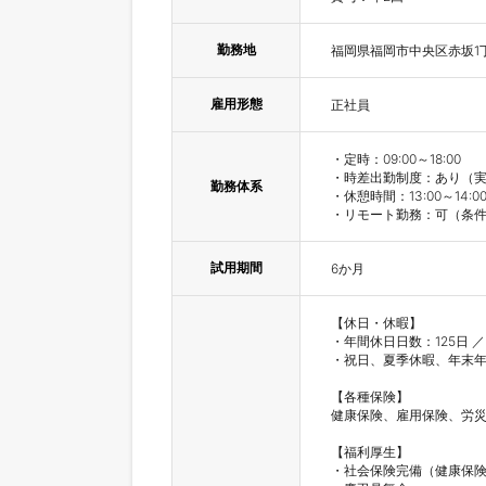
勤務地
福岡県福岡市中央区赤坂1丁
雇用形態
正社員
・定時：09:00～18:00

・時差出勤制度：あり（実働8時
勤務体系
・休憩時間：13:00～14:00
試用期間
6か月
【休日・休暇】

・年間休日日数：125日 ／
・祝日、夏季休暇、年末年
【各種保険】

健康保険、雇用保険、労災
【福利厚生】

・社会保険完備（健康保険