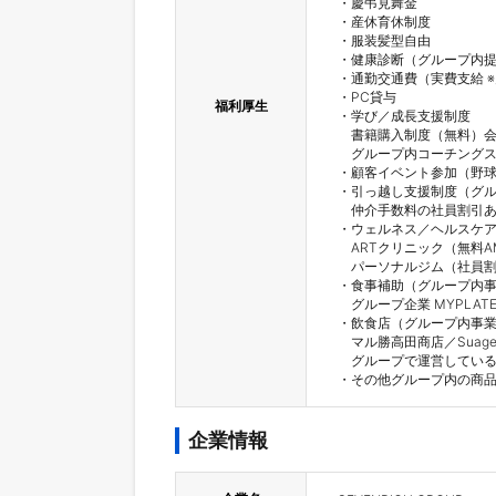
・慶弔見舞金

・産休育休制度

・服装髪型自由

・健康診断（グループ内提
・通勤交通費（実費支給 ※
・PC貸与

福利厚生
・学び／成長支援制度

　書籍購入制度（無料）会
　グループ内コーチングスクー
・顧客イベント参加（野球
・引っ越し支援制度（グル
　仲介手数料の社員割引あ
・ウェルネス／ヘルスケア
　ARTクリニック（無料AM
　パーソナルジム（社員割
・食事補助（グループ内事
　グループ企業 MYPLA
・飲食店（グループ内事業
　マル勝高田商店／Sua
　グループで運営している
・その他グループ内の商
企業情報