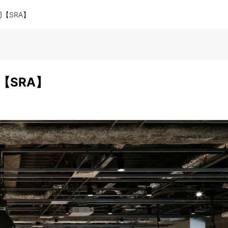
【SRA】
【SRA】