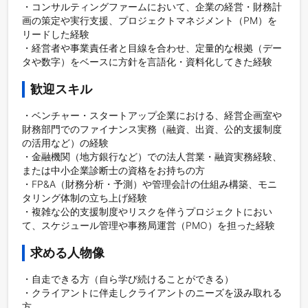
・コンサルティングファームにおいて、企業の経営・財務計
画の策定や実行支援、プロジェクトマネジメント（PM）を
リードした経験

・経営者や事業責任者と目線を合わせ、定量的な根拠（デー
タや数字）をベースに方針を言語化・資料化してきた経験
歓迎スキル
・ベンチャー・スタートアップ企業における、経営企画室や
財務部門でのファイナンス実務（融資、出資、公的支援制度
の活用など）の経験

・金融機関（地方銀行など）での法人営業・融資実務経験、
または中小企業診断士の資格をお持ちの方

・FP&A（財務分析・予測）や管理会計の仕組み構築、モニ
タリング体制の立ち上げ経験

・複雑な公的支援制度やリスクを伴うプロジェクトにおい
て、スケジュール管理や事務局運営（PMO）を担った経験
求める人物像
・自走できる方（自ら学び続けることができる）

・クライアントに伴走しクライアントのニーズを汲み取れる
方
