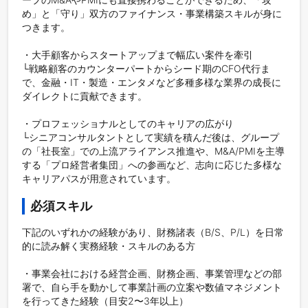
め」と「守り」双方のファイナンス・事業構築スキルが身に
つきます。

・大手顧客からスタートアップまで幅広い案件を牽引

└戦略顧客のカウンターパートからシード期のCFO代行ま
で、金融・IT・製造・エンタメなど多種多様な業界の成長に
ダイレクトに貢献できます。

・プロフェッショナルとしてのキャリアの広がり

└シニアコンサルタントとして実績を積んだ後は、グループ
の「社長室」での上流アライアンス推進や、M&A/PMIを主導
する「プロ経営者集団」への参画など、志向に応じた多様な
キャリアパスが用意されています。
必須スキル
下記のいずれかの経験があり、財務諸表（B/S、P/L）を日常
的に読み解く実務経験・スキルのある方

・事業会社における経営企画、財務企画、事業管理などの部
署で、自ら手を動かして事業計画の立案や数値マネジメント
を行ってきた経験（目安2〜3年以上）
