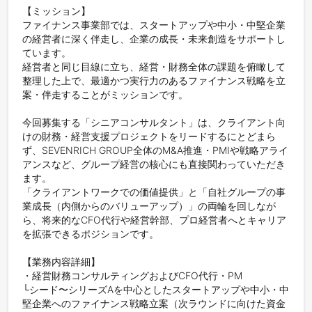
【ミッション】

ファイナンス事業部では、スタートアップや中小・中堅企業
の経営者に深く伴走し、企業の成長・未来創造をサポートし
ています。

経営者と同じ目線に立ち、経営・財務全体の課題を俯瞰して
整理した上で、最適かつ実行力のあるファイナンス戦略を立
案・伴走することがミッションです。

今回募集する「シニアコンサルタント」は、クライアント向
けの財務・経営支援プロジェクトをリードするにとどまら
ず、SEVENRICH GROUP全体のM&A推進・PMIや戦略アライ
アンスなど、グループ経営の核心にも直接関わっていただき
ます。

「クライアントワークでの価値提供」と「自社グループの事
業成長（内側からのバリューアップ）」の両輪を回しなが
ら、将来的なCFO代行や経営幹部、プロ経営者へとキャリア
を拡張できるポジションです。

【業務内容詳細】

・経営財務コンサルティングおよびCFO代行・PM

└シード〜シリーズAを中心としたスタートアップや中小・中
堅企業へのファイナンス戦略立案（次ラウンドに向けた資金