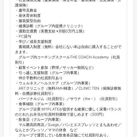
護保険）

・慶弔見舞金

・産休育休制度

・服装髪型自由

・健康診断（グループ内提携クリニック）

・通勤交通費（実費支給 ※月額5万円上限）

・PC貸与

・学び／成長支援制度

　書籍購入制度（無料）会社にない本は自由に購入することがで
きます。

　グループ内コーチングスクールTHE COACH Academy（社員
割引）

・顧客イベント参加（野球／サッカー観戦など）

・引っ越し支援制度（グループ内事業）

　仲介手数料の社員割引あり

・ウェルネス／ヘルスケア（グループ内事業）　

　ARTクリニック（無料AMH検査）／CLINIC TEN（保険診療無
料・自費診療社員割引）

　パーソナルジム（社員割引）／サウナ（the・）（社員割引）

・食事補助（グループ内事業）　

　グループ企業 MYPLATEが提供する健康に優しく栄養バランス
のとれたお弁当が社員特別価格で楽しめます（500円）

・飲食店（グループ内事業）

　マル勝高田商店／Suage／パンとエスプレッソとまちあわせ／
なんとかプレッソ／ママの休食　など

　グループで運営している飲食各店舗にて社員割引あり。
