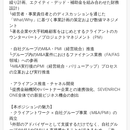
繰り計画、エクイティ・デッド・補助金を組み合わせた財務
設計）

└経営者・事業責任者とのディスカッションを通じた
「What/Why」に基づく事業計画の策定および数値マネジメ
ント

└著名企業や大手戦略顧客をはじめとするクライアントのカ
ウンターパート／プロジェクトマネジメント（PM）

・自社グループのM&A・PMI（経営統合）推進

└グループ内のM&A案件におけるファイナンス業務（FA/FAS
領域）への参画

└M&A実行後のPMI（経営統合・バリューアップ）プロセス
の立案および実行推進

・アライアンス推進・チャネル開発

└提携金融機関やパートナー企業との連携強化、SEVENRICH 
ONE全体での新規ビジネス機会の創出

【本ポジションの魅力】

・クライアントワーク × 自社グループ事業（M&A/PMI）の
両立

└外部のアドバイザーとして支援するだけでなく、自社グル
ープのM&AやPMIにも直接携わることができるため、「攻