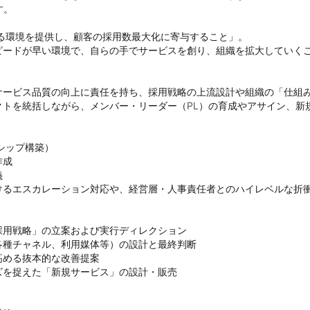
。

る環境を提供し、顧客の採用数最大化に寄与すること」。

ードが早い環境で、自らの手でサービスを創り、組織を拡大していくこ
サービス品質の向上に責任を持ち、採用戦略の上流設計や組織の「仕組
クトを統括しながら、メンバー・リーダー（PL）の育成やアサイン、新
ップ構築）

成



るエスカレーション対応や、経営層・人事責任者とのハイレベルな折衝


用戦略」の立案および実行ディレクション

種チャネル、利用媒体等）の設計と最終判断

める抜本的な改善提案

を捉えた「新規サービス」の設計・販売
