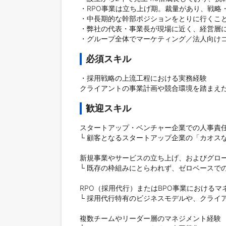
・RPO事業は立ち上げ期。裁量があり、戦略
・中長期的な幹部ポジションをとりに行くこと
・弊社の代表・事業長が現場に近く、経営層に
・グループ全体でマーケティング／法人向けコ
必須スキル
・採用戦略の上流工程における実務経験

クライアントの事業計画や競合環境を踏まえた、
歓迎スキル
スタートアップ・ベンチャー企業での人事責任
└ 顧客となるスタートアップ企業の「カオス
新規事業やサービスの立ち上げ、およびグロース
└ 既存の枠組みにとらわれず、ゼロベースで
RPO（採用代行）またはBPO事業におけるマ
└ 採用代行特有のビジネスモデルや、クライ
複数チームやリーダー層のマネジメント経験
