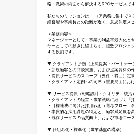
略・戦術の両面から解決するRPOサービスです
私たちのミッションは 「コア業務に集中でき
経営層や事業長との距離が近く、意思決定スピ
＜業務内容＞

マネージャーとして、事業の利益率最大化と
ヤーとしての動きに留まらず、複数プロジェ
する役割です。

▼ クライアント折衝（上流提案・パートナーシ
・新規顧客との商談実施、および提案資料の作
・提供サービスのスコープ（要件・範囲）定義
・クライアント定例への同席（重要局面におけ
▼ サービス提供（戦略設計・クオリティ統括）
・クライアントの経営・事業戦略に紐づく「採
・目標達成に向けた採用戦術（選考フロー、各
・本質的な採用課題の特定と、顧客満足度を高
・既存サービスの品質向上、および市場ニーズ
▼ 仕組み化・標準化（事業基盤の構築）
