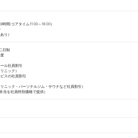
/コアタイム11:00～16:00）



件あり）
二日制

度

ール社員割引

リニック）

ビスの社員割引

リニック・パーソナルジム・サウナなど社員割引）

製弁当を社員特別価格で提供）