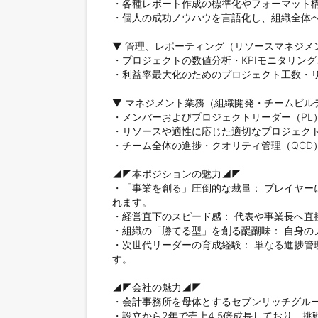
・各種レポート作成の標準化やフォーマット構
・個人の成功ノウハウを言語化し、組織全体へ
▼ 管理、レポーティング（リソースマネジメン
・プロジェクトの数値分析・KPIモニタリング
・利益率最大化のためのプロジェクト工数・リ
▼ マネジメント業務（組織開発・チームビルデ
・メンバーおよびプロジェクトリーダー（PL
・リソースや適性に応じた適切なプロジェクト
・チーム全体の進捗・クオリティ管理（QCD
◢◤本ポジションの魅力◢◤

・「事業を創る」圧倒的な裁量： プレイヤ
れます。

・経営直下のスピード感： 代表や事業長へ直
・組織の「勝てる型」を創る醍醐味： 自身の
・次世代リーダーの育成経験： 単なる進捗管
す。

◢◤会社の魅力◢◤

・会計事務所を母体とするセブンリッチグルー
・設立から2年で売上4.5倍成長しており、挑