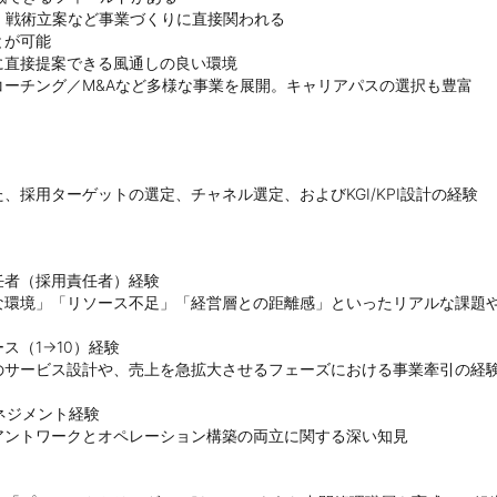
・戦術立案など事業づくりに直接関われる

が可能

直接提案できる風通しの良い環境

ーチング／M&Aなど多様な事業を展開。キャリアパスの選択も豊富
採用ターゲットの選定、チャネル選定、およびKGI/KPI設計の経験
者（採用責任者）経験

な環境」「リソース不足」「経営層との距離感」といったリアルな課題や
（1→10）経験

のサービス設計や、売上を急拡大させるフェーズにおける事業牽引の経験
ネジメント経験

アントワークとオペレーション構築の両立に関する深い知見
