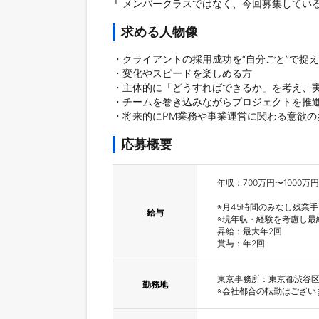
└ メンバークラスではなく、今回募集してい
求める人物像
・クライアントの採用成功を“自分ごと”で捉え
・変化やスピードを楽しめる方

・主体的に「どうすればできるか」を考え、実
・チームを巻き込みながらプロジェクトを推進
・将来的にPM業務や事業運営に関わる意欲の
応募概要
年収：700万円〜1000万円

※月45時間のみなし残業手
給与
※現年収・経験を考慮し最終
昇給：最大年2回

賞与：年2回
東京事務所：東京都渋谷区桜丘
勤務地
※会社都合の転勤はござい