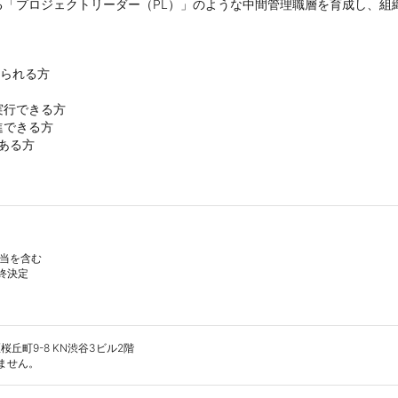
る「プロジェクトリーダー（PL）」のような中間管理職層を育成し、組
られる方

行できる方

できる方

ある方
当を含む

決定

町9-8 KN渋谷3ビル2階

ません。