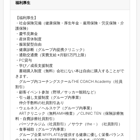
福利厚生
【福利厚生】

・社会保険完備（健康保険・厚生年金・雇用保険・労災保険・介
護保険）

・慶弔見舞金

・産休育休制度

・服装髪型自由

・健康診断（グループ内提携クリニック）

・通勤交通費（実費支給 ※月額5万円上限）

・PC貸与

・学び／成長支援制度

　書籍購入制度（無料）会社にない本は自由に購入することがで
きます。

　グループ内コーチングスクールTHE COACH Academy（社員
割引）

・顧客イベント参加（野球／サッカー観戦など）

・引っ越し支援制度（グループ内事業）

　仲介手数料の社員割引あり

・ウェルネス／ヘルスケア（グループ内事業）　

　ARTクリニック（無料AMH検査）／CLINIC TEN（保険診療無
料・自費診療社員割引）

　パーソナルジム（社員割引）／サウナ（the・）（社員割引）

・食事補助（グループ内事業）　

　グループ企業 MYPLATEが提供する健康に優しく栄養バランス
のとれたお弁当が社員特別価格で楽しめます（500円）
