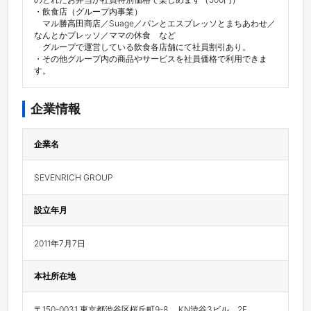
・飲食店（グループ内事業）

　マル勝高田商店／Suage／パンとエスプレッソとまちあわせ／
なんとかプレッソ／ママの休食　など

　グループで運営している飲食各店舗にて社員割引あり。

・その他グループ内の商品やサービスを社員価格で利用できま
す。
企業情報
企業名
SEVENRICH GROUP
設立年月
2011年7月7日
本社所在地
〒150-0031 東京都渋谷区桜丘町9-8　 KN渋谷3ビル　2F