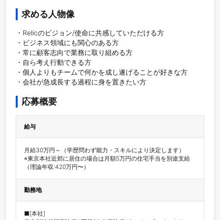
求める人物像
・Relicのビジョン/使命に共感していただける方

・ビジネス領域にも関心のある方

・常に顧客志向で業務に取り組める方

・自ら考え行動できる方

・個人よりもチームで何かを成し遂げることが好きな方

・会社が急成長する過程に身を置きたい方
応募概要
給与
月給30万円～（学歴問わず能力・スキルにより決定します）

※東京本社近郊に居住の場合は月額5万円の住宅手当を別途支給

（理論年収:420万円〜）
勤務地
■[本社]
