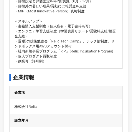
・目標設定と評価査定を年2回実施（6月・12月）

・目標外の著しい成果/貢献には報奨金を支給

・MIP（Most Innovative Person）表彰制度

＜スキルアップ＞

・書籍購入支援制度（個人所有・電子書籍も可）

・エンジニア学習支援制度（学習費用サポート/受験料支給/報奨
金支給）

・週1回の技術勉強会「Relic Tech Camp」、テック部制度、サ
ンドボックス用AWSアカウント付与

・社内新規事業プログラム「RIP」(Relic Incubation Program)

・個人プロダクト買取制度

・副業可（許可制）
企業情報
企業名
株式会社Relic
設立年月