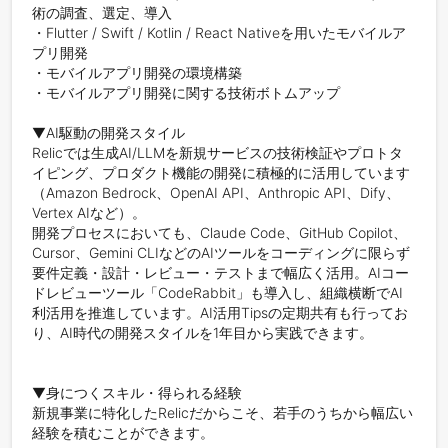
術の調査、選定、導入

・Flutter / Swift / Kotlin / React Nativeを用いたモバイルア
プリ開発

・モバイルアプリ開発の環境構築

・モバイルアプリ開発に関する技術ボトムアップ

▼AI駆動の開発スタイル

Relicでは生成AI/LLMを新規サービスの技術検証やプロトタ
イピング、プロダクト機能の開発に積極的に活用しています
（Amazon Bedrock、OpenAI API、Anthropic API、Dify、
Vertex AIなど）。

開発プロセスにおいても、Claude Code、GitHub Copilot、
Cursor、Gemini CLIなどのAIツールをコーディングに限らず
要件定義・設計・レビュー・テストまで幅広く活用。AIコー
ドレビューツール「CodeRabbit」も導入し、組織横断でAI
利活用を推進しています。AI活用Tipsの定期共有も行ってお
り、AI時代の開発スタイルを1年目から実践できます。

▼身につくスキル・得られる経験

新規事業に特化したRelicだからこそ、若手のうちから幅広い
経験を積むことができます。
