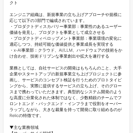
クト

エンジニア組織は、新規事業の立ち上げアプローチや規模に
応じて以下の3部門で編成されています。

・プロダクトディスカバリー事業部：事業性のあるユーザー
価値を発見し、プロダクトを事業として成立させる

・プロダクトディベロップメント事業部：事業環境の変化に
適応しつつ、持続可能な価値提供と事業成長を実現する

・x-AI事業部：クラウド、AI/LLM、ハードウェアの技術をか
け合わせ、技術ドリブンな事業創出や拡大を遂行する

業務としては、自社サービスの開発はもちろんのこと、大手
企業やスタートアップの新規事業立ち上げプロジェクトに参
画し、サービスのコンセプト検証を行うためのプロトタイピ
ングから、実際に提供するサービスの立ち上げ、そのグロー
スまで携わっていただきます。典型的なシステム開発のよう
な高度に分業化された体制ではなく、少数精鋭のチームでフ
ロントエンド・バックエンド・インフラまで役割をオーバー
ラップしながら、大きな裁量を持って開発に取り組めるのが
Relicの特徴です。

▼主な業務領域
