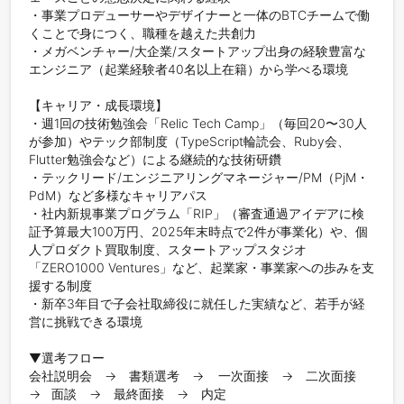
・事業プロデューサーやデザイナーと一体のBTCチームで働
くことで身につく、職種を越えた共創力

・メガベンチャー/大企業/スタートアップ出身の経験豊富な
エンジニア（起業経験者40名以上在籍）から学べる環境

【キャリア・成長環境】

・週1回の技術勉強会「Relic Tech Camp」（毎回20〜30人
が参加）やテック部制度（TypeScript輪読会、Ruby会、
Flutter勉強会など）による継続的な技術研鑽

・テックリード/エンジニアリングマネージャー/PM（PjM・
PdM）など多様なキャリアパス

・社内新規事業プログラム「RIP」（審査通過アイデアに検
証予算最大100万円、2025年末時点で2件が事業化）や、個
人プロダクト買取制度、スタートアップスタジオ
「ZERO1000 Ventures」など、起業家・事業家への歩みを支
援する制度

・新卒3年目で子会社取締役に就任した実績など、若手が経
営に挑戦できる環境

▼選考フロー

会社説明会　→　書類選考　→    一次面接　→　二次面接　
→   面談　→　最終面接　→　内定