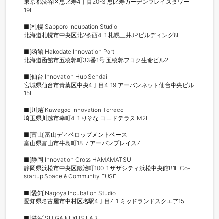
東京都渋谷区恵比寿4丁目20-3 恵比寿ガーデンプレイスタワー
19F

■[札幌]Sapporo Incubation Studio

北海道札幌市中央区北2条西4-1 札幌三井JPビルディング8F

■[函館]Hakodate Innovation Port 

北海道函館市五稜郭町33番1号 五稜郭フコク生命ビル2F

■[仙台]Innovation Hub Sendai

宮城県仙台市青葉区中央4丁目4-19 アーバンネット仙台中央ビル
15F

■[川越]Kawagoe Innovation Terrace

埼玉県川越市幸町4-1 りそな コエドテラス M2F

■[富山]富山ディベロップメントベース

富山県富山市牛島町18-7 アーバンプレイス7F

■[静岡]Innovation Cross HAMAMATSU

静岡県浜松市中央区鍛冶町100-1 ザザシティ浜松中央館B1F Co-
startup Space & Community FUSE

■[愛知]Nagoya Incubation Studio

愛知県名古屋市中村区名駅4丁目7-1 ミッドランドスクエア15F

■[滋賀]SHIGA NEXUS LAB
