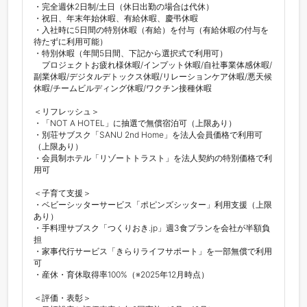
・完全週休2日制/土日（休日出勤の場合は代休）

・祝日、年末年始休暇、有給休暇、慶弔休暇

・入社時に5日間の特別休暇（有給）を付与（有給休暇の付与を
待たずに利用可能）

・特別休暇（年間5日間、下記から選択式で利用可）

　プロジェクトお疲れ様休暇/インプット休暇/自社事業体感休暇/
副業休暇/デジタルデトックス休暇/リレーションケア休暇/悪天候
休暇/チームビルディング休暇/ワクチン接種休暇

＜リフレッシュ＞

・「NOT A HOTEL」に抽選で無償宿泊可（上限あり）

・別荘サブスク「SANU 2nd Home」を法人会員価格で利用可
（上限あり）

・会員制ホテル「リゾートトラスト」を法人契約の特別価格で利
用可

＜子育て支援＞

・ベビーシッターサービス「ポピンズシッター」利用支援（上限
あり）

・手料理サブスク「つくりおき.jp」週3食プランを会社が半額負
担

・家事代行サービス「きらりライフサポート」を一部無償で利用
可

・産休・育休取得率100%（※2025年12月時点）

＜評価・表彰＞
