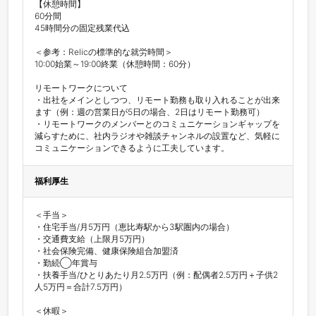
【休憩時間】

60分間

45時間分の固定残業代込

＜参考：Relicの標準的な就労時間＞

10:00始業～19:00終業（休憩時間：60分）

リモートワークについて

・出社をメインとしつつ、リモート勤務も取り入れることが出来
ます（例：週の営業日が5日の場合、2日はリモート勤務可）

・リモートワークのメンバーとのコミュニケーションギャップを
減らすために、社内ラジオや雑談チャンネルの設置など、気軽に
コミュニケーションできるように工夫しています。
福利厚生
＜手当＞

・住宅手当/月5万円（恵比寿駅から3駅圏内の場合）

・交通費支給（上限月5万円）

・社会保険完備、健康保険組合加盟済

・勤続◯年賞与

・扶養手当/ひとりあたり月2.5万円（例：配偶者2.5万円＋子供2
人5万円＝合計7.5万円）

＜休暇＞
