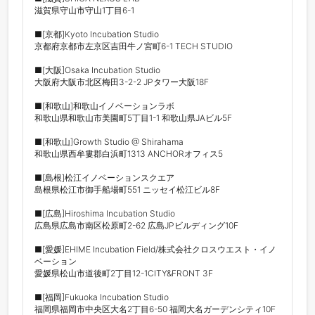
滋賀県守山市守山1丁目6-1

■[京都]Kyoto Incubation Studio

京都府京都市左京区吉田牛ノ宮町6-1 TECH STUDIO

■[大阪]Osaka Incubation Studio

大阪府大阪市北区梅田3-2-2 JPタワー大阪18F

■[和歌山]和歌山イノベーションラボ

和歌山県和歌山市美園町5丁目1-1 和歌山県JAビル5F

■[和歌山]Growth Studio @ Shirahama

和歌山県西牟婁郡白浜町1313 ANCHORオフィス5

■[島根]松江イノベーションスクエア

島根県松江市御手船場町551 ニッセイ松江ビル8F

■[広島]Hiroshima Incubation Studio

広島県広島市南区松原町2-62 広島JPビルディング10F

■[愛媛]EHIME Incubation Field/株式会社クロスウエスト・イノ
ベーション

愛媛県松山市道後町2丁目12-1CITY&FRONT 3F

■[福岡]Fukuoka Incubation Studio

福岡県福岡市中央区大名2丁目6-50 福岡大名ガーデンシティ10F
