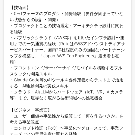
【技術面】

・0→1フェーズのプロダクト開発経験（要件が固まっていな
い状態からの設計・開発）

・プロジェクトごとの技術選定・アーキテクチャ設計に関わ
る経験

・パブリッククラウド（AWS等）を用いたインフラ設計〜運
用までの一気通貫の経験（RelicはAWSアドバンストティアサ
ービスパートナー。国内20社程度のみの強固なパートナーシ
ップを構築し、「Japan AWS Top Engineers」選出者も在
籍）

・フロントエンド/サーバーサイド/モバイルを横断するフル
スタックな開発スキル

・Claude Code等のAIツールを要件定義からテストまで活用
する、AI駆動開発の実践スキル

・クラウド・AI/LLMからハードウェア（IoT、VR、AIカメラ
等）まで、境界なく広がる技術領域への挑戦機会

【ビジネス・事業面】

・ユーザー価値や事業性から逆算して「何を作るべきか」を
考える事業視点

・コンセプト検証（PoC）〜事業化〜グロースまで、事業フ
ェーズごとの意思決定に関わる経験
