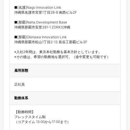
■[名護]Nago Innovation Link

沖縄県名護市宮里1丁目28-8 南西ビル2F

■[那覇]Naha Development Base

沖縄県那覇市安里381-1 ZORKS沖縄

■[那覇]Okinawa Innovation Link

沖縄県那覇市松山1丁目2-13 長谷工那覇ビル3F

※入社2年間は、東京本社勤務を基本方針としています。

※その後は、希望の勤務地を選択可。（途中変更も可能です）
雇用形態
正社員
勤務体系
【勤務時間】

フレックスタイム制

（コアタイム 13:00から17:00まで）
