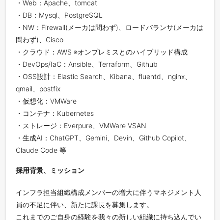
・Web：Apache、tomcat
・DB：Mysql、PostgreSQL
・NW：Firewall(メーカは問わず)、ロードバランサ(メーカは
問わず)、Cisco
・クラウド：AWS ※オンプレミスとのハイブリッド構成
・DevOps/IaC：Ansible、Terraform、Github
・OSS設計：Elastic Search、Kibana、fluentd、nginx、
qmail、postfix
・仮想化：VMWare
・コンテナ：Kubernetes
・ストレージ：Everpure、VMWare VSAN
・生成AI：ChatGPT、Gemini、Devin、Github Copilot、
Claude Code 等
採用背景、ミッション
インフラ担当組織構成メンバーの増大に伴うマネジメント人
員の不足に伴い、新たに課長を募集します。
これまでのご自身の経験を我々の新しい組織に持ち込んでい