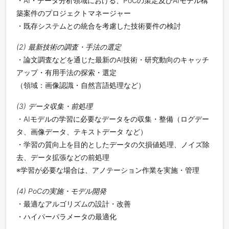
・AI・データ分析領域における、PoCの策定及びAIモデル構
築案件のプロジェクトマネージャー
・既存システムとの統合を考慮した技術要件の検討
(2) 最新技術の調査・手法の選定
・論文調査などを通じた最新のAI技術・研究動向のキャッチ
アップ・有用手法の探索・選定
（領域：画像認識・自然言語処理など）
(3) データ収集・前処理
・AIモデルの学習に必要なデータをの収集・整備（ログデー
タ、画像データ、テキストデータ など）
・学習の質向上を目的としたデータの欠損値処理、ノイズ除
去、データ拡張などの前処理
※学習が必要な場合は、アノテーション作業を実施・管理
(4) PoCの実施・モデル開発
・最適なアルゴリズムの設計・改善
・ハイパーパラメータの最適化