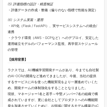
(5) 評価指標の設計・精度検証
・評価データの作成・整備（偏りのない指標で性能を測定）
(6) システム実装・運用
・API化（Flask / FastAPI）、実サービスシステムへの統合/
連携
・クラウド環境（AWS・GCPなど）へのデプロイ、安定した
運用確立モデルのパフォーマンス監視、再学習スケジュール
の管理
【採用背景】
ラクスでは、AI/機械学習開発チームがあり、今までも自社製
のAI-OCRの開発など進めてきましたが、今後、当社の提供
するサービスにAIを使った機能実現をより一層進めていくた
め、開発チームの体制強化をすることとなりました。
現状、マネージャー1名と若手～中堅メンバー7名の組織で構
成されていますが、更に会社としてプロダクトへのAI機能開
発を加速させていくために、AI領域に関するモデル構築/PoC