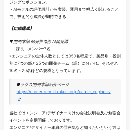
ジングなポジション。
・AIモデルの評価設計から実装、運用まで幅広く関わること
で、技術的な成長が期待できる。
【組織構成】
▼開発本部 開発推進部 AI開発課
‐ 課長 ‐ メンバー7名
※エンジニアの全体人数としては350名程度で、製品別・役割
別に7つの部と25つの開発チーム（課）に分かれ、それぞれ
10名～20名ほどの規模となっています。
●ラクス開発本部紹介ページ
https://career-recruit.rakus.co.jp/career_engineer/
当社ではエンジニア/デザイナー向けの会社説明会及び勉強会
イベントを定期開催しております。
エンジニア/デザイナー組織の雰囲気など知りたいという方は