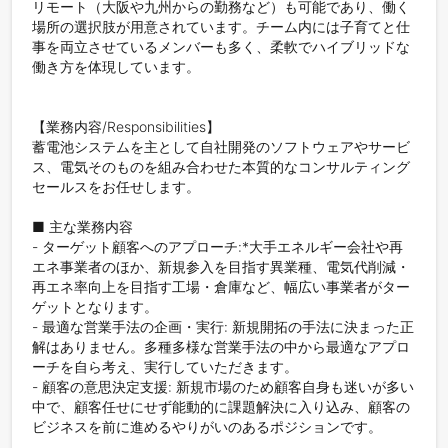
リモート（大阪や九州からの勤務など）も可能であり、働く
場所の選択肢が用意されています。チーム内には子育てと仕
事を両立させているメンバーも多く、柔軟でハイブリッドな
働き方を体現しています。

【業務内容/Responsibilities】

蓄電池システムを主として自社開発のソフトウェアやサービ
ス、電気そのものを組み合わせた本質的なコンサルティング
セールスをお任せします。

■ 主な業務内容

- ターゲット顧客へのアプローチ:*大手エネルギー会社や再
エネ事業者のほか、新規参入を目指す異業種、電気代削減・
再エネ率向上を目指す工場・倉庫など、幅広い事業者がター
ゲットとなります。

- 最適な営業手法の企画・実行: 新規開拓の手法に決まった正
解はありません。多種多様な営業手法の中から最適なアプロ
ーチを自ら考え、実行していただきます。

- 顧客の意思決定支援: 新規市場のため顧客自身も迷いが多い
中で、顧客任せにせず能動的に課題解決に入り込み、顧客の
ビジネスを前に進めるやりがいのあるポジションです。
