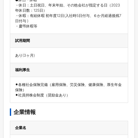
・休日：土日祝日、年末年始、その他会社が指定する日（2023
年休日数：125日）

・休暇：有給休暇 初年度12日(入社時5日付与、６か月経過後残7
日付与 )

・慶弔休暇等
試用期間
あり(3ヶ月)
福利厚生
⚫︎各種社会保険完備（雇用保険、労災保険、健康保険、厚生年金
保険）

⚫︎社員持株会制度（奨励金あり）
企業情報
企業名