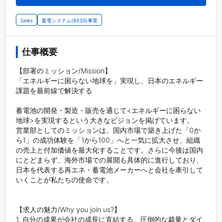
Sales
蓄電システム(BESS)事業
仕事概要
【部署のミッション/Mission】

「エネルギーに困らない地球を」実現し、日本のエネルギー
課題を最前線で解決する

蓄電池の開発・製造・販売を通じて<エネルギーに困らない
地球>を実現するという大きなビジョンを掲げています。

営業部としてのミッションは、国内市場で築き上げた「0か
ら1」の成功体験を「1から100」へと一気に拡大させ、組織
の売上と付加価値を最大化することです。さらに今後は国内
にとどまらず、海外市場での展開も具体的に進行しており、
日本を代表する再エネ・蓄電池メーカーへと会社を牽引して
いくことが私たちの使命です。

【求人の魅力/Why you join us?】

1. 自分の成果が会社の成長に直結する、圧倒的な裁量とダイ