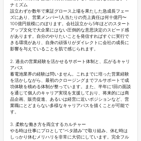
ナミズム

設立わずか数年で東証グロース上場を果たした急成長フェー
ズにあり、営業メンバー1人当たりの売上責任は何十億円〜
100億円規模にのぼります。会社設立から5年ほどのスタート
アップ文化で大企業にはない圧倒的な意思決定のスピード感
があります。自分のやりたいことを発信すればすぐに実行で
きる環境があり、自身の頑張りがダイレクトに会社の成長に
影響を与えていることを肌で感じられます。

2. 過去の営業経験を活かせるサポート体制と、広がるキャリ
アパス

蓄電池業界の経験は問いません。これまでに培った営業経験
を活かしながら、最初のクロージングまでフルサポートで成
功体験を積める体制が整っています。また、半年に1回の面談
を通じて個人のキャリア実現を支援しており、将来的には商
品企画、販売促進、あるいは経営に近いポジションなど、営
業職にとどまらない多様なキャリアパスを描くことが可能で
す。

3. 柔軟な働き方を両立するカルチャー

やる時は仕事にプロとして”ベタ踏み”で取り組み、休む時は
しっかり休むメリハリを非常に大切にしています。完全フル