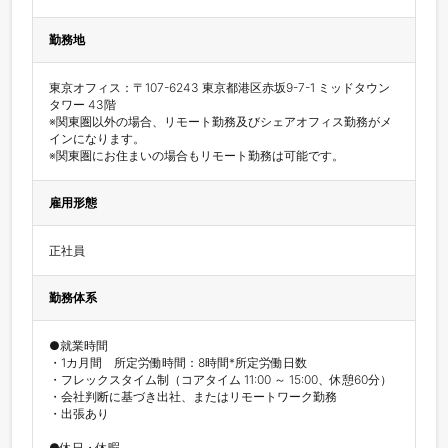
勤務地
東京オフィス：〒107-6243 東京都港区赤坂9-7-1 ミッドタウン
タワー 43階

※関東圏以外の場合、リモート勤務及びシェアオフィス勤務がメ
インになります。

雇用形態
正社員
勤務体系
●就業時間

・1カ月間　所定労働時間：8時間*所定労働日数

・フレックスタイム制（コアタイム 11:00 ～ 15:00、休憩60分）

・会社判断に基づき出社、またはリモートワーク勤務

・出張あり

●休日・休暇
