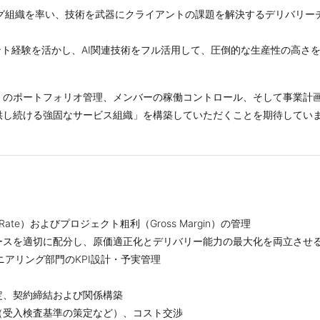
ング組織を率い、技術を武器にクライアントの課題を解決するデリバリー
メント経験を活かし、AI関連技術をフル活用して、圧倒的な生産性の高さ
）のポートフォリオ管理、メンバーの稼働コントロール、そして事業計
供し続ける強固なサービス組織」を構築していただくことを期待してい
Rate）およびプロジェクト粗利（Gross Margin）の管理
ースを適切に配分し、原価適正化とデリバリー能力の最大化を両立させ
ニアリング部門のKPI設計・予実管理
定、契約締結および関係構築
（受入検査基準の策定など）、コスト交渉