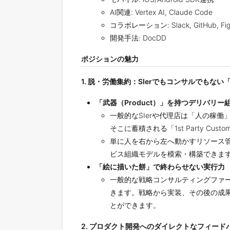
AI関連: Vertex AI, Claude Code
コラボレーション: Slack, GitHub, Figm
開発手法: DocDD
ポジションの魅力
1. 脱・労働集約：SIerでもコンサルでもな
「武器（Product）」を持つデリバリー
一般的なSIerや代理店は「人の稼働
そこに蓄積される「1st Party Cus
単に人を右から左へ動かすリソース
ビス組織モデルを模索・構築できま
「絵に描いた餅」で終わらせない実行力
一般的な戦略コンサルティングファ
きます。戦略から実装、その後の成
とができます。
2. プロダクト開発へのダイレクトなフィード