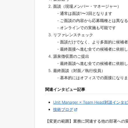
面談（現場メンバー・マネージャー）
- 通常は面談1〜3回となります
- ご面談の内容から応募職種とは異な
- オンラインでの実施も可能です
リファレンスチェック
- 面談だけでなく、より多面的に候補
- 最終面接へ進む全ての候補者に依頼
源泉徴収票のご提出
- 最終面談へ進む全ての候補者に依頼
最終面談（対面／執行役員）
- 基本的にはオフィスでの面接になり
関連インタビュー記事
Unit Manager × Team Head対談イン
技術ブログ
【変更の範囲】業務に関連する他の部署への変