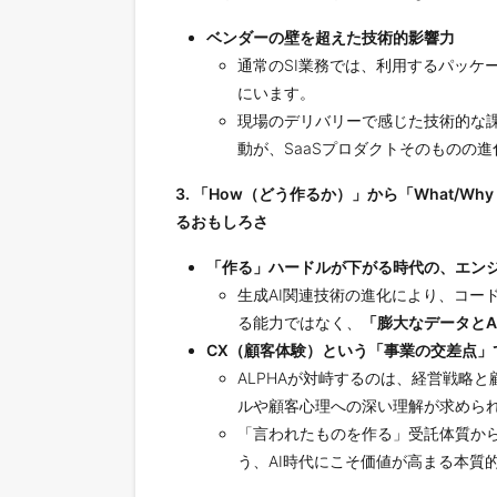
ベンダーの壁を超えた技術的影響力
通常のSI業務では、利用するパッ
にいます。
現場のデリバリーで感じた技術的な
動が、SaaSプロダクトそのものの
3. 「How（どう作るか）」から「What
るおもしろさ
「作る」ハードルが下がる時代の、エン
生成AI関連技術の進化により、コ
る能力ではなく、
「膨大なデータと
CX（顧客体験）という「事業の交差点」
ALPHAが対峙するのは、経営戦略と顧
ルや顧客心理への深い理解が求めら
「言われたものを作る」受託体質か
う、AI時代にこそ価値が高まる本質