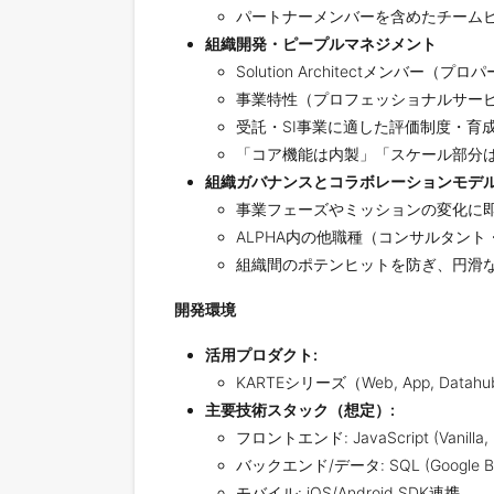
パートナーメンバーを含めたチームビルデ
組織開発・ピープルマネジメント
Solution Architectメン
事業特性（プロフェッショナルサー
受託・SI事業に適した評価制度・育
「コア機能は内製」「スケール部分
組織ガバナンスとコラボレーションモデ
事業フェーズやミッションの変化に即した、
ALPHA内の他職種（コンサルタン
組織間のポテンヒットを防ぎ、円滑
開発環境
活用プロダクト:
KARTEシリーズ（Web, App, Datahub, 
主要技術スタック（想定）:
フロントエンド: JavaScript (Vanilla, 
バックエンド/データ: SQL (Google 
モバイル: iOS/Android SDK連携