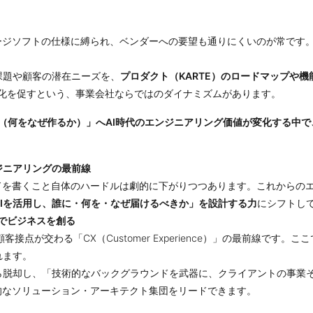
ケージソフトの仕様に縛られ、ベンダーへの要望も通りにくいのが常です
課題や顧客の潜在ニーズを、
プロダクト（KARTE）のロードマップや
進化を促すという、事業会社ならではのダイナミズムがあります。
/Why（何をなぜ作るか）」へAI時代のエンジニアリング価値が変化する
ジニアリングの最前線
ードを書くこと自体のハードルは劇的に下がりつつあります。これからの
AIを活用し、誰に・何を・なぜ届けるべきか」を設計する力
にシフトし
でビジネスを創る
客接点が交わる「CX（Customer Experience）」の最前線で
れます。
ら脱却し、「技術的なバックグラウンドを武器に、クライアントの事業
的なソリューション・アーキテクト集団をリードできます。