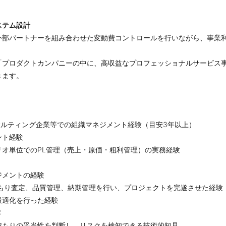
ステム設計
外部パートナーを組み合わせた変動費コントロールを行いながら、事業利
「プロダクトカンパニーの中に、高収益なプロフェッショナルサービス
きます。
ンサルティング企業等での組織マネジメント経験（目安3年以上）
ント経験
オ単位でのPL管理（売上・原価・粗利管理）の実務経験
ジメントの経験
積もり査定、品質管理、納期管理を行い、プロジェクトを完遂させた経験
最適化を行った経験
解
積もりの妥当性を判断し、リスクを検知できる技術的知見