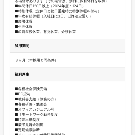
る場合があります（その場合は、別日に振替休日を取得）

■年間休日120日以上（2024年度：124日）

■特別休暇（定休日と祝日重複時に特別休暇を付与）

■年次有給休暇（入社日に3日、以降法定通り）

■慶弔休暇

■生理休暇

■産前産後休業、育児休業、介護休業
試用期間
３ヶ月（本採用と同条件）
福利厚生
■各種社会保険完備

■PC貸与

■教科書支給（教務の方）

■各種研修・勉強会

■オフィスカジュアル可

■リモートワーク勤務制度

■時差出勤制度

■慶弔見舞金制度

■定期健康診断

■インフルエンザ予防接種補助
