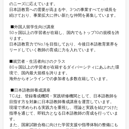
のニーズに応えています。

日本語教育への需要が高まる中、3つの事業すべてが成長を
続けており、事業拡大に伴い新たな仲間を募集しています。

 ■外国人留学生向け講座

50ヶ国以上の学習者が在籍し、国内でもトップ10の規模を誇
ります。

日本語教育力でNo.1を目指しており、今後日本語教育業界を
リードしていく教師の育成に力を入れています。 

■就労者・生活者向けのクラス

80ヶ国以上の学習者が在籍するダイバーシティにあふれた環
境で、国内最大規模を誇ります。

海外からオンラインでの参加者も多数在籍しています。

 ■日本語教師養成講座

TCJは、登録養成機関・実践研修機関として、日本語教師を
目指す方を対象に日本語教師養成講座を運営しています。

現場で求められる実践力を重視し、理論と実践を結びつけた
指導を通じて、即戦力となる日本語教師の育成を行っていま
す。

また、国家試験合格に向けた学習支援や指導体制の整備にも