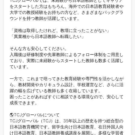
TCJグローバルでは、未経験から日本語教師としてキャリア
をスタートした方はもちろん、海外での日本語教育経験者や
大学での教授経験をお持ちの方など、さまざまなバックグラ
ウンドを持つ教師が活躍しています。

「資格は取得したけれど、教壇に立ったことがない」

「異業種から日本語教師へ転職したい」

そんな方も安心してください。

入職後は研修制度や先輩教師によるフォロー体制をご用意し
ており、実際に未経験からスタートした教師も数多く活躍し
ています。

一方で、これまで培ってきた教育経験や専門性を活かしなが
ら、教材開発やカリキュラム設計、学校運営など、さらに活
躍の幅を広げている教師も多く在籍しています。

困ったことがあればすぐに相談できる環境なので、安心して
成長できます。

🌎TCJグローバルについて 

TCJグローバル（TCJ）は、35年以上の歴史を持つ総合型の
日本語教育機関です。留学生向け日本語教育、在日外国人向
け日本語教育、日本語教師養成講座を展開し、多様な学習者