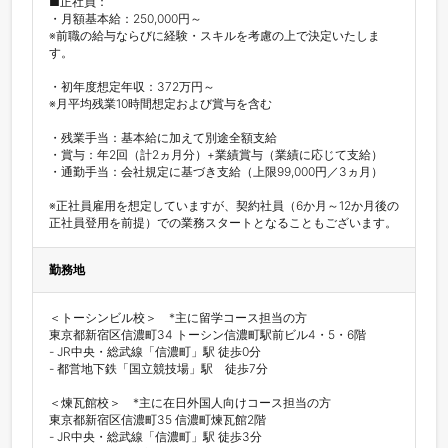
■正社員：

・月額基本給：250,000円～

※前職の給与ならびに経験・スキルを考慮の上で決定いたしま
す。

・初年度想定年収：372万円～

※月平均残業10時間想定および賞与を含む

・残業手当：基本給に加えて別途全額支給

・賞与：年2回（計2ヵ月分）+業績賞与（業績に応じて支給）

・通勤手当：会社規定に基づき支給（上限99,000円／3ヵ月）

※正社員雇用を想定していますが、契約社員（6か月～12か月後の
正社員登用を前提）での業務スタートとなることもございます。
勤務地
＜トーシンビル校＞　*主に留学コース担当の方

東京都新宿区信濃町34 トーシン信濃町駅前ビル4・5・6階

- JR中央・総武線「信濃町」駅 徒歩0分

- 都営地下鉄「国立競技場」駅　徒歩7分

＜煉瓦館校＞　*主に在日外国人向けコース担当の方

東京都新宿区信濃町35 信濃町煉瓦館2階

- JR中央・総武線「信濃町」駅 徒歩3分
