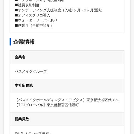
■社員表彰制度

■オンボーディング支援制度（入社1ヶ月・3ヶ月面談）

■オフィスグリコ導入

■ウォーターサーバーあり

■副業可（事前申請制）
企業情報
企業名
パスメイクグループ
本社所在地
【パスメイクホールディングス・アビタス】東京都渋谷区代々木  
【TCJグローバル】東京都新宿区信濃町
従業員数
190名（グループ連結）