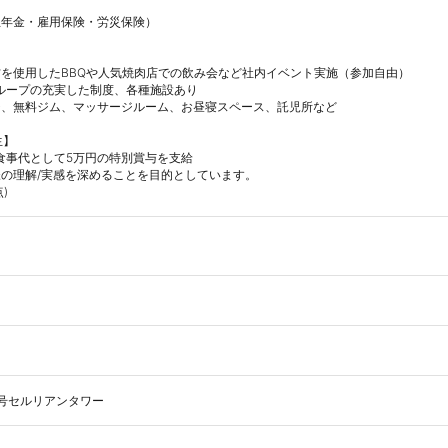
年金・雇用保険・労災保険）

を使用したBBQや人気焼肉店での飲み会など社内イベント実施（参加自由）

ループの充実した制度、各種施設あり

、無料ジム、マッサージルーム、お昼寝スペース、託児所など

】

食事代として5万円の特別賞与を支給

の理解/実感を深めることを目的としています。

)
1号セルリアンタワー