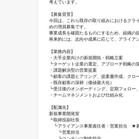
考えています。

【募集背景】

今回は、これら既存の取り組みにおけるクラ
めの増員募集です。

事業成長を確固たるものにするため、組織の拡
将来的には、志向や成果に応じて、アライアン
【業務内容】

・大手企業向けの新規開拓・戦略立案

┗ターゲット企業の選定、アプローチ戦略の策
・課題解決型の営業提案

┗顧客の課題ヒアリング、提案書作成、クロー
・既存顧客の深耕（価値最大化）

┗受注後のオンボーディング、定期フォロー、
・チームマネジメントおよび仕組み化

【配属先】

新規事業開発室

┗取締役副社長

　┗アライアンス事業責任者・営業担当　★募
　　┗営業担当

　　┗コンテンツ制作担当
