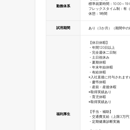
標準就業時間：10:00～19:0
勤務体系
フレックスタイム制：有（コアタ
休憩：1時間
試用期間
あり（3か月）（期間中の
【休日休暇】

・年間120日以上

・完全週休二日制

・土日祝休み

・夏期休暇

・年末年始休暇

・有給休暇

※入社直後に付与されます
・慶弔休暇

・産前・産後休暇

※取得実績あり

・育児休暇

※取得実績あり

【手当・補助】

福利厚生
・交通費支給（上限3万円）
・定期健康診断実施
