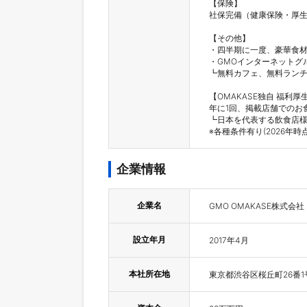
【保険】

社保完備（健康保険・厚生
【その他】

・四半期に一度、豪華食材
・GMOインターネットグ
┗無料カフェ、無料ランチ
【OMAKASE独自 福利厚生
年に1回、掲載店舗でのお
┗日本を代表する飲食店様
※各種条件有り(2026年時点
企業情報
企業名
GMO OMAKASE株式会社
設立年月
2017年4月
本社所在地
東京都渋谷区桜丘町26番