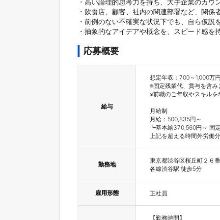
・高い論理的思考力を持ち、大手企業のカウン
・飲食店、顧客、社内の関連部署など、関係者
・前例のない不確実な状況下でも、自ら仮説を
・抽象的なアイデアや概念を、スピード感を
応募概要
想定年収：700～1,000万円
※固定残業代、賞与を含みま
※前職のご年収やスキルを
給与
月給制

月給：500,835円～

┗基本給370,560円～ 
上記を超える時間外労働
東京都渋谷区桜丘町２６番
勤務地
各線渋谷駅 徒歩5分
雇用形態
正社員
【勤務時間】
