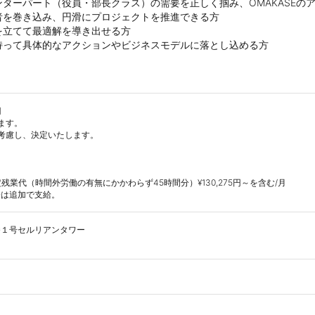
ターパート（役員・部長クラス）の需要を正しく掴み、OMAKASEのア
を巻き込み、円滑にプロジェクトを推進できる方

立てて最適解を導き出せる方

持って具体的なアクションやビジネスモデルに落とし込める方


す。

考慮し、決定いたします。

固定残業代（時間外労働の有無にかかわらず45時間分）¥130,275円～を含む/月

分は追加で支給。
１号セルリアンタワー
