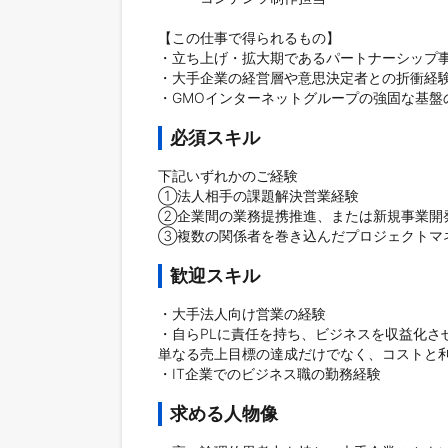
【この仕事で得られるもの】

・立ち上げ・拡大期であるパートナーシップ事
・大手企業の経営層や意思決定者との折衝経験
・GMOインターネットグループの強固な基
必須スキル
下記いずれかのご経験

①法人相手の課題解決営業経験

②企業間の業務提携推進、または新規事業開発
③複数の関係者を巻き込んだプロジェクトマ
歓迎スキル
・大手法人向け営業の経験

・自らPLに責任を持ち、ビジネスを収益化させ
単なる売上目標の達成だけでなく、コストと利
・IT企業でのビジネス職の勤務経験
求める人物像