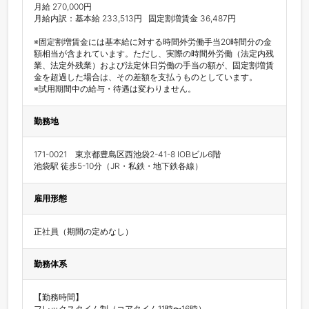
月給 270,000円

月給内訳：基本給 233,513円   固定割増賃金 36,487円

※固定割増賃金には基本給に対する時間外労働手当20時間分の金
額相当が含まれています。ただし、実際の時間外労働（法定内残
業、法定外残業）および法定休日労働の手当の額が、固定割増賃
金を超過した場合は、その差額を支払うものとしています。

※試用期間中の給与・待遇は変わりません。
勤務地
171-0021　東京都豊島区西池袋2-41-8 IOBビル6階

池袋駅 徒歩5-10分（JR・私鉄・地下鉄各線）	
雇用形態
正社員（期間の定めなし）
勤務体系
【勤務時間】

フレックスタイム制（コアタイム11時〜16時）
