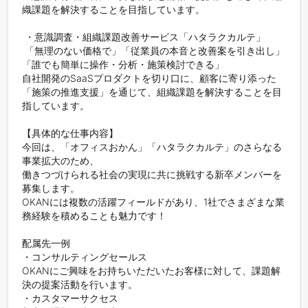
織課題を解決することを目指しています。

 ・意識調査・組織課題改善サービス「ハタラクカルテ」

 「無理のない価格で」「従業員の本音と改善案を引き出し」
「誰でも簡単に操作・分析・施策検討できる」

自社開発のSaaSプロダクトを切り口に、顧客に寄り添った
「施策の推進支援」を通じて、組織課題を解決することを目
指しています。

【具体的な仕事内容】

今回は、「オフィスおかん」「ハタラクカルテ」のさらなる
事業拡大のため、

働きつづけられる社会の実現に共に挑戦する新卒メンバーを
募集します。

OKANには複数の活躍フィールドがあり、1社でさまざまな業
務経験を積めることも魅力です！

配属先一例

・コンサルティングセールス

OKANにご興味をお持ちいただいたお客様に対して、課題解
決の提案活動を行います。

・カスタマーサクセス
