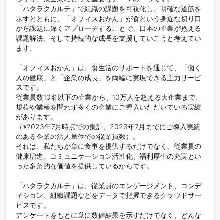
「ハタラクカルテ」で組織の課題を可視化し、明確な道筋を
示すとともに、「オフィスおかん」が食という身近な切り口
から課題に深くアプローチすることで、日本の企業が抱える
課題解決、そして持続的な成長を支援していこうと考えてい
ます。

「オフィスおかん」は、食生活のサポートを通じて、「働く
人の健康」と「企業の成長」を両輪に実現できる主力サービ
スです。

従業員数10名以下の企業から、10万人を超える大企業まで、
規模や業種を問わず多くの企業にご導入いただいている実績
があります。

（※2023年7月時点での集計、2023年7月までにご導入実績
のある企業の法人単位での従業員数）。

それは、私たちが単に食事を提供するだけでなく、従業員の
健康増進、コミュニケーション活性化、福利厚生の充実とい
った多角的な価値を提供しているからです。

「ハタラクカルテ」は、従業員のエンゲージメント、コンデ
ィション、組織課題などをデータで把握できるクラウドサー
ビスです。

アンケートをもとに単に数値結果を示すだけでなく、どんな