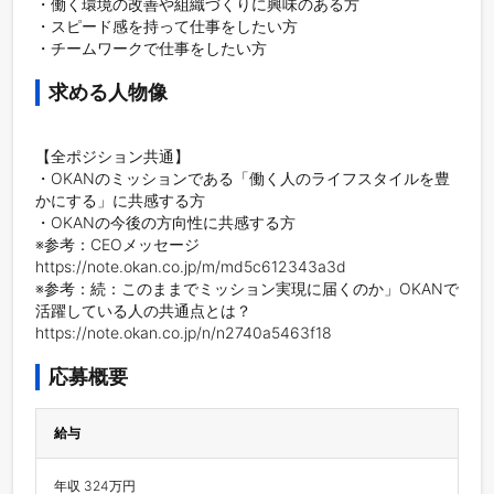
・働く環境の改善や組織づくりに興味のある方  

・スピード感を持って仕事をしたい方　

・チームワークで仕事をしたい方
求める人物像
【全ポジション共通】

・OKANのミッションである「働く人のライフスタイルを豊
かにする」に共感する方

・OKANの今後の方向性に共感する方

※参考：CEOメッセージ　
https://note.okan.co.jp/m/md5c612343a3d

※参考：続：このままでミッション実現に届くのか」OKANで
活躍している人の共通点とは？　
https://note.okan.co.jp/n/n2740a5463f18
応募概要
給与
年収 324万円
