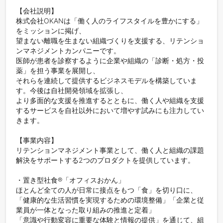
【会社説明】

株式会社OKANは「働く人のライフスタイルを豊かにする」
をミッションに掲げ、

望まない離職を生まない組織づくりを支援する、リテンショ
ンマネジメントカンパニーです。

医師が患者を診察するように企業や組織の「診断・処方・投
薬」を担う事業を展開し、

それらを連続して提供するビジネスモデルを構築していま
す。今後は自社開発領域を拡張し、

より多面的な支援を推進するとともに、働く人や組織を支援
するサービスを自社以外において増やす試みにも注力してい
きます。

【事業内容】

リテンションマネジメント事業として、働く人と組織の課題
解決をサポートする2つのプロダクトを提供しています。

・置き型社食®︎「オフィスおかん」

ほとんど全ての人が日常に接点をもつ「食」を切り口に、

「健康的な生活習慣を実現するための環境整備」「企業と従
業員が一体となった取り組みの推進と定着」

「意識や行動変容に重要な体験と情報の提供」を通じて、組