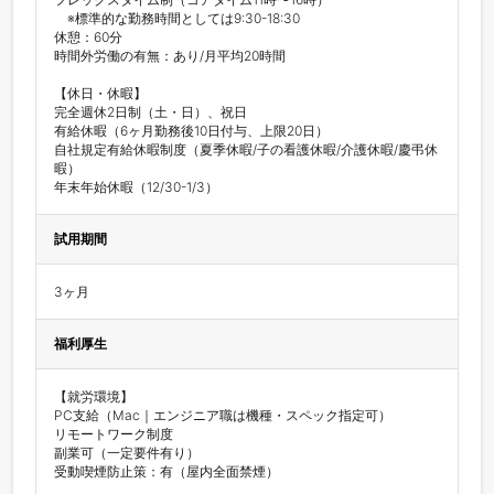
　※標準的な勤務時間としては9:30-18:30

休憩：60分

時間外労働の有無：あり/月平均20時間

【休日・休暇】

完全週休2日制（土・日）、祝日

有給休暇（6ヶ月勤務後10日付与、上限20日）

自社規定有給休暇制度（夏季休暇/子の看護休暇/介護休暇/慶弔休
暇）

試用期間
3ヶ月
福利厚生
【就労環境】

PC支給（Mac｜エンジニア職は機種・スペック指定可）

リモートワーク制度

副業可（一定要件有り）

受動喫煙防止策：有（屋内全面禁煙）
