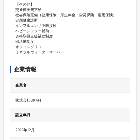
【その他】

交通費実費支給

社会保険完備（健康保険・厚生年金・労災保険・雇用保険）

定期健康診断

インフルエンザ予防接種

ベビーシッター補助

資格取得支援補助制度

部活動制度

オフィスグリコ

ミネラルウォーターサーバー
企業情報
企業名
株式会社OKAN
設立年月
2012年12月