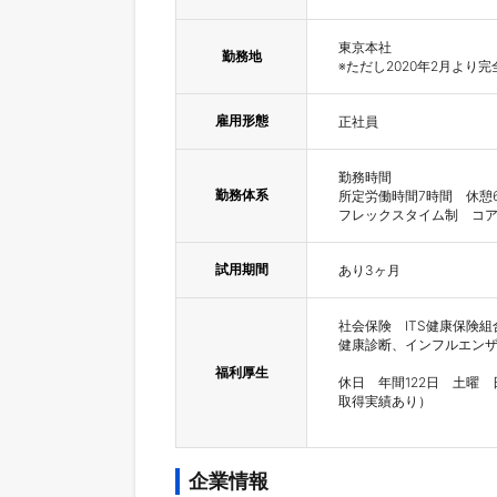
東京本社

勤務地
※ただし2020年2月より
雇用形態
正社員
勤務時間

勤務体系
所定労働時間7時間　休憩6
フレックスタイム制　コアタイム
試用期間
あり3ヶ月
社会保険　ITS健康保険組
健康診断、インフルエンザ
福利厚生
休日　年間122日　土曜
取得実績あり）

企業情報