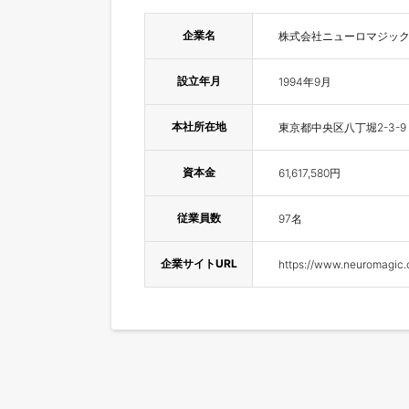
企業名
株式会社ニューロマジッ
設立年月
1994年9月
本社所在地
東京都中央区八丁堀2-3-9
資本金
61,617,580円
従業員数
97名
企業サイトURL
https://www.neuromagic