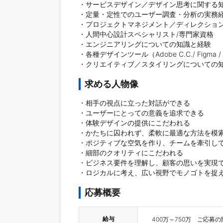
・サービスデザイン／デザイン思考に関する知
・定量・定性でのユーザー調査・分析の実務経
・プロジェクトマネジメント／ディレクション
・人間中心設計スペシャリスト/専門家資格

・エンジニアリングについての知識と経験

・各種デザインツール（Adobe C.C./ Figma 
求める人物像
・相手の視点に立った対話ができる

・ユーザーにとっての意義を追求できる

・体験デザインの提供にこだわれる

・かたちに囚われず、柔軟に最適な方法を模索
・ポジティブな空気を作り、チームを牽引して
・細部のクオリティにこだわれる

・ビジネス要件を理解し、顧客の思いを実現で
応募概要
給与
400万～750万　ご応