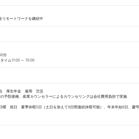
完全リモートワークを継続中
0分

11:00 ～ 15:00
合　厚生年金　雇用　労災

の予防接種、産業カウンセラーによるカウンセリングは会社費用負担で実施

　日曜　祝日　夏季休暇5日（土日を加えて9日間連続休暇可能）、年末年始6日、慶