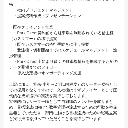
衝

　・社内プロジェクトマネジメント

　・提案資料作成・プレゼンテーション

・既存クライアント営業

　・Park Direct契約前から駐車場を利用されている借主様
（カスタマー）の移行提案

　・既存カスタマーの移行手続きに伴う提案

　・受注後～切替開始までのスケジュールマネジメント、進
捗管理

　・Park Direct上により多くの駐車場情報を掲載するための
データ受領までのフォロー

　・導入決定後のオンボーディング支援

上記に加え、将来(半年～2年以内程度）のリーダー候補とし
ての採用となりますので、入社後はまずプレイヤーとして圧
倒的な成果追求の実践を期待しております。

将来的にはリーダー職として自組織のメンバーを取りまと
め、目標達成に向けた数字管理や達成するための行動を率先
垂範していただき、部門における目標達成のための戦略立案
と実行推進を担っていただくことを期待しています。
