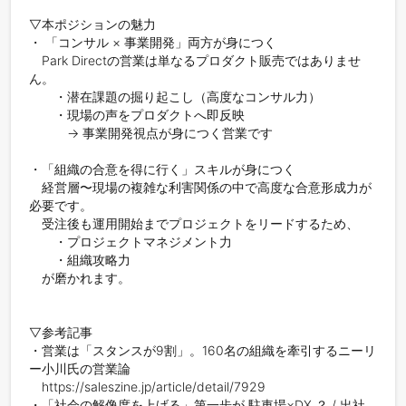
▽本ポジションの魅力

・ 「コンサル × 事業開発」両方が身につく

　Park Directの営業は単なるプロダクト販売ではありませ
ん。

　　・潜在課題の掘り起こし（高度なコンサル力）

　　・現場の声をプロダクトへ即反映

　　　→ 事業開発視点が身につく営業です

・「組織の合意を得に行く」スキルが身につく

　経営層〜現場の複雑な利害関係の中で高度な合意形成力が
必要です。

　受注後も運用開始までプロジェクトをリードするため、

　　・プロジェクトマネジメント力

　　・組織攻略力

　が磨かれます。

▽参考記事

・営業は「スタンスが9割」。160名の組織を牽引するニーリ
ー小川氏の営業論

　https://saleszine.jp/article/detail/7929

・「社会の解像度を上げる」第一歩が 駐車場×DX ？ / 出社