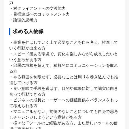
力

・対クライアントへの交渉能力

・目標達成へのコミットメント力

求める人物像
・事業を伸ばしていく上で必要なことを自ら考え、推進して
いく行動が出来る方

・スピード感ある環境で、変化を楽しみながら成長したいと
いう意欲がある方

・部署の垣根を超えて、積極的にコミュニケーションを取れ
る方

・やる範囲を制限せず、必要なことは周りを巻き込んでも推
進していける方

・良い意味で手段を選ばず、目的や成果に対して誠実に向き
合って行動できる方

・ビジネスの成長とユーザーへの価値提供をバランスをもっ
て考えられる方

・マニュアルがない、前例のないことについても自身で思考
しチャレンジしようという意欲がある方

・様々なITツールのご経験がある方、また新しいツールの使
用に抵抗がない方