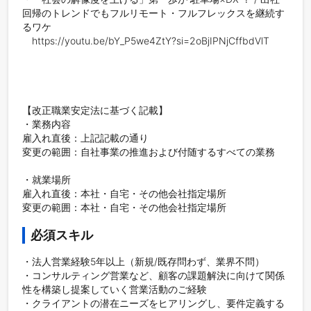
回帰のトレンドでもフルリモート・フルフレックスを継続す
るワケ

　https://youtu.be/bY_P5we4ZtY?si=2oBjIPNjCffbdVlT

【改正職業安定法に基づく記載】

・業務内容

雇入れ直後：上記記載の通り

変更の範囲：自社事業の推進および付随するすべての業務

・就業場所

雇入れ直後：本社・自宅・その他会社指定場所

変更の範囲：本社・自宅・その他会社指定場所
必須スキル
・法人営業経験5年以上（新規/既存問わず、業界不問）

・コンサルティング営業など、顧客の課題解決に向けて関係
性を構築し提案していく営業活動のご経験

・クライアントの潜在ニーズをヒアリングし、要件定義する