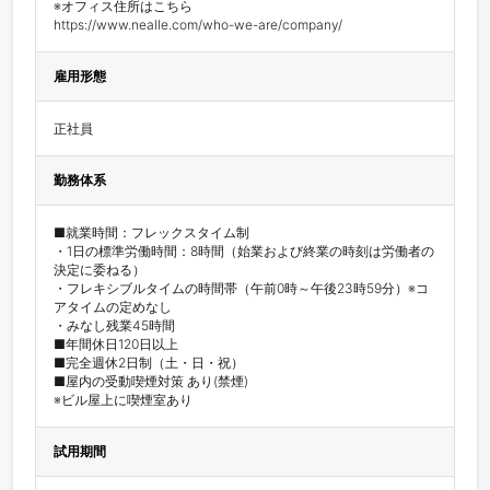
※オフィス住所はこちら

雇用形態
正社員
勤務体系
■就業時間：フレックスタイム制

・1日の標準労働時間：8時間（始業および終業の時刻は労働者の
決定に委ねる）

・フレキシブルタイムの時間帯（午前0時～午後23時59分）※コ
アタイムの定めなし

・みなし残業45時間

■年間休日120日以上

■完全週休2日制（土・日・祝）

■屋内の受動喫煙対策 あり(禁煙)

※ビル屋上に喫煙室あり
試用期間