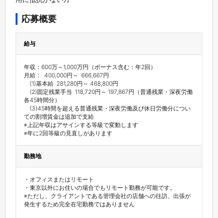
応募概要
給与
年収：600万～1,000万円（ボーナス含む：年2回）

月給：  400,000円～  666,667円

　(1)基本給  281,280円～ 468,800円

　(2)固定残業手当  118,720円～ 197,867円（普通残業・深夜労働
各45時間分）

　(3)45時間を超える普通残業・深夜労働及び休日労働分につい
ての割増賃金は追加で支給

※上記年収はアサインする等級で変動します

※年に2回等級の見直しがあります
勤務地
・オフィスまたはリモート

・東京以外にお住いの場合でもリモート勤務が可能です。

※ただし、クライアントである管理会社の店舗への往訪、出張が
発生するため完全在宅勤務ではありません
