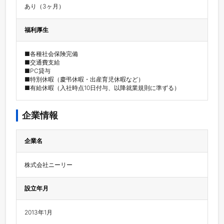
あり（3ヶ月）
福利厚生
■各種社会保険完備

■交通費支給

■PC貸与

■特別休暇（慶弔休暇・出産育児休暇など）

■有給休暇（入社時点10日付与、以降就業規則に準ずる）
企業情報
企業名
株式会社ニーリー
設立年月
2013年1月