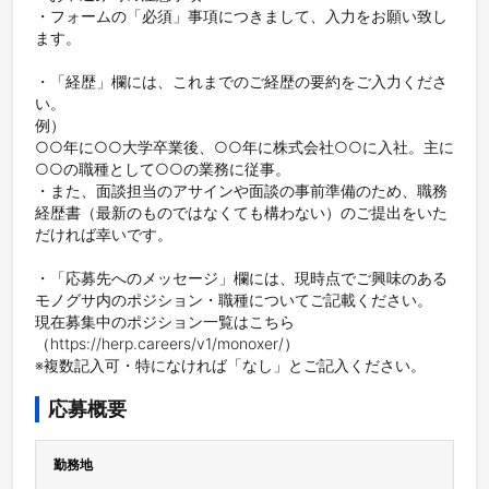
・フォームの「必須」事項につきまして、入力をお願い致し
ます。

・「経歴」欄には、これまでのご経歴の要約をご入力くださ
い。

例）

○○年に○○大学卒業後、○○年に株式会社○○に入社。主に
○○の職種として○○の業務に従事。

・また、面談担当のアサインや面談の事前準備のため、職務
経歴書（最新のものではなくても構わない）のご提出をいた
だければ幸いです。

・「応募先へのメッセージ」欄には、現時点でご興味のある
モノグサ内のポジション・職種についてご記載ください。

現在募集中のポジション一覧はこちら
（https://herp.careers/v1/monoxer/）

※複数記入可・特になければ「なし」とご記入ください。
応募概要
勤務地