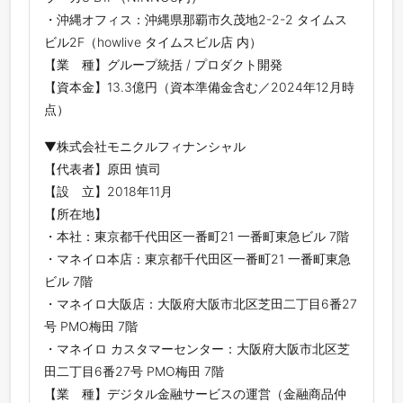
・沖縄オフィス：沖縄県那覇市久茂地2-2-2 タイムス
ビル2F（howlive タイムスビル店 内）
【業 種】グループ統括 / プロダクト開発
【資本金】13.3億円（資本準備金含む／2024年12月時
点）
▼株式会社モニクルフィナンシャル
【代表者】原田 慎司
【設 立】2018年11月
【所在地】
・本社：東京都千代田区一番町21 一番町東急ビル 7階
・マネイロ本店：東京都千代田区一番町21 一番町東急
ビル 7階
・マネイロ大阪店：大阪府大阪市北区芝田二丁目6番27
号 PMO梅田 7階
・マネイロ カスタマーセンター：大阪府大阪市北区芝
田二丁目6番27号 PMO梅田 7階
【業 種】デジタル金融サービスの運営（金融商品仲