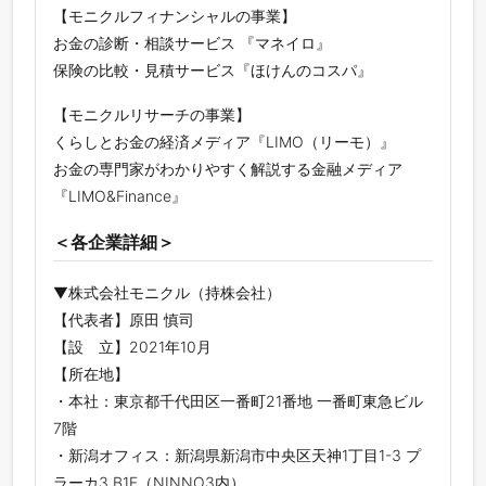
【モニクルフィナンシャルの事業】
お金の診断・相談サービス 『マネイロ』
保険の比較・見積サービス『ほけんのコスパ』
【モニクルリサーチの事業】
くらしとお金の経済メディア『LIMO（リーモ）』
お金の専門家がわかりやすく解説する金融メディア
『LIMO&Finance』
＜各企業詳細＞
▼株式会社モニクル（持株会社）
【代表者】原田 慎司
【設 立】2021年10月
【所在地】
・本社：東京都千代田区一番町21番地 一番町東急ビル
7階
・新潟オフィス：新潟県新潟市中央区天神1丁目1-3 プ
ラーカ3 B1F（NINNO3内）