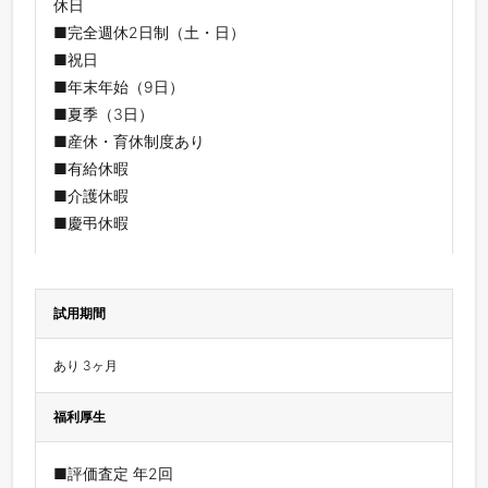
休日
■完全週休2日制（土・日）
■祝日
■年末年始（9日）
■夏季（3日）
■産休・育休制度あり
■有給休暇
■介護休暇
■慶弔休暇
試用期間
あり 3ヶ月
福利厚生
■評価査定 年2回