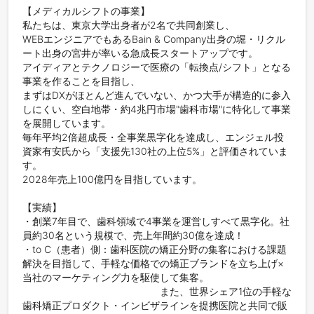
【メディカルシフトの事業】

私たちは、東京大学出身者が2名で共同創業し、

WEBエンジニアでもあるBain & Company出身の堀・リクル
ート出身の宮井が率いる急成長スタートアップです。

アイディアとテクノロジーで医療の「転換点/シフト」となる
事業を作ることを目指し、

まずはDXがほとんど進んでいない、かつ大手が構造的に参入
しにくい、空白地帯・約4兆円市場"歯科市場"に特化して事業
を展開しています。

毎年平均2倍超成長・全事業黒字化を達成し、エンジェル投
資家有安氏から「支援先130社の上位5%」と評価されていま
す。

2028年売上100億円を目指しています。

【実績】

・創業7年目で、歯科領域で4事業を運営しすべて黒字化。社
員約30名という規模で、売上年間約30億を達成！

・to C（患者）側：歯科医院の矯正分野の集客における課題
解決を目指して、手軽な価格での矯正ブランドを立ち上げ×
当社のマーケティング力を駆使して集客。

　　　　　　　　　　　　　　また、世界シェア1位の手軽な
歯科矯正プロダクト・インビザラインを提携医院と共同で販