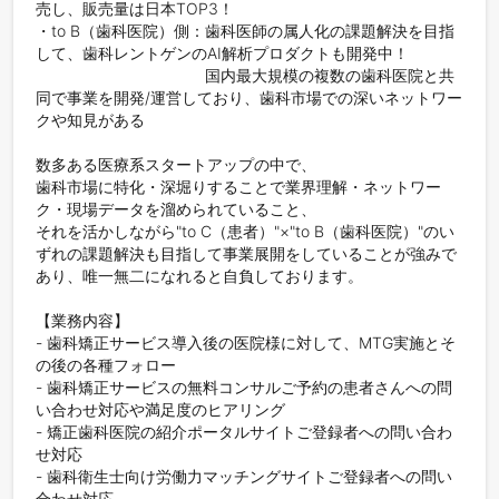
売し、販売量は日本TOP3！

・to B（歯科医院）側：歯科医師の属人化の課題解決を目指
して、歯科レントゲンのAI解析プロダクトも開発中！

　　　　　　　　　　   国内最大規模の複数の歯科医院と共
同で事業を開発/運営しており、歯科市場での深いネットワー
クや知見がある

数多ある医療系スタートアップの中で、

歯科市場に特化・深堀りすることで業界理解・ネットワー
ク・現場データを溜められていること、

それを活かしながら"to C（患者）"×"to B（歯科医院）"のい
ずれの課題解決も目指して事業展開をしていることが強みで
あり、唯一無二になれると自負しております。

【業務内容】

- 歯科矯正サービス導入後の医院様に対して、MTG実施とそ
の後の各種フォロー

- 歯科矯正サービスの無料コンサルご予約の患者さんへの問
い合わせ対応や満足度のヒアリング

- 矯正歯科医院の紹介ポータルサイトご登録者への問い合わ
せ対応

- 歯科衛生士向け労働力マッチングサイトご登録者への問い
合わせ対応
