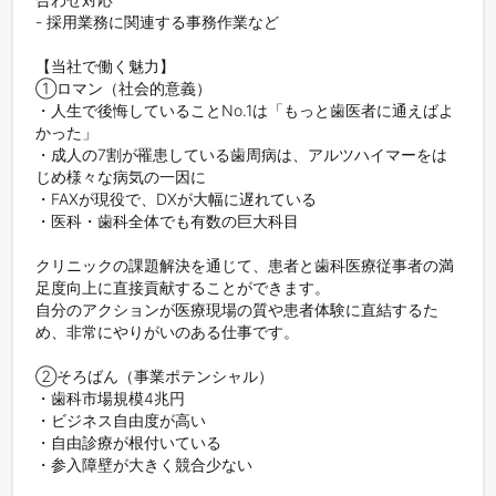
- 採用業務に関連する事務作業など

【当社で働く魅力】

①ロマン（社会的意義）

・人生で後悔していることNo.1は「もっと歯医者に通えばよ
かった」

・成人の7割が罹患している歯周病は、アルツハイマーをは
じめ様々な病気の一因に

・FAXが現役で、DXが大幅に遅れている

・医科・歯科全体でも有数の巨大科目

クリニックの課題解決を通じて、患者と歯科医療従事者の満
足度向上に直接貢献することができます。

自分のアクションが医療現場の質や患者体験に直結するた
め、非常にやりがいのある仕事です。

②そろばん（事業ポテンシャル）

・歯科市場規模4兆円

・ビジネス自由度が高い

・自由診療が根付いている

・参入障壁が大きく競合少ない
