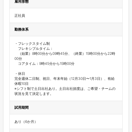
雇用形態
正社員
勤務体系
・フレックスタイム制

　フレキシブルタイム：

　（始業）8時00分から09時45分、（終業）15時00分から22時
00分

　コアタイム：9時45分から15時00分

・休日

完全週休二日制、祝日、年末年始（12月30日〜1月3日）、有給
休暇10日

※シフト制で土日出社あり。土日出社頻度は、ご希望・チームの
試用期間
あり（6か月）