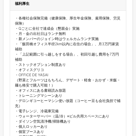
福利厚生
・各種社会保険完備（健康保険、厚生年金保険、雇用保険、労災
保険）

・Qごとに全社で達成会（懇親会）実施

・月・金の出社日はランチ無料

・新メンバーのジョイン時はウェルカムランチ実施

・「飯田橋オフィス半径2km以内に在住の場合」、月3万円家賃
補助

・「上記範囲に引っ越しをする場合」、初回引越し費用を7万円
補助

・ストックオプション制度あり

・オフィスグリコ

・OFFICE DE YASAI

（野菜とフルーツはもちろん、デザート・軽食・おかず・米飯・
麺も格安で購入可能！）

・オフィスにある書籍読み放題

・トレーニングマシーンあり

・デロンギコーヒーマシン使い放題（コーヒー豆も会社負担で補
充）

・電子レンジ、冷蔵庫完備

・ウォーターサーバー（温/冷）※ビル共用スペースにあり

・ダイソン空気清浄機/掃除機あり

・個人ロッカーあり

・個室ブースあり
