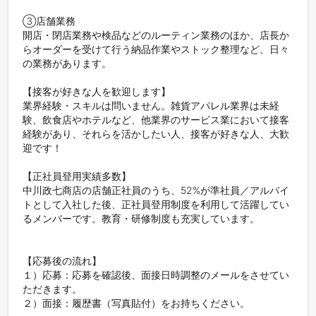
③店舗業務

開店・閉店業務や検品などのルーティン業務のほか、店長か
らオーダーを受けて行う納品作業やストック整理など、日々
の業務があります。

【接客が好きな人を歓迎します】

業界経験・スキルは問いません。雑貨アパレル業界は未経
験、飲食店やホテルなど、他業界のサービス業において接客
経験があり、それらを活かしたい人、接客が好きな人、大歓
迎です！

【正社員登用実績多数】

中川政七商店の店舗正社員のうち、52%が準社員／アルバイ
トとして入社した後、正社員登用制度を利用して活躍してい
るメンバーです。教育・研修制度も充実しています。

【応募後の流れ】

１）応募：応募を確認後、面接日時調整のメールをさせてい
ただきます。

２）面接：履歴書（写真貼付）をお持ちください。
