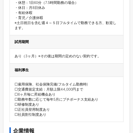
・休憩：1日60分（7.5時間勤務の場合）

・休日：月8日休み

・有給休暇

・育児／介護休暇

※土日祝日を含む週４～５日フルタイムで勤務できる方、歓迎し
ます。
試用期間
あり（3ヶ月）※その後は期間の定めのない契約です。
福利厚生
□雇用保険、社会保険完備(フルタイム勤務時)

□交通費規定支給：月額上限44,000円まで

□6ヶ月毎に昇給機会あり

□勤務年数に応じて毎年5月にプチボーナス支給あり

□研修制度あり

□正社員登用制度あり

□社員割引制度あり
企業情報