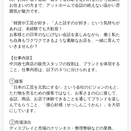
お住まいの方まで、アットホームで会話の絶えない温かい雰
囲気が魅力です。

「雑貨や工芸が好き」「人と話すのが好き」という気持ちが
あれば、未経験でも大歓迎！

お客様との日常のなにげない会話を楽しみながら、働く私た
ち自身もワクワクできるような素敵なお店を、一緒に育んで
いきませんか？

【仕事内容】

中川政七商店の販売スタッフの役割は、ブランドを体現する
こと。仕事内容は、以下の３つに分けられます。

①接客

「日本の工芸を元気にする!」という会社のビジョンのもと、
ただ物を売るための接客ではなく、お客さまの心に接して、
会話、商品、お店で体験できることを通してブランドを楽し
んでもらうこと、「接心好感（せっしんこうかん）」を大切
にしています。

②売場演出

ディスプレイと売場のクリンネス・整理整頓などの業務。
