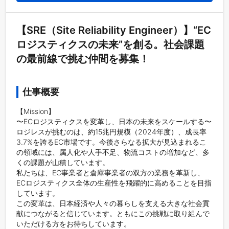
【SRE（Site Reliability Engineer）】“EC
ロジスティクスの未来”を創る。社会課題
の最前線で挑む仲間を募集！
仕事概要
【Mission】

〜ECロジスティクスを変革し、日本の未来をスケールする〜

ロジレスが挑むのは、約15兆円規模（2024年度）、成長率
3.7%を誇るEC市場です。今後さらなる拡大が見込まれるこ
の領域には、属人化や人手不足、物流コストの増加など、多
くの課題が山積しています。

私たちは、EC事業者と倉庫事業者の双方の業務を革新し、
ECロジスティクス全体の生産性を飛躍的に高めることを目指
しています。

この変革は、日本経済や人々の暮らしを支える大きな社会貢
献につながると信じています。ともにこの挑戦に取り組んで
いただける方をお待ちしています。
