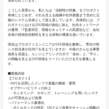
求められています。

こうした背景から、私たちは「信頼性の対象」をプロダクト
単体にとどめず、それを支える組織や社内基盤まで含めた広
義のシステム全体として捉え直しています。具体的には、プ
ロダクトにおけるSRE領域の強化に加え、社内ネットワーク
の運用、IT監査対応、情報セキュリティの高度化など、会社
全体の技術的信頼性を支える体制の構築を急いでいます。

現在はプロダクトエンジニアがSRE領域を兼務し、専任の情
シス担当者が社内ITを支えていますが、今後のさらなる事業
成長を見据え、エンジニアリングの力で「攻め」と「守り」
の両輪を支えるSRE領域をリードいただける方を募集しま
す。

■業務内容

【プロダクト】

- AWSを活用したインフラ基盤の構築・運用

- オブザーバビリティの向上

   - モニタリング、ロギング、トレーシングを用いたシステ
ムの可視化および改善

- パフォーマンス最適化

   - ボトルネックの特定、DBクエリ改善やキャッシュ戦略の