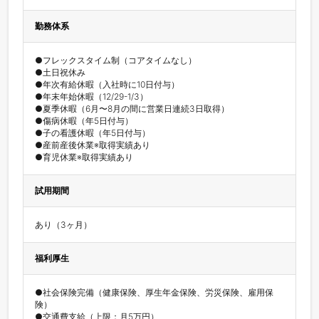
勤務体系
●フレックスタイム制（コアタイムなし）

●土日祝休み

●年次有給休暇（入社時に10日付与）

●年末年始休暇（12/29-1/3）

●夏季休暇（6月〜8月の間に営業日連続3日取得）

●傷病休暇（年5日付与）

●子の看護休暇（年5日付与）

●産前産後休業※取得実績あり

●育児休業※取得実績あり
試用期間
あり（3ヶ月）
福利厚生
●社会保険完備（健康保険、厚生年金保険、労災保険、雇用保
険）

●交通費支給（上限：月5万円）
