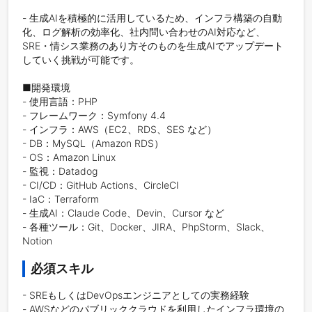
- 生成AIを積極的に活用しているため、インフラ構築の自動
化、ログ解析の効率化、社内問い合わせのAI対応など、
SRE・情シス業務のあり方そのものを生成AIでアップデート
していく挑戦が可能です。

■開発環境

- 使用言語：PHP

- フレームワーク：Symfony 4.4

- インフラ：AWS（EC2、RDS、SES など）

- DB：MySQL（Amazon RDS）

- OS：Amazon Linux

- 監視：Datadog

- CI/CD：GitHub Actions、CircleCI

- IaC：Terraform

- 生成AI：Claude Code、Devin、Cursor など

- 各種ツール：Git、Docker、JIRA、PhpStorm、Slack、
Notion
必須スキル
- SREもしくはDevOpsエンジニアとしての実務経験

- AWSなどのパブリッククラウドを利用したインフラ環境の