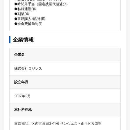
●時間外手当（固定残業代超過分）

●私服通勤OK

●副業OK

●書籍購入補助制度

●会食費補助制度
企業情報
企業名
株式会社ロジレス
設立年月
2017年2月
本社所在地
東京都品川区西五反田3-11-6 サンウエスト山手ビル3階