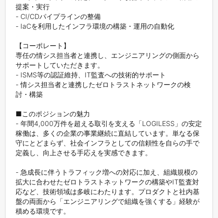
提案・実行

- CI/CDパイプラインの整備

- IaCを利用したインフラ環境の構築・運用の自動化

【コーポレート】

専任の情シス担当者と連携し、エンジニアリングの側面から
サポートしていただきます。

- ISMS等の認証維持、IT監査への技術的サポート

- 情シス担当者と連携したゼロトラストネットワークの検
討・構築

■このポジションの魅力

- 年間4,000万件を超える取引を支える「LOGILESS」の安定
稼働は、多くの企業の事業継続に直結しています。単なる保
守にとどまらず、社会インフラとしての信頼性を自らの手で
定義し、向上させる手応えを実感できます。

- 急成長に伴うトラフィック増への対応に加え、組織規模の
拡大に合わせたゼロトラストネットワークの構築やIT監査対
応など、技術領域は多岐にわたります。プロダクトと社内基
盤の両面から「エンジニアリングで組織を強くする」経験が
積める環境です。
