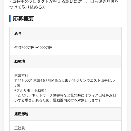
- 成長中のプロダクトが抱える課題に対し、自ら優先順位を
つけて取り組める方
応募概要
給与
年収700万円〜1000万円
勤務地
東京本社

〒141-0031 東京都品川区西五反田3-11-6 サンウエスト山手ビル
3階

※フルリモート勤務可

（ただし、ネットワーク障害時など緊急時にオフィス出社をお願
いする場合があるため、通勤圏内の方を対象とします）
雇用形態
正社員