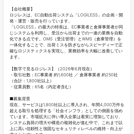
【会社概要】

ロジレスは、EC自動出荷システム「LOGILESS」の企画・開
発・運営・販売を行っています。

「LOGILESS」の最大の特長は、EC事業者と倉庫事業者が同
じシステムを利用し、受注から出荷までの一連の業務を自動
化できる点です。OMS（受注管理）とWMS（倉庫管理）を
一体化することで、出荷ミスを防ぎながらスピーディーで正
確なロジスティクスを実現し、業務効率を大幅に改善してい
ます。

【数字で見るロジレス】（2026年6月現在）

・取引社数：EC事業者 約1,600社 ／ 倉庫事業者 約250社
（合計：1,800社以上）

・従業員数：65名（内定者含む）

■募集背景

現在、サービスは1,800社以上に導入され、年間4,000万件を
超える取引を処理する「社会インフラ」としての側面を強め
ています。市場拡大に伴い導入企業は着実に増加しており、
システム負荷の増大や構造の複雑化が進む中で、これまで以
上に高い信頼性と強固なセキュリティレベルの維持・向上が