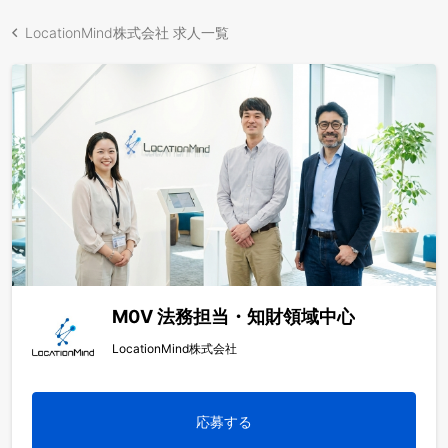
LocationMind株式会社 求人一覧
M0V 法務担当・知財領域中心
LocationMind株式会社
応募する