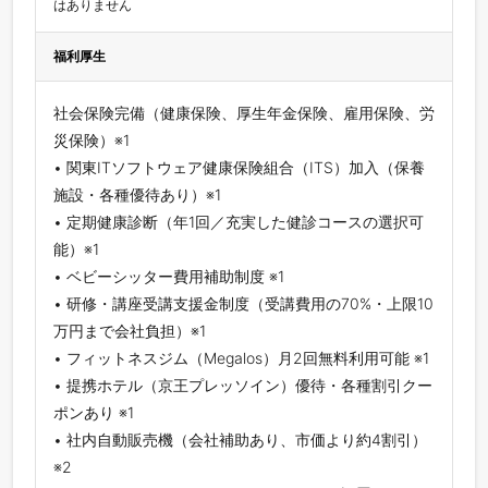
はありません
福利厚生
社会保険完備（健康保険、厚生年金保険、雇用保険、労
災保険）※1
• 関東ITソフトウェア健康保険組合（ITS）加入（保養
施設・各種優待あり）※1
• 定期健康診断（年1回／充実した健診コースの選択可
能）※1
• ベビーシッター費用補助制度 ※1
• 研修・講座受講支援金制度（受講費用の70%・上限10
万円まで会社負担）※1
• フィットネスジム（Megalos）月2回無料利用可能 ※1
• 提携ホテル（京王プレッソイン）優待・各種割引クー
ポンあり ※1
• 社内自動販売機（会社補助あり、市価より約4割引）
※2