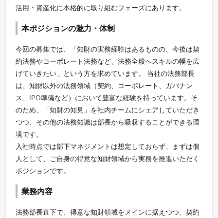
活用・資産化に本格的に取り組むフェーズにあります。
本ポジションの魅力・体制
今回の募集では、「知財の実務経験はあるものの、今後は契
約法務やコーポレート法務など、法務全般へスキルの幅を広
げていきたい」という方を求めています。 当社の法務部長
は、知財以外の法務領域（契約、コーポレート、ガバナン
ス、IPO準備など）において豊富な経験を持っています。そ
のため、「知財の知見」を社内チームにシェアしていただき
つつ、その他の法務知識は部長から吸収することができる環
境です。
入社時点では部下マネジメントは想定しておらず、まずは個
人として、ご自身の得意な知財領域から実務を推進いただく
ポジションです。
業務内容
法務部長直下で、得意な知財領域をメインに据えつつ、契約