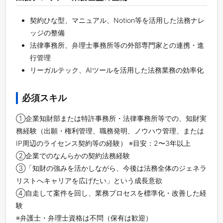
契約ひな型、マニュアル、Notion等を活用した法務ナレ
ッジの整備
法律事務所、弁理士事務所等の外部専門家との連携・進
行管理
リーガルテック、AIツールを活用した法務業務の効率化
必須スキル
①企業知財部または特許事務所・法律事務所等での、知財実
務経験（出願・権利管理、職務発明、ノウハウ管理、または
IP周辺のライセンス契約等の経験） ※目安：2〜3年以上
②企業でのなんらかの契約法務経験
③「知財の強みを活かしながら、今後は法務全体のジェネラ
リストへキャリアを広げたい」という成長意欲
④自走して案件を回し、業務プロセスを標準化・改善した経
験
※弁護士・弁理士資格は不問（保有は歓迎）