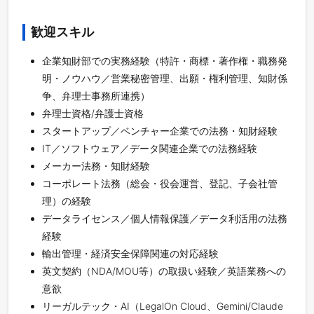
歓迎スキル
企業知財部での実務経験（特許・商標・著作権・職務発
明・ノウハウ／営業秘密管理、出願・権利管理、知財係
争、弁理士事務所連携）
弁理士資格/弁護士資格
スタートアップ／ベンチャー企業での法務・知財経験
IT／ソフトウェア／データ関連企業での法務経験
メーカー法務・知財経験
コーポレート法務（総会・役会運営、登記、子会社管
理）の経験
データライセンス／個人情報保護／データ利活用の法務
経験
輸出管理・経済安全保障関連の対応経験
英文契約（NDA/MOU等）の取扱い経験／英語業務への
意欲
リーガルテック・AI（LegalOn Cloud、Gemini/Claude