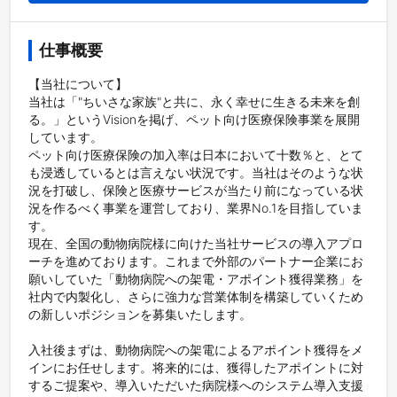
仕事概要
【当社について】

当社は「"ちいさな家族"と共に、永く幸せに生きる未来を創
る。」というVisionを掲げ、ペット向け医療保険事業を展開
しています。

ペット向け医療保険の加入率は日本において十数％と、とて
も浸透しているとは言えない状況です。当社はそのような状
況を打破し、保険と医療サービスが当たり前になっている状
況を作るべく事業を運営しており、業界No.1を目指していま
す。

現在、全国の動物病院様に向けた当社サービスの導入アプロ
ーチを進めております。これまで外部のパートナー企業にお
願いしていた「動物病院への架電・アポイント獲得業務」を
社内で内製化し、さらに強力な営業体制を構築していくため
の新しいポジションを募集いたします。

入社後まずは、動物病院への架電によるアポイント獲得をメ
インにお任せします。将来的には、獲得したアポイントに対
するご提案や、導入いただいた病院様へのシステム導入支援