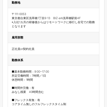
勤務地
〒111-0053

東京都台東区浅草橋1丁目9-13　BIZ-ark浅草橋駅前4F

※入社1カ月の研修後からはリモートワークに移行し在宅での勤務
となります
雇用形態
正社員or契約社員
勤務体系
■基本勤務時間：9:00~17:00

所定労働時間：7時間／1日

休憩時間：1時間

■時間外労働：有

みなし残業　40時間含む

■フレックス有無：有

コアタイム無しのフルフレックスタイム制
