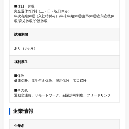
■休日・休暇

完全週休2日制（土・日・祝日休み）

年次有給休暇（入社時付与）/年末年始休暇/慶弔休暇/産前産後休
暇/育児休暇/介護休暇
試用期間
あり（3ヶ月）
福利厚生
■保険

健康保険、厚生年金保険、雇用保険、労災保険

■その他

通勤交通費、リモートワーク、副業許可制度、フリードリンク
企業情報
企業名