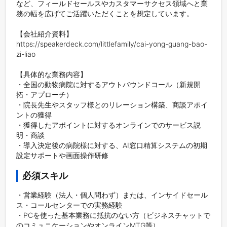
など、フィールドセールスやカスタマーサクセス領域へと業
務の幅を広げてご活躍いただくことを想定しています。

【会社紹介資料】

https://speakerdeck.com/littlefamily/cai-yong-guang-bao-
zi-liao

【具体的な業務内容】

・全国の動物病院に対するアウトバウンドコール（新規開
拓・アプローチ）

・院長先生やスタッフ様とのリレーション構築、商談アポイ
ントの獲得

・獲得したアポイントに対するオンラインでのサービス説
明・商談

・導入決定後の病院様に対する、AI窓口精算システムの初期
設定サポートや画面操作研修
必須スキル
・営業経験（法人・個人問わず）または、インサイドセール
ス・コールセンターでの実務経験

・PCを使った基本業務に抵抗のない方（ビジネスチャットで
のコミュニケーションやオンラインMTG等）