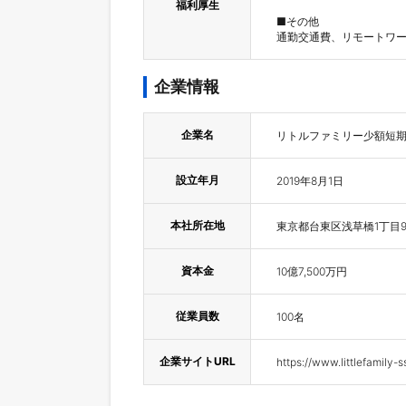
福利厚生
■その他

通勤交通費、リモートワ
企業情報
企業名
リトルファミリー少額短
設立年月
2019年8月1日
本社所在地
東京都台東区浅草橋1丁目9-1
資本金
10億7,500万円
従業員数
100名
企業サイトURL
https://www.littlefamily-s