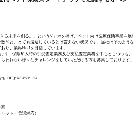
きる未来を創る。」というVisionを掲げ、ペット向け医療保険事業を展
十数％と、とても浸透しているとは言えない状況です。当社はそのよう
り、業界No.1を目指しています。

ており、保険加入時の引受査定業務及び支払査定業務を中心としつつも
らわれない様々なチャレンジをしていただける方を募集しております。
g-guang-bao-zi-liao

画

チャット・電話対応）　