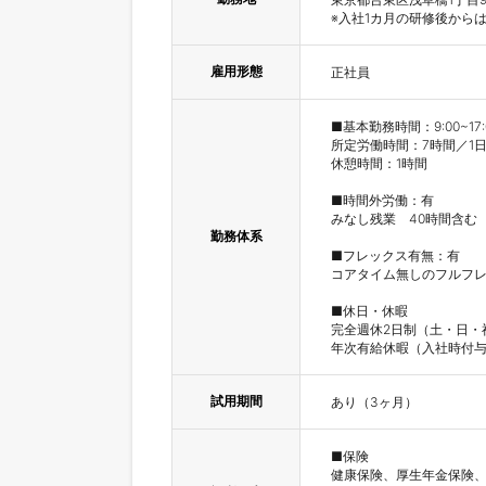
※入社1カ月の研修後から
雇用形態
正社員
■基本勤務時間：9:00~17:0
所定労働時間：7時間／1日
休憩時間：1時間

■時間外労働：有

みなし残業　40時間含む

勤務体系
■フレックス有無：有

コアタイム無しのフルフレ
■休日・休暇

完全週休2日制（土・日・
年次有給休暇（入社時付与
試用期間
あり（3ヶ月）
■保険

健康保険、厚生年金保険、