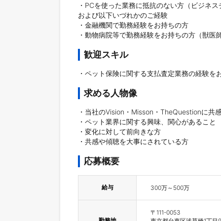
・PCを使った業務に抵抗のない方（ビジネス
および以下いづれかのご経験

・金融機関で勤務経験をお持ちの方

・動物病院等で勤務経験をお持ちの方（獣医
歓迎スキル
・ペット保険に関する支払査定業務の経験を
求める人物像
・当社のVision・Misson・TheQuestionに
・ペット業界に関する興味、関心があること

・変化に対して前向きな方

・共感や傾聴を大事にされている方
応募概要
給与
300万～500万
〒111-0053

勤務地
東京都台東区浅草橋1丁目9-1