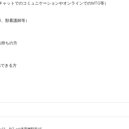
チャットでのコミュニケーションやオンラインでのMTG等）

師、獣看護師等）
お持ちの方
共感できる方

3　BIZ-ark浅草橋駅前4F
