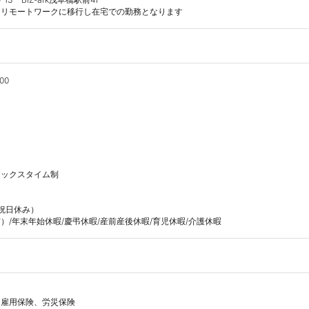
はリモートワークに移行し在宅での勤務となります
0



ックスタイム制

祝日休み）

）/年末年始休暇/慶弔休暇/産前産後休暇/育児休暇/介護休暇
雇用保険、労災保険
