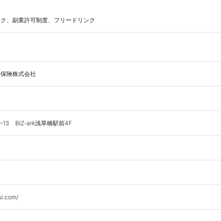
ーク、副業許可制度、フリードリンク
期保険株式会社
3　BIZ-ark浅草橋駅前4F
si.com/