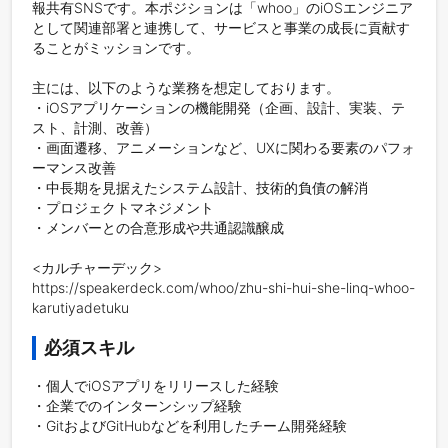
報共有SNSです。本ポジションは「whoo」のiOSエンジニア
として関連部署と連携して、サービスと事業の成長に貢献す
ることがミッションです。

主には、以下のような業務を想定しております。

・iOSアプリケーションの機能開発（企画、設計、実装、テ
スト、計測、改善）

・画面遷移、アニメーションなど、UXに関わる要素のパフォ
ーマンス改善

・中長期を見据えたシステム設計、技術的負債の解消

・プロジェクトマネジメント

・メンバーとの合意形成や共通認識醸成

<カルチャーデック>

https://speakerdeck.com/whoo/zhu-shi-hui-she-linq-whoo-
karutiyadetuku
必須スキル
・個人でiOSアプリをリリースした経験

・企業でのインターンシップ経験

・GitおよびGitHubなどを利用したチーム開発経験
