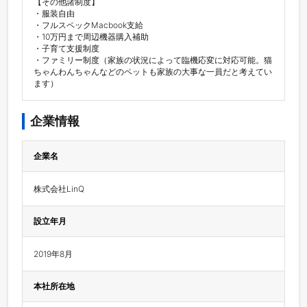
【その他諸制度】

・服装自由

・フルスペックMacbook支給

・10万円まで周辺機器購入補助

・子育て支援制度

・ファミリー制度（家族の状況によって臨機応変に対応可能。猫
ちゃんわんちゃんなどのペットも家族の大事な一員だと考えてい
ます）
企業情報
企業名
株式会社LinQ
設立年月
2019年8月
本社所在地