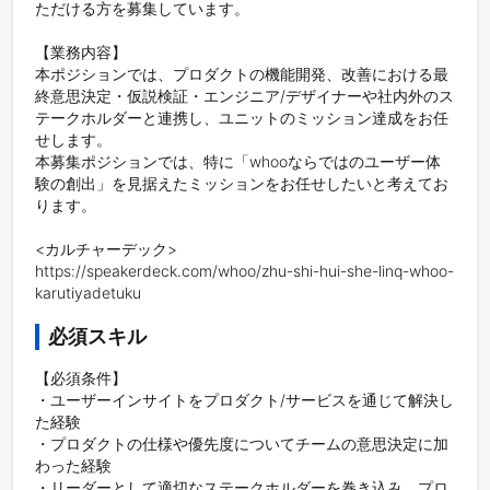
ただける方を募集しています。

【業務内容】

本ポジションでは、プロダクトの機能開発、改善における最
終意思決定・仮説検証・エンジニア/デザイナーや社内外のス
テークホルダーと連携し、ユニットのミッション達成をお任
せします。

本募集ポジションでは、特に「whooならではのユーザー体
験の創出」を見据えたミッションをお任せしたいと考えてお
ります。

<カルチャーデック>

https://speakerdeck.com/whoo/zhu-shi-hui-she-linq-whoo-
karutiyadetuku
必須スキル
【必須条件】

・ユーザーインサイトをプロダクト/サービスを通じて解決し
た経験

・プロダクトの仕様や優先度についてチームの意思決定に加
わった経験

・リーダーとして適切なステークホルダーを巻き込み、プロ