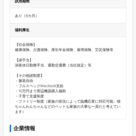
試用期間
あり（6カ月）
福利厚生
【社会保険】

健康保険、介護保険、厚生年金保険、雇用保険、労災保険等

【諸手当】

深夜休日勤務手当、通勤交通費（当社規定）等

【その他諸制度】

・服装自由

・フルスペックMacbook支給

・10万円まで周辺機器購入補助

・子育て支援制度

・ファミリー制度（家族の状況によって臨機応変に対応可能。猫
ちゃんわんちゃんなどのペットも家族の大事な一員だと考えてい
ます）
企業情報