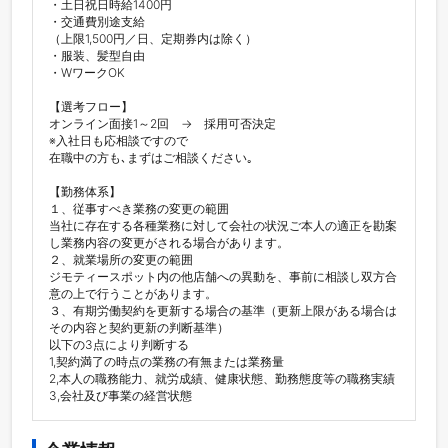
・土日祝日時給1400円

・交通費別途支給

（上限1,500円／日、定期券内は除く）

・服装、髪型自由

・WワークOK

【選考フロー】

オンライン面接1～2回　→　採用可否決定

※入社日も応相談ですので

在職中の方も､まずはご相談ください｡

【勤務体系】

１、従事すべき業務の変更の範囲

当社に存在する各種業務に対して会社の状況ご本人の適正を勘案
し業務内容の変更がされる場合があります。

２、就業場所の変更の範囲

ジモティースポット内の他店舗への異動を、事前に相談し双方合
意の上で行うことがあります。

３、有期労働契約を更新する場合の基準（更新上限がある場合は
その内容と契約更新の判断基準）

以下の3点により判断する

1,契約満了の時点の業務の有無または業務量

2,本人の職務能力、就労成績、健康状態、勤務態度等の職務実績

3,会社及び事業の経営状態