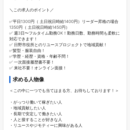
＼この求人のポイント／

✅️平日1300円（ 土日祝日時給1400円）リーダー昇格の場合
1350円（ 土日祝日時給1450円）

✅️ 週3日〜フルタイム勤務OK！勤務日数、勤務時間も柔軟に
対応できます！

✅️ 日野市役所とのリユースプロジェクトで地域貢献！

✅️髪型・服装自由！

✅️学歴・経歴・資格・年齢不問！

✅ 一次面接履歴書不要！

✅ 来社不要！オンライン面接！
求める人物像
＜この中に一つでも当てはまる方、お待ちしております！＞

・がっつり働いて稼ぎたい人

・地域貢献したい人

・長期で安定して働きたい人

・人と接することが好きな人

・リユースやジモティーに興味がある人