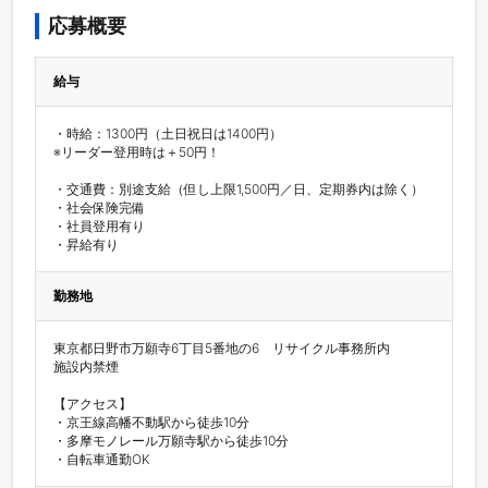
応募概要
給与
・時給：1300円（土日祝日は1400円）

※リーダー登用時は＋50円！

・交通費：別途支給（但し上限1,500円／日、定期券内は除く）

・社会保険完備

・社員登用有り

・昇給有り
勤務地
東京都日野市万願寺6丁目5番地の6　リサイクル事務所内

施設内禁煙

【アクセス】

・京王線高幡不動駅から徒歩10分

・多摩モノレール万願寺駅から徒歩10分

・自転車通勤OK