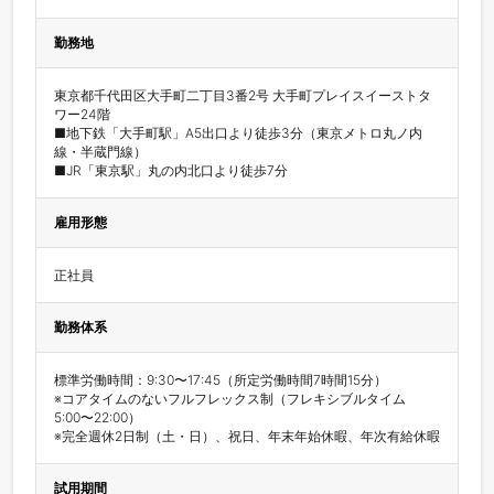
勤務地
東京都千代田区大手町二丁目3番2号 大手町プレイスイーストタ
ワー24階

■地下鉄「大手町駅」A5出口より徒歩3分（東京メトロ丸ノ内
線・半蔵門線）

■JR「東京駅」丸の内北口より徒歩7分
雇用形態
正社員
勤務体系
標準労働時間：9:30〜17:45（所定労働時間7時間15分）

※コアタイムのないフルフレックス制（フレキシブルタイム
5:00〜22:00）

※完全週休2日制（土・日）、祝日、年末年始休暇、年次有給休暇
試用期間