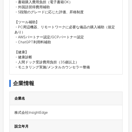
・書籍購入費用負担（電子書籍OK）

・外国語習得費用補助

・5段階のグレードに応じた評価、昇格制度

【ツール補助】　

・PC周辺機器、リモートワークに必要な備品の購入補助（規定
あり）

・AWSパートナー認定/GCPパートナー認定

・ChatGPT利用料補助

【健康】

・健康診断

・人間ドック受診費用負担（35歳以上）

・モニタリング実施/メンタルカウンセラー整備
企業情報
企業名
株式会社InsightEdge
設立年月