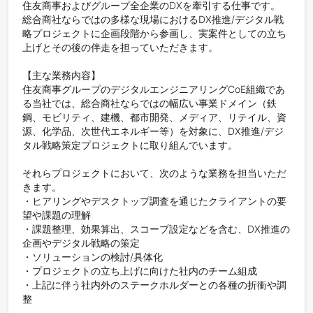
住友商事およびグループ全企業のDXを牽引する仕事です。

総合商社ならではの多様な現場におけるDX推進/デジタル戦
略プロジェクトに企画段階から参画し、実案件としての立ち
上げとその後の伴走を担っていただきます。

【主な業務内容】

住友商事グループのデジタルエンジニアリングCoE組織であ
る当社では、総合商社ならではの幅広い事業ドメイン（鉄
鋼、モビリティ、建機、都市開発、メディア、リテイル、資
源、化学品、次世代エネルギー等）を対象に、DX推進/デジ
タル戦略策定プロジェクトに取り組んでいます。

それらプロジェクトにおいて、次のような業務を担当いただ
きます。

・ヒアリングやデスクトップ調査を通じたクライアントの要
望や課題の理解

・課題整理、効果算出、スコープ設定などを含む、DX推進の
企画やデジタル戦略の策定

・ソリューションの検討/具体化

・プロジェクトの立ち上げに向けた社内のチーム組成

・上記に伴う社内外のステークホルダーとの各種の折衝や調
整
