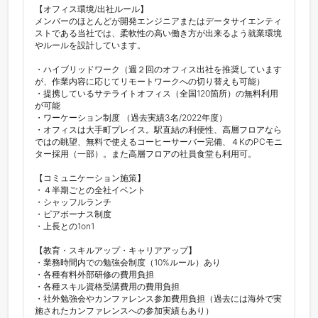
【オフィス環境/出社ルール】 

メンバーのほとんどが開発エンジニアまたはデータサイエンティ
ストである当社では、柔軟性の高い働き方が出来るよう就業環境
やルールを設計しています。

・ハイブリッドワーク（週２回のオフィス出社を推奨しています
が、作業内容に応じてリモートワークへの切り替えも可能） 

・提携しているサテライトオフィス（全国120箇所）の無料利用
が可能 

・ワーケーション制度 （過去実績3名/2022年度）

・オフィスは大手町プレイス。駅直結の利便性、高層フロアなら
ではの眺望、無料で使えるコーヒーサーバー完備、４KのPCモニ
ター採用（一部）。また高層フロアの社員食堂も利用可。

【コミュニケーション施策】

・４半期ごとの全社イベント 

・シャッフルランチ

・ピアボーナス制度

・上長との1on1

【​​教育・スキルアップ・キャリアアップ】

・業務時間内での勉強会制度（10%ルール）あり

・各種有料外部研修の費用負担

・各種スキル資格受講費用の費用負担

・社外勉強会やカンファレンス参加費用負担（過去には海外で実
施されたカンファレンスへの参加実績もあり）
