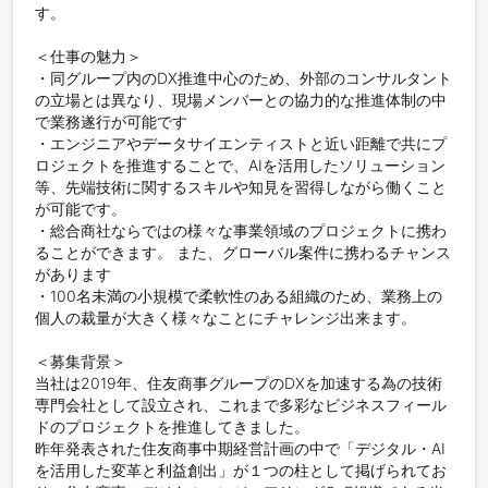
す。

＜仕事の魅力＞

・同グループ内のDX推進中心のため、外部のコンサルタント
の立場とは異なり、現場メンバーとの協力的な推進体制の中
で業務遂行が可能です

・エンジニアやデータサイエンティストと近い距離で共にプ
ロジェクトを推進することで、AIを活用したソリューション
等、先端技術に関するスキルや知見を習得しながら働くこと
が可能です。

・総合商社ならではの様々な事業領域のプロジェクトに携わ
ることができます。 また、グローバル案件に携わるチャンス
があります

・100名未満の小規模で柔軟性のある組織のため、業務上の
個人の裁量が大きく様々なことにチャレンジ出来ます。

＜募集背景＞

当社は2019年、住友商事グループのDXを加速する為の技術
専門会社として設立され、これまで多彩なビジネスフィール
ドのプロジェクトを推進してきました。

昨年発表された住友商事中期経営計画の中で「デジタル・AI
を活用した変革と利益創出」が１つの柱として掲げられてお