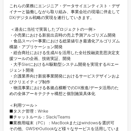
これらの業務にエンジニア・データサイエンティスト・デザ
イナーと協働しながら取り組み、事業会社の現場に伴走して
DX/デジタル戦略の実現を遂行していきます。

 ＜過去に当社で実装したプロジェクトの一例＞ 

・小売業における新規出店時の売上予測アルゴリズム開発

・食品スーパー事業における総菜値引き最適化アルゴリズム
構築・アプリケーション開発

・総合商社における生成AIを活用した全社投融資意思決定支
援ツールの企画、技術実証、開発

・大手SIerにおけるAI駆動型システム開発を実現するAIエー
ジェント開発

・介護業界向け新規事業開発におけるサービスデザインおよ
びクリエイティブ制作

・物流事業における各拠点横断でのDX推進/データ活用のた
めの全体アーキテクチャ構想と個別施策具体化

＜利用ツール＞

■タスク管理：Wrike

■チャットルール：Slack/Teams

■業務用端末（PC）：MacBookまたはwindowsを選択可

その他、GWSやOutlookなど様々なサービスを活用していま