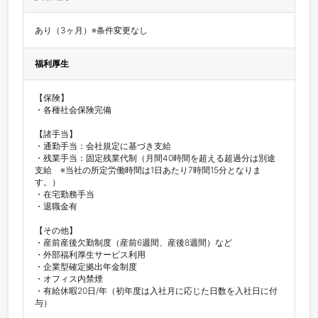
あり（3ヶ月）※条件変更なし
福利厚生
【保険】

・各種社会保険完備

【諸手当】

・通勤手当：会社規定に基づき支給 

・残業手当：固定残業代制（月間40時間を超える超過分は別途
支給　※当社の所定労働時間は1日あたり7時間15分となりま
す。） 

・在宅勤務手当

・退職金有 

【その他】 

・産前産後欠勤制度（産前6週間、産後8週間）など 

・外部福利厚生サービス利用 

・企業型確定拠出年金制度

・オフィス内禁煙 

・有給休暇20日/年（初年度は入社月に応じた日数を入社日に付
与）
