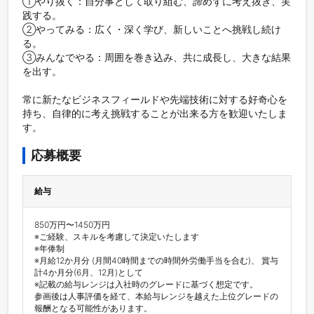
①やり抜く：自分事として取り組む、諦めずに考え抜き、実
践する。

②やってみる：広く・深く学び、新しいことへ挑戦し続け
る。

③みんなでやる：周囲を巻き込み、共に成長し、大きな結果
を出す。

常に新たなビジネスフィールドや先端技術に対する好奇心を
持ち、自律的に考え挑戦することが出来る方を歓迎いたしま
す。
応募概要
給与
850万円〜1450万円

※ご経験、スキルを考慮して決定いたします

※年俸制

※月給12か月分 (月間40時間までの時間外労働手当を合む)、 賞与
計4か月分(6月、12月)として

※記載の給与レンジは入社時のグレードに基づく想定です。

参画後は人事評価を経て、本給与レンジを越えた上位グレードの
報酬となる可能性があります。