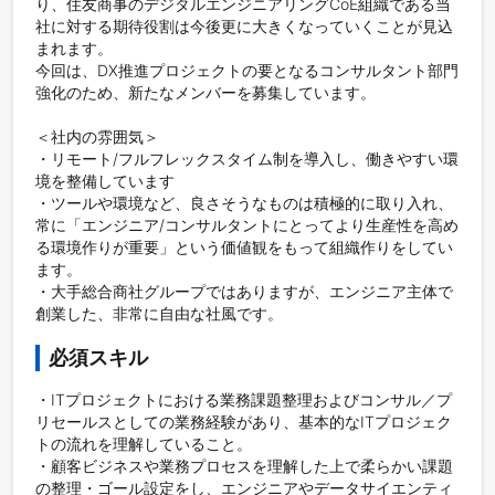
り、住友商事のデジタルエンジニアリングCoE組織である当
社に対する期待役割は今後更に大きくなっていくことが見込
まれます。

今回は、DX推進プロジェクトの要となるコンサルタント部門
強化のため、新たなメンバーを募集しています。

＜社内の雰囲気＞

・リモート/フルフレックスタイム制を導入し、働きやすい環
境を整備しています

・ツールや環境など、良さそうなものは積極的に取り入れ、
常に「エンジニア/コンサルタントにとってより生産性を高め
る環境作りが重要」という価値観をもって組織作りをしてい
ます。

・大手総合商社グループではありますが、エンジニア主体で
必須スキル
・ITプロジェクトにおける業務課題整理およびコンサル／プ
リセールスとしての業務経験があり、基本的なITプロジェク
トの流れを理解していること。

・顧客ビジネスや業務プロセスを理解した上で柔らかい課題
の整理・ゴール設定をし、エンジニアやデータサイエンティ