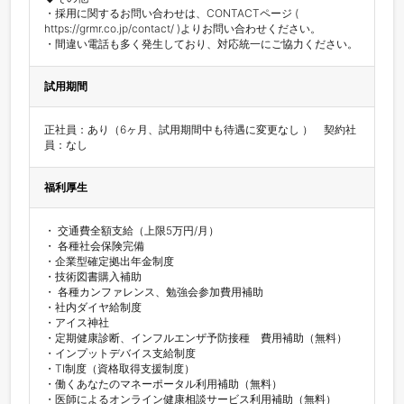
・採用に関するお問い合わせは、CONTACTページ ( 
https://grmr.co.jp/contact/ )よりお問い合わせください。

・間違い電話も多く発生しており、対応統一にご協力ください。
試用期間
正社員：あり（6ヶ月、試用期間中も待遇に変更なし ）　契約社
員：なし
福利厚生
・ 交通費全額支給（上限5万円/月）

・ 各種社会保険完備

・企業型確定拠出年金制度

・技術図書購入補助

・ 各種カンファレンス、勉強会参加費用補助

・社内ダイヤ給制度

・アイス神社

・定期健康診断、インフルエンザ予防接種　費用補助（無料）

・インプットデバイス支給制度

・TI制度（資格取得支援制度）

・働くあなたのマネーポータル利用補助（無料）
