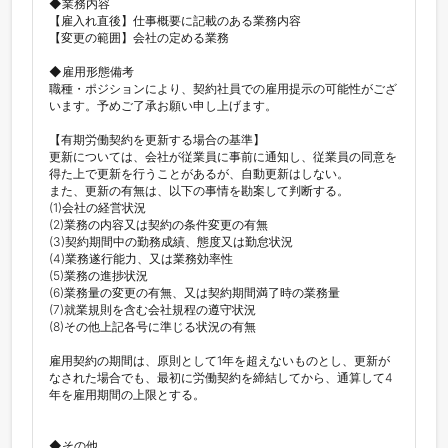
◆業務内容

【雇入れ直後】仕事概要に記載のある業務内容

【変更の範囲】会社の定める業務

◆雇用形態備考

職種・ポジションにより、契約社員での雇用提示の可能性がござ
います。予めご了承お願い申し上げます。

【有期労働契約を更新する場合の基準】

更新については、会社が従業員に事前に通知し、従業員の同意を
得た上で更新を行うことがあるが、自動更新はしない。

また、更新の有無は、以下の事情を勘案して判断する。

(1)会社の経営状況

(2)業務の内容又は契約の条件変更の有無

(3)契約期間中の勤務成績、態度又は勤怠状況

(4)業務遂行能力、又は業務効率性

(5)業務の進捗状況

(6)業務量の変更の有無、又は契約期間満了時の業務量

(7)就業規則を含む会社規程の遵守状況

(8)その他上記各号に準じる状況の有無

雇用契約の期間は、原則として1年を超えないものとし、更新が
なされた場合でも、最初に労働契約を締結してから、通算して4
年を雇用期間の上限とする。

◆その他
