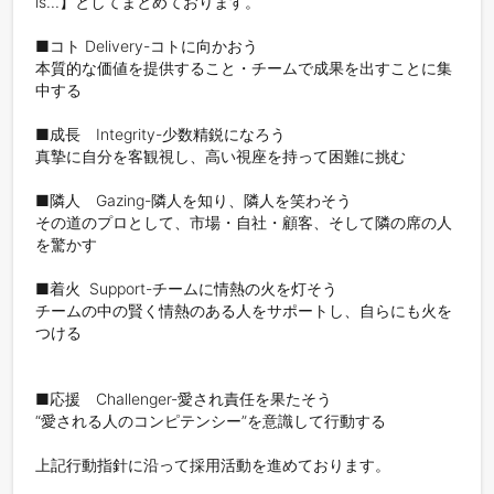
is...】としてまとめております。

■コト Delivery-コトに向かおう

本質的な価値を提供すること・チームで成果を出すことに集
中する

■成長　Integrity-少数精鋭になろう

真摯に自分を客観視し、高い視座を持って困難に挑む

■隣人　Gazing-隣人を知り、隣人を笑わそう

その道のプロとして、市場・自社・顧客、そして隣の席の人
を驚かす

■着火  Support-チームに情熱の火を灯そう

チームの中の賢く情熱のある人をサポートし、自らにも火を
つける

■応援　Challenger-愛され責任を果たそう

“愛される人のコンピテンシー”を意識して行動する

上記行動指針に沿って採用活動を進めております。
