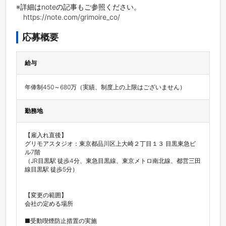
※詳細はnoteの記事もご参照ください。

応募概要
給与
年俸制450～680万（実績、制度上の上限はございません）
勤務地
【雇入れ直後】

グリモアスタジオ：東京都品川区上大崎２丁目１３ 目黒東急ビ
ル7階

（JR目黒駅 徒歩4分、東急目黒線、東京メトロ南北線、都営三田
線目黒駅 徒歩5分）

【変更の範囲】

会社の定める場所

■受動喫煙防止措置の実施
