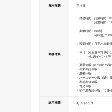
雇用形態
正社員
・勤務時間：始業時間　8:00
　　　　　　終業時間　17:0
・実働時間：8時間

　　　　　　※休憩は11:00～
・残業時間：月平均20時間
・休日：完全週休2日制（
勤務体系
　　　　※社内イベント等
・夏季休暇（8月/9月の間
・年末年始休暇

・慶弔休暇

・バースデー休暇（誕生日
・産前産後休暇

・育児休暇

・初年度有給休暇：10日
試用期間
あり（3ヶ月）