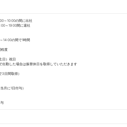
～10:00の間に出社

0～19:00間に退社

14:00の間で1時間

程度

土日）祝日　

で出勤した場合は振替休日を取得していただきます

で3日間取得）

当月に1日付与）

付与