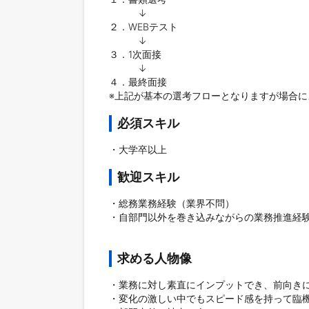
　　　↓

２．WEBテスト

　　　↓

３．1次面接

　　　↓

４．最終面接

必須スキル
・大学卒以上				
歓迎スキル
・総務業務経験（業界不問）

・自部門以外を巻き込みながらの業務推進経験
求める人物像
・業務に対し素直にインプットでき、前向きに
・変化の激しい中でもスピード感を持って臨機