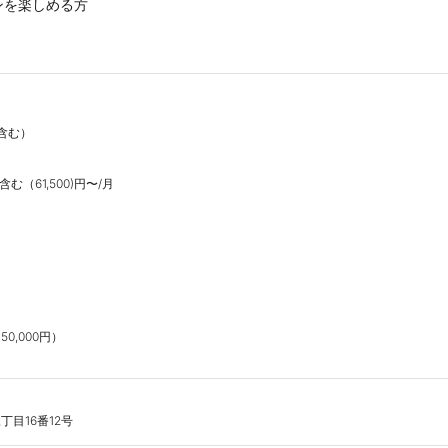
・部門内外の社内の人とのコミュニケーションを楽しめる方			
含む）

（61,500)円〜/月

,000円）

目16番12号