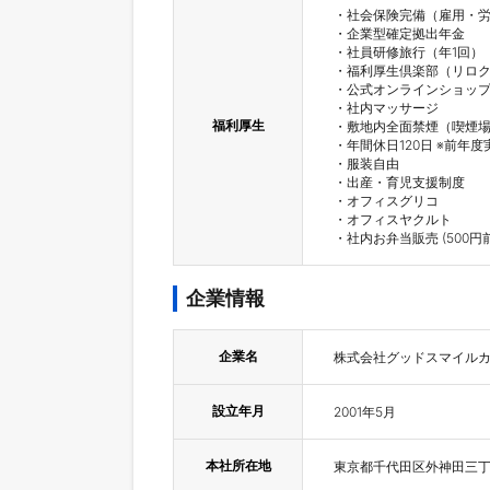
・社会保険完備（雇用・労
・企業型確定拠出年金

・社員研修旅行（年1回）

・福利厚生倶楽部（リロク
・公式オンラインショップ
・社内マッサージ

福利厚生
・敷地内全面禁煙（喫煙場
・年間休日120日 ※前年度
・服装自由

・出産・育児支援制度

・オフィスグリコ

・オフィスヤクルト

・社内お弁当販売 (500円
企業情報
企業名
株式会社グッドスマイル
設立年月
2001年5月
本社所在地
東京都千代田区外神田三丁目