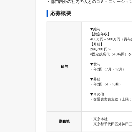
応募概要
▼給与

【想定年収】

400万円～500万円（賞与
【月給】

266,700 円〜

※固定残業代（40時間）を含む
▼賞与

給与
・年2回（7月・12月）

▼昇給

・年2回（4・10月）

▼その他

・交通費実費支給（上限：50
・東京本社

勤務地
　東京都千代田区外神田三丁