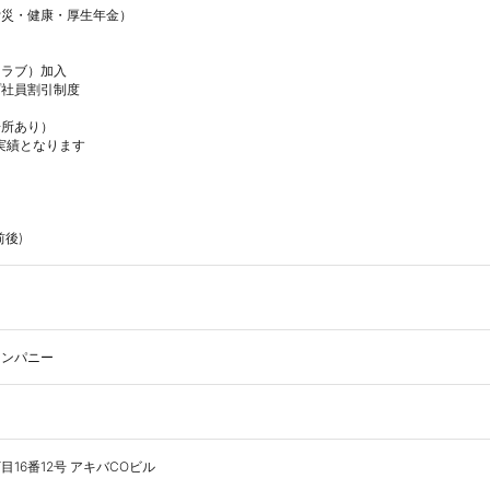
災・健康・厚生年金）

ラブ）加入

社員割引制度

所あり）

実績となります

前後)
カンパニー
16番12号 アキバCOビル 