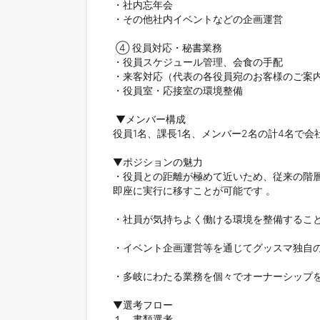
・社内忘年会

・その他社内イベントなどの企画運営

 ④ 役員対応・秘書業務 

・役員スケジュール管理、会食の手配 

・来客対応（代表の各役員宛のお客様のご案内）
・役員室・応接室の環境整備 

 ▼メンバー構成

役員1名、課長1名、メンバー2名の計4名で会社
▼ポジションの魅力

・役員との距離が極めて近いため、従来の階
即座に実行に移すことが可能です 。

・社員が気持ちよく働ける環境を整備すること
・イベント企画運営等を通じてグッスマ独自の
・多岐にわたる業務を個々でオーナーシップを
▼選考フロー

１．書類選考
