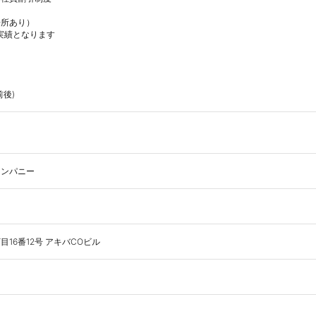
所あり）

実績となります

前後)
カンパニー
16番12号 アキバCOビル 