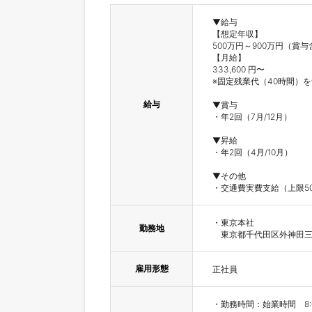
▼給与

【想定年収】

500万円～900万円（賞与
【月給】

333,600 円〜

※固定残業代（40時間）を含
給与
▼賞与

・年2回（7月/12月）

▼昇給

・年2回（4月/10月）

▼その他

・交通費実費支給（上限50
・東京本社

勤務地
　東京都千代田区外神田三丁
雇用形態
正社員
・勤務時間：始業時間　8:00