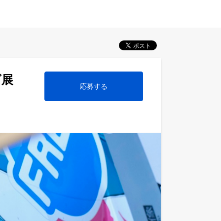
ズ展
応募する