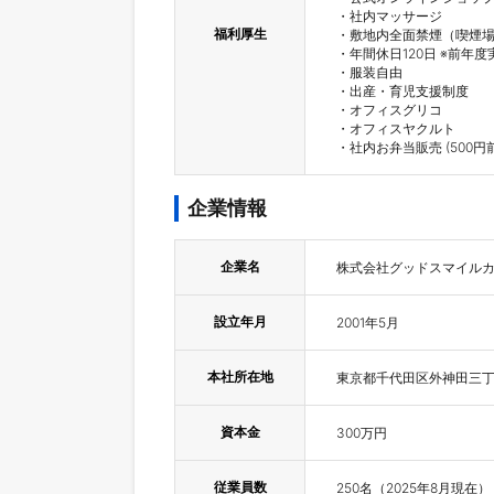
・社内マッサージ

福利厚生
・敷地内全面禁煙（喫煙場
・年間休日120日 ※前年度
・服装自由

・出産・育児支援制度

・オフィスグリコ

・オフィスヤクルト

・社内お弁当販売 (500円
企業情報
企業名
株式会社グッドスマイル
設立年月
2001年5月
本社所在地
東京都千代田区外神田三丁目
資本金
300万円
従業員数
250名（2025年8月現在）