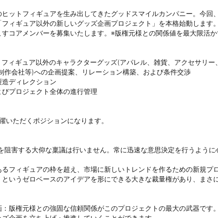
のヒットフィギュアを生み出してきたグッドスマイルカンパニー。今回
フィギュア以外の新しいグッズ企画プロジェクト」を本格始動します。
すコアメンバーを募集いたします。※版権元様との関係値を最大限活か
、フィギュア以外のキャラクターグッズ(アパレル、雑貨、アクセサリー、
制作会社等)への企画提案、リレーション構築、および条件交渉

造ディレクション

びプロジェクト全体の進行管理

躍いただくポジションになります。

を阻害する大仰な稟議は行いません。常に迅速な意思決定を行うように心
あるフィギュアの枠を超え、市場に新しいトレンドを作るための新規プ
」というゼロベースのアイデアを形にできる大きな裁量権があり、まさ
画：版権元様との強固な信頼関係がこのプロジェクトの最大の武器です
ズ企画を立ち上げ・推進していくことができます。
