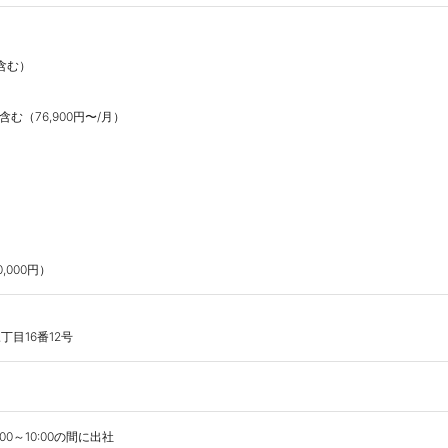
含む）

む（76,900円〜/月）

,000円）　
目16番12号
～10:00の間に出社
