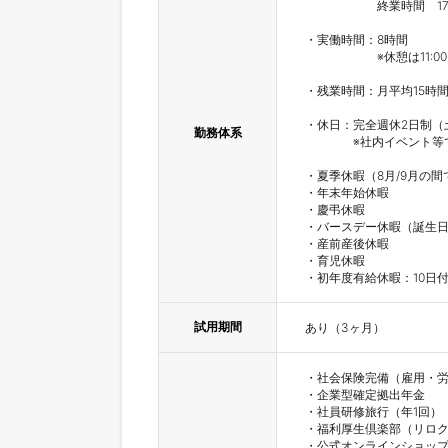
　　　　　　終業時間　17:0
・実働時間：8時間

　　　　　　※休憩は11:00～
・残業時間：月平均15時間
・休日：完全週休2日制（
勤務体系
　　　　※社内イベント等
・夏季休暇（8月/9月の間
・年末年始休暇

・慶弔休暇

・バースデー休暇（誕生日
・産前産後休暇

・育児休暇

・初年度有給休暇：10日
試用期間
あり（3ヶ月）
・社会保険完備（雇用・労
・企業型確定拠出年金

・社員研修旅行（年1回）

・福利厚生倶楽部（リロク
・公式オンラインショップ