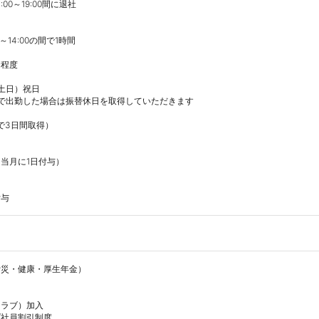
0～19:00間に退社

14:00の間で1時間

程度

土日）祝日　

で出勤した場合は振替休日を取得していただきます

で3日間取得）

当月に1日付与）

付与
災・健康・厚生年金）

ラブ）加入

社員割引制度
