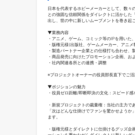
日本を代表するホビーメーカーとして、数々
との強固な信頼関係をダイレクトに活かした「
出し、世の中に新しいムーブメントを巻き起こ
▼業務内容

・アニメ、ゲーム、コミック等のIPを用いた
・版権元様(出版社、ゲームメーカー、アニメ
・製造パートナー企業との仕様打ち合わせ、製
・商品発売に向けたプロモーション企画、およ
・社内関連各所との連携・調整

※プロジェクトオーナーの役員部長直下でご活
▼ポジションの魅力

・役員ゼロ距離/即断即決の文化：スピード感
・新規プロジェクトの裁量権：当社の主力で
「次はどんな仕掛けでファンを驚かせようか
ます。

・版権元様とダイレクトに仕掛けるグッズ企
ーションを重ねながらダイレクトに新しいグッ