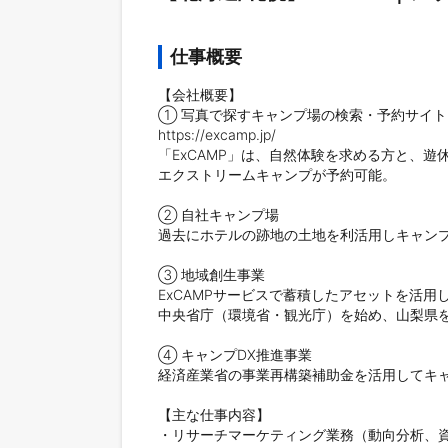
仕事概要
【会社概要】

① 写真で探すキャンプ場の検索・予約サイト「E
https://excamp.jp/

「ExCAMP」は、自然体験を求める方と、遊
エクストリームキャンプが予約可能。

② 自社キャンプ場

過去にホテルの跡地の土地を利活用しキャンプ
③ 地域創生事業

ExCAMPサービスで蓄積したアセットを活用し
中央省庁（環境省・観光庁）を始め、山梨県を
④ キャンプDX推進事業

経済産業省の事業再構築補助金を活用してキャ
【主な仕事内容】

・リサーチマーケティング業務（動向分析、資