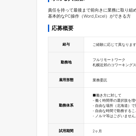
責任を持って最後まで前向きに業務に取り組め
基本的なPC操作（Word,Excel）ができる方
応募概要
給与
ご経験に応じて異なりま
フルリモートワーク

勤務地
札幌近郊のコワーキング
雇用形態
業務委託
■働き方に対して

- 働く時間帯の選択肢を
勤務体系
- 自由な場所（北海道）で
- 自由な時間で勤務する
- ノルマ等はございません
試用期間
2ヶ月