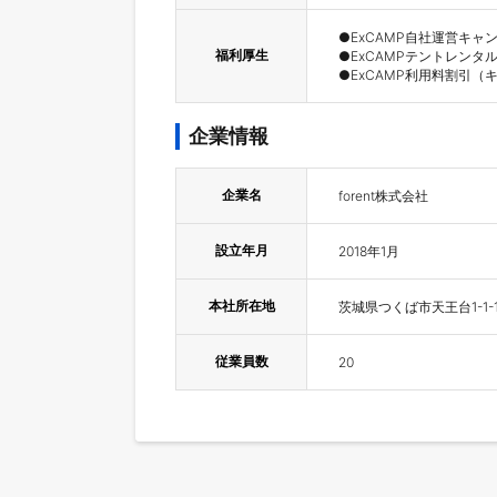
●ExCAMP自社運営キャ
福利厚生
●ExCAMPテントレンタル
●ExCAMP利用料割引
企業情報
企業名
forent株式会社
設立年月
2018年1月
本社所在地
茨城県つくば市天王台1-1-
従業員数
20