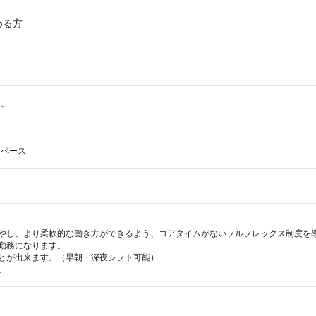
る方

す。
スペース
増やし、より柔軟的な働き方ができるよう、コアタイムがないフルフレックス制度を導
勤務になります。

ことが出来ます。（早朝・深夜シフト可能）

。