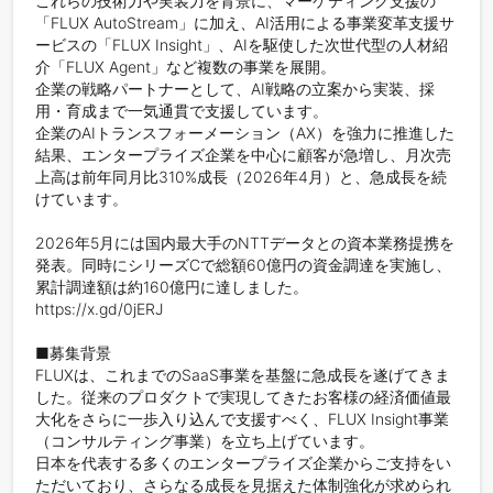
これらの技術力や実装力を背景に、マーケティング支援の
「FLUX AutoStream」に加え、AI活用による事業変革支援サ
ービスの「FLUX Insight」、AIを駆使した次世代型の人材紹
介「FLUX Agent」など複数の事業を展開。

企業の戦略パートナーとして、AI戦略の立案から実装、採
用・育成まで一気通貫で支援しています。

企業のAIトランスフォーメーション（AX）を強力に推進した
結果、エンタープライズ企業を中心に顧客が急増し、月次売
上高は前年同月比310%成長（2026年4月）と、急成長を続
けています。

2026年5月には国内最大手のNTTデータとの資本業務提携を
発表。同時にシリーズCで総額60億円の資金調達を実施し、
累計調達額は約160億円に達しました。

https://x.gd/0jERJ

■募集背景

FLUXは、これまでのSaaS事業を基盤に急成長を遂げてきま
した。従来のプロダクトで実現してきたお客様の経済価値最
大化をさらに一歩入り込んで支援すべく、FLUX Insight事業
（コンサルティング事業）を立ち上げています。

日本を代表する多くのエンタープライズ企業からご支持をい
ただいており、さらなる成長を見据えた体制強化が求められ