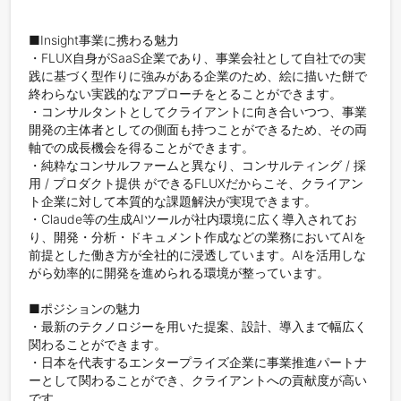
■Insight事業に携わる魅力

・FLUX自身がSaaS企業であり、事業会社として自社での実
践に基づく型作りに強みがある企業のため、絵に描いた餅で
終わらない実践的なアプローチをとることができます。

・コンサルタントとしてクライアントに向き合いつつ、事業
開発の主体者としての側面も持つことができるため、その両
軸での成長機会を得ることができます。

・純粋なコンサルファームと異なり、コンサルティング / 採
用 / プロダクト提供 ができるFLUXだからこそ、クライアン
ト企業に対して本質的な課題解決が実現できます。

・Claude等の生成AIツールが社内環境に広く導入されてお
り、開発・分析・ドキュメント作成などの業務においてAIを
前提とした働き方が全社的に浸透しています。AIを活用しな
がら効率的に開発を進められる環境が整っています。

■ポジションの魅力

・最新のテクノロジーを用いた提案、設計、導入まで幅広く
関わることができます。

・日本を代表するエンタープライズ企業に事業推進パートナ
ーとして関わることができ、クライアントへの貢献度が高い
です。
