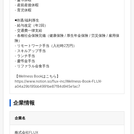
- 産前産後休暇

- 育児休暇

◾️待遇/福利厚生

- 給与改定（年2回）

- 交通費一律支給

- 各種社会保険完備（健康保険 / 厚生年金保険 / 労災保険 / 雇用保
険）

- リモートワーク手当（入社時2万円）

- スキルアップ手当

- ランチ手当

- 慶弔金手当

- リファラル会食手当

【Wellness Bookはこちら】

https://www.notion.so/flux-inc/Wellness-Book-FLUX-
a04a29b195bb4991be87f84d945e1ac7
企業情報
企業名
株式会社FLUX