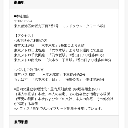
勤務地
◾️本社住所

〒107-6224

東京都港区赤坂九丁目7番1号　ミッドタウン・タワー 24階

【アクセス】

- 地下鉄をご利用の方

都営大江戸線　「六本木駅」8番出口より直結

東京メトロ日比谷線　「六本木駅」より地下通路にて直結

東京メトロ千代田線　「乃木坂駅」3番出口より徒歩約3分

東京メトロ南北線　「六本木一丁目駅」1番出口より徒歩約10分

- バスをご利用の方

都営バス 都01　「六本木駅前」下車徒歩約2分

ちぃばす　「六本木七丁目」、「檜町公園」下車徒歩約1分

※屋内の受動喫煙対策：屋内原則禁煙（喫煙専用室あり）

（雇入れ直後）本社、本人の自宅、その他会社が指定する場所

（変更の範囲）本社および全ての支社、本人の自宅、その他会社
が指定する場所

※オフィス / 自宅でのハイブリッド勤務を推奨しています。
雇用形態