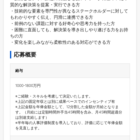
質的な解決策を提案・実行できる方

・技術的な要素を専門性が異なるステークホルダーに対して
もわかりやすく伝え、円滑に連携できる方

・前例のない課題に対する好奇心や思考力を持った方

・困難に直面しても、解決策を導き出しやり遂げる力をお持
ちの方

・変化を楽しみながら柔軟性のある対応ができる方
応募概要
給与
1000-1800万円

※ご経験・スキルを考慮して決定いたします。

※上記の固定年収とは別に成果ベースでのインセンティブ有

※上記金額を年俸金額として、12分割した金額が月給となりま
す。（月給には定額時間外手当45時間を含み、月45時間超過分
は別途支給します）

※半年毎の人事評価制度を導入しており、評価に応じて年俸金額
を見直します。