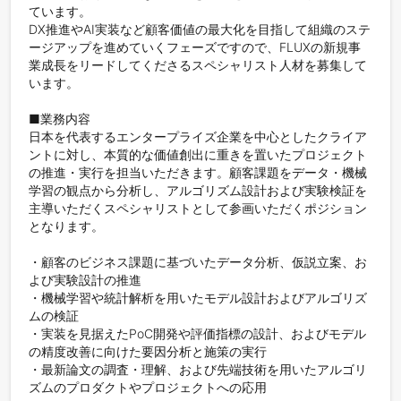
ています。

DX推進やAI実装など顧客価値の最大化を目指して組織のステ
ージアップを進めていくフェーズですので、FLUXの新規事
業成長をリードしてくださるスペシャリスト人材を募集して
います。

■業務内容

日本を代表するエンタープライズ企業を中心としたクライア
ントに対し、本質的な価値創出に重きを置いたプロジェクト
の推進・実行を担当いただきます。顧客課題をデータ・機械
学習の観点から分析し、アルゴリズム設計および実験検証を
主導いただくスペシャリストとして参画いただくポジション
となります。

・顧客のビジネス課題に基づいたデータ分析、仮説立案、お
よび実験設計の推進

・機械学習や統計解析を用いたモデル設計およびアルゴリズ
ムの検証

・実装を見据えたPoC開発や評価指標の設計、およびモデル
の精度改善に向けた要因分析と施策の実行

・最新論文の調査・理解、および先端技術を用いたアルゴリ
ズムのプロダクトやプロジェクトへの応用
