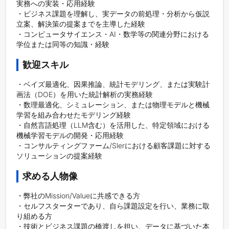
実務への実装・応用経験

・ビジネス課題を理解し、実データの前処理・分析から仮説
立案、解決策の提案までを主導した経験

・コンピュータサイエンス・AI・数学等の関連分野における
学位または同等の知識・経験
歓迎スキル
・ベイズ最適化、因果推論、統計モデリング、または実験計
画法（DOE）を用いた統計解析の実務経験

・数理最適化、シミュレーション、または物理モデルと機械
学習を組み合わせたモデリング経験

・自然言語処理（LLM含む）を活用した、特定領域における
機械学習モデルの開発・応用経験

・コンサルティングファーム/Slerにおける顧客課題に対する
求める人物像
・弊社のMission/Valueに共感できる方

・セルフスターターであり、自ら課題設定を行い、業務に取
り組める方

・技術とビジネス課題の橋渡しを担い、データに基づいた本