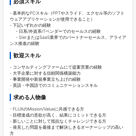
必須スキル
- 基本的なPCスキル（PPTやスライド、エクセル等のソフト
ウェアアプリケーションが使用できること）

- 下記いずれかの経験

    ・日系/外資系ITベンダーでのセールスの経験

    ・SIerまたはSaaS業界でのパートナーセールス、アライア
ンス推進の経験
歓迎スキル
- コンサルティングファームにて提案営業の経験

- 大手企業に対する信頼関係構築能力

- 事業開発や新規事業立ち上げの経験

- 英語・中国語でのコミュニケーションスキル
求める人物像
- FLUXのMission/Valueに共感できる方

- 目標達成の意欲が高く、結果にコミットできる方

- 新しいことに対して抵抗なくチャレンジできる方

- 発見した問題を最後まで解決しきるオーナーシップの高い
方
