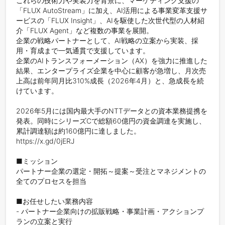
これらの技術力や実装力を背景に、マーケティング支援の
「FLUX AutoStream」に加え、AI活用による事業変革支援サ
ービスの「FLUX Insight」、AIを駆使した次世代型の人材紹
介「FLUX Agent」など複数の事業を展開。

企業の戦略パートナーとして、AI戦略の立案から実装、採
用・育成まで一気通貫で支援しています。

企業のAIトランスフォーメーション（AX）を強力に推進した
結果、エンタープライズ企業を中心に顧客が急増し、月次売
上高は前年同月比310%成長（2026年4月）と、急成長を続
けています。

2026年5月には国内最大手のNTTデータとの資本業務提携を
発表。同時にシリーズCで総額60億円の資金調達を実施し、
累計調達額は約160億円に達しました。

https://x.gd/0jERJ

■ミッション

パートナー企業の選定・開拓～提案～受注とマネジメントの
全てのプロセスを担当

■お任せしたい業務内容

- パートナー企業向けの拡販戦略・事業計画・アクションプ
ランの立案と実行
