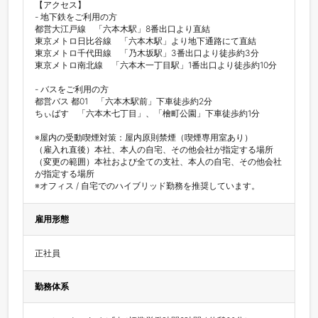
【アクセス】

- 地下鉄をご利用の方

都営大江戸線　「六本木駅」8番出口より直結

東京メトロ日比谷線　「六本木駅」より地下通路にて直結

東京メトロ千代田線　「乃木坂駅」3番出口より徒歩約3分

東京メトロ南北線　「六本木一丁目駅」1番出口より徒歩約10分

- バスをご利用の方

都営バス 都01　「六本木駅前」下車徒歩約2分

ちぃばす　「六本木七丁目」、「檜町公園」下車徒歩約1分

※屋内の受動喫煙対策：屋内原則禁煙（喫煙専用室あり）

（雇入れ直後）本社、本人の自宅、その他会社が指定する場所

（変更の範囲）本社および全ての支社、本人の自宅、その他会社
が指定する場所

※オフィス / 自宅でのハイブリッド勤務を推奨しています。
雇用形態
正社員
勤務体系