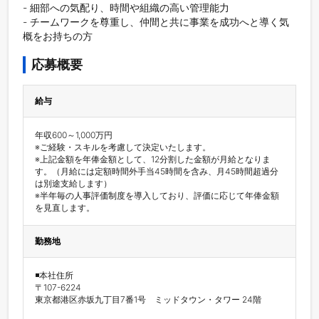
- 細部への気配り、時間や組織の高い管理能力

- チームワークを尊重し、仲間と共に事業を成功へと導く気
概をお持ちの方
応募概要
給与
年収600～1,000万円

※ご経験・スキルを考慮して決定いたします。

※上記金額を年俸金額として、12分割した金額が月給となりま
す。（月給には定額時間外手当45時間を含み、月45時間超過分
は別途支給します）

※半年毎の人事評価制度を導入しており、評価に応じて年俸金額
を見直します。
勤務地
◾️本社住所

〒107-6224

東京都港区赤坂九丁目7番1号　ミッドタウン・タワー 24階
