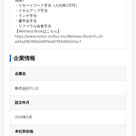
保険）

・リモートワーク手当（入社時2万円）

・スキルアップ手当

・ランチ手当

・慶弔金手当

・リファラル会食手当

【Wellness Bookはこちら】

https://www.notion.so/flux-inc/Wellness-Book-FLUX-
a04a29b195bb4991be87f84d945e1ac7
企業情報
企業名
株式会社FLUX
設立年月
2018年5月
本社所在地