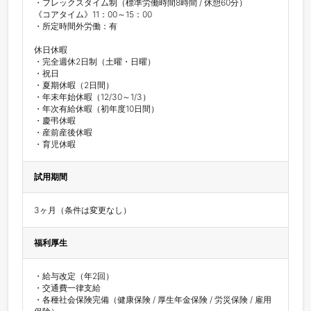
・フレックスタイム制（標準労働時間8時間 / 休憩60分）

《コアタイム》11：00～15：00

・所定時間外労働：有

休日休暇

・完全週休2日制（土曜・日曜）

・祝日

・夏期休暇（2日間）

・年末年始休暇（12/30～1/3）

・年次有給休暇（初年度10日間）

・慶弔休暇

・産前産後休暇

・育児休暇
試用期間
3ヶ月（条件は変更なし）
福利厚生
・給与改定（年2回）

・交通費一律支給

・各種社会保険完備（健康保険 / 厚生年金保険 / 労災保険 / 雇用