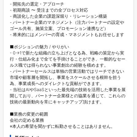
- 開拓先の選定・アプローチ

- 初期商談 〜 受注までの全プロセス対応

- 商談化した企業の課題深堀り・リレーション構築

- パートナー企業のマネジメント（注力パートナーの設定や
ゴール共有、施策立案、プロモーション連携など）

- 将来的にはメンバーの育成・マネジメントもお任せします

■ポジションの魅力 / やりがい

- 0→1で新たな組織の立ち上げとなる為、戦略の策定から実
行・仕組み化まで全てを手掛けることができ、一般的なセー
ルス職では得られない事業創出の経験を積めます。

- パートナーセールスは単独の営業活動ではリーチできない
市場や顧客層を開拓し、事業をスケールさせる根幹を担う
為、事業成長へのダイレクトな貢献ができます。

- 当社はAIやSaaSといった最先端の技術を活用した事業を展
開しており、パートナー企業様との協業を通じて、これらの
技術の最新動向を常にキャッチアップ頂けます。

■業務の変更の範囲

会社の定める業務 

※本人の希望を聞かずに転勤させることはありません。