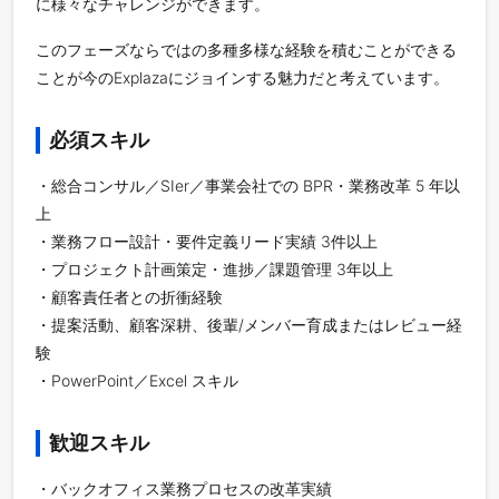
に様々なチャレンジができます。
このフェーズならではの多種多様な経験を積むことができる
ことが今のExplazaにジョインする魅力だと考えています。
必須スキル
・総合コンサル／SIer／事業会社での BPR・業務改革 5 年以
上
・業務フロー設計・要件定義リード実績 3件以上
・プロジェクト計画策定・進捗／課題管理 3年以上
・顧客責任者との折衝経験
・提案活動、顧客深耕、後輩/メンバー育成またはレビュー経
験
・PowerPoint／Excel スキル
歓迎スキル
・バックオフィス業務プロセスの改革実績