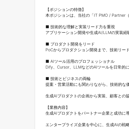
【ポジションの特徴】

本ポジションは、当社の「IT PMO / Part
■ 技術的な理解と実装リード力を重視

アプリケーション開発や生成AI/LLMの実装
■ プロダクト開発をリード

PoCからプロダクション開発まで、技術リー
■ AIツール活用のプロフェッショナル

Dify、Cursor、LLMなどのAIツール
■ 技術とビジネスの両輪

提案・営業活動にも関わりながら、技術的な価
生成AIプロダクトの企画から実装、顧客との
【業務内容】

生成AIプロダクトをパートナー企業と成功に導
エンタープライズ企業を中心に、生成AIの戦