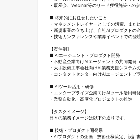
・展示会、Webinar等のリード獲得施策への
■ 将来的にお任せしたいこと

・マネジメントレイヤーとしての活躍、または
・新規事業の立ち上げ、自社AIプロダクトの企
・技術カンファレンスや業界イベントでの登壇
【案件例】

■ AIエージェント・プロダクト開発

・不動産企業向けAIエージェントの共同開発（
・大手設備工事会社向けAI業務支援システムの
・コンタクトセンター向けAIエージェントプラ
■ AIツール活用・研修

・エンタープライズ企業向けAIツール活用研修
・業務自動化・高度化プロジェクトの推進

【タスクイメージ】

日々の業務イメージは以下の通りです。

■ 技術・プロダクト開発系

・AIプロダクトの企画、技術仕様策定、設計書