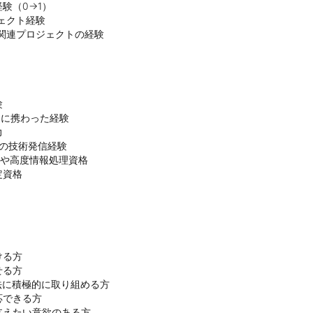
（0→1）

ェクト経験

関連プロジェクトの経験



）に携わった経験



等での技術発信経験

onal）や高度情報処理資格

定資格


る方

る方

に積極的に取り組める方

できる方

えたい意欲のある方
