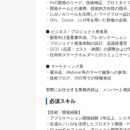
・PoC開発のリード、技術検証、プロトタイプ
・開発チームとの連携、技術的方向性の指示、
・LLM／AIツールを活用したワークフロー設計
・Dify、Cursor、LLM等を用いた研修の企
■ ビジネス・プロジェクト推進系

・顧客向け提案書作成、プレゼンテーション

・プロジェクト推進体制の設計、会議体運営

・QCD（品質・コスト・納期）の調整および管
・社内外ステークホルダーとのコミュニケーシ
■ マーケティング系

・展示会、Webinar等のマーケ施策への参加
・技術ブログ、SNS等での情報発信

実際にお任せする業務内容は、メンバーと相
必須スキル
【技術・開発経験】

・アプリケーション開発経験 2年以上。システ
・生成AI／LLMを活用したプロダクト開発・P
・ウォーターフォール、アジャイル開発手法の