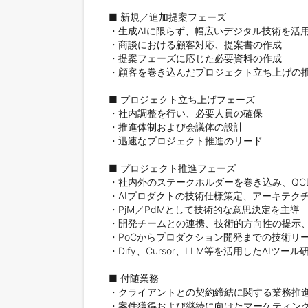
■ 新規／追加提案フェーズ

・生成AIに限らず、幅広いデジタル技術を活用
・商談における顧客対応、提案書の作成

・提案フェーズに応じた必要資料の作成

・顧客を巻き込んだプロジェクト立ち上げの推
■ プロジェクト立ち上げフェーズ

・社内調整を行い、必要人員の確保

・推進体制および会議体の設計

・迅速なプロジェクト推進のリード

■ プロジェクト推進フェーズ

・社内外のステークホルダーを巻き込み、QC
・AIプロダクトの技術仕様策定、アーキテクチ
・PjM／PdMとして技術的な意思決定を主導

・開発チームとの連携、技術的方向性の提示、
・PoCからプロダクション開発までの技術リー
・Dify、Cursor、LLM等を活用したAIツ
■ 付随業務

・クライアントとの契約締結に関する業務推進
・案件獲得および継続に向けたマーケティング