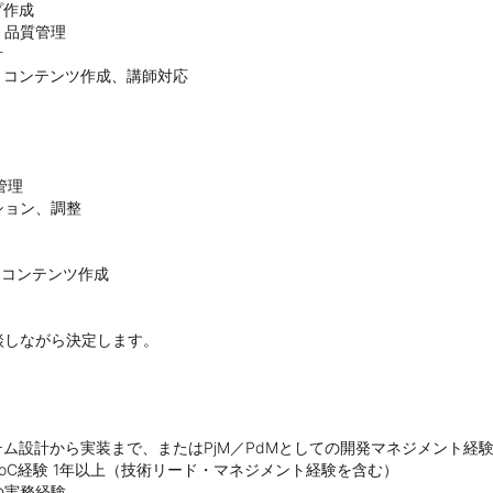
作成

品質管理



画、コンテンツ作成、講師対応

理

ョン、調整

、コンテンツ作成

談しながら決定します。
ム設計から実装まで、またはPjM／PdMとしての開発マネジメント経験
oC経験 1年以上（技術リード・マネジメント経験を含む）

実務経験
