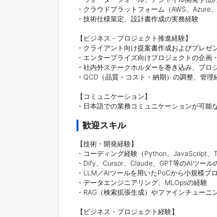
・クラウドプラットフォーム（AWS、Azure
・技術仕様策定、設計書作成の実務経験

【ビジネス・プロジェクト推進経験】

・クライアント向け提案書作成およびプレゼン
・エンタープライズ向けプロジェクトの企画・推
・社内外ステークホルダーを巻き込み、プロジ
・QCD（品質・コスト・納期）の調整、管理経
【コミュニケーション】

・日本語での業務コミュニケーションが可能
歓迎スキル
【技術・開発経験】

・コーディング経験（Python、JavaScrip
・Dify、Cursor、Claude、GPT等のAIツー
・LLM／AIツールを用いたPoCから小規模
・データエンジニアリング、MLOpsの経験

・RAG（検索拡張生成）やファインチューニン
【ビジネス・プロジェクト経験】
