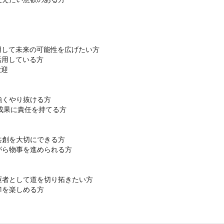
用して未来の可能性を広げたい方

活用している方

迎

くやり抜ける方

成果に責任を持てる方

創を大切にできる方

ら物事を進められる方

者として道を切り拓きたい方

1を楽しめる方