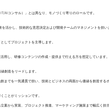
ner（IT/AIコンサル）」とは異なり、モノづくり寄りのロールです。

経験を活かし、技術的な意思決定および開発チームのマネジメントを担いま
ドとしてプロジェクトを主導します。

を日常的に活用し、研修コンテンツの作成・提供まで行える方を想定しています。
値創造をリードします。

協創までを一気通貫で担い、技術とビジネスの両面から価値を創造するポ
くことがミッションです。

略立案から実装、プロジェクト推進、マーケティング施策まで幅広く担当