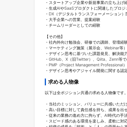
・スタートアップ企業や新規事業の立ち上げ経験
・生成AIやSaaSプロダクトに関連したプロジ
・DX（デジタルトランスフォーメーション）
・大手企業への営業、提案経験

・チームリーダーとしての経験

【その他】

・社内外向け勉強会、研修での講師、登壇経験
・マーケティング施策（展示会、Webinar等
・デザイン思考に基づいた課題発見、解決能力
・GitHub、X（旧Twitter）、Qiita、Zenn
・PMP（Project Management Professi
・デザイン思考やアジャイル開発に関する認
求める人物像
以下は全ポジション共通の求める人物像です。
・当社のミッション、バリューに共感いただけ
・高い目標に対して責任感を持ち、成果を出せ
・従来の業務の進め方に拘らず、AI時代の手法
・スピード感のある環境を楽しみ、柔軟に対応
・組織の成長を「技術」と「人」の両面から支