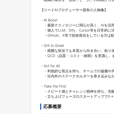
【リードAIプロデューサー固有の人物像】

・AI Boost

　・最新テクノロジーに関心が高く、AIを活
　・個人でLLM、Dify、Cursor等を日常的に
　・GitHub、X等で技術発信をしている方は歓
・Grit to Great

　・困難な状況でも本質から向き合い、粘り強
　・QCD（品質・コスト・納期）を意識し、
・Act for All

　・利他的な視点を持ち、チームでの協働や共
　・社内外のステークホルダーを巻き込みなが
・Take the First

　・スピード感とチャレンジ精神を持ち、先駆
　・立ち上げフェーズのスタートアップで0→
応募概要