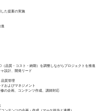
した提案の実施

進

D（品質・コスト・納期）を調整しながらプロジェクトを推進

ャ設計、開発リード

品質管理

ドおよびマネジメント

ール研修の企画、コンテンツ作成、講師対応



コンテンツの企画・作成（マーケ担当と連携）
