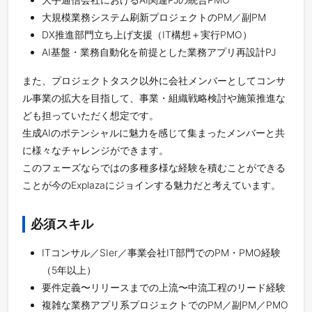
大規模業務システム刷新プロジェクトのPM／副PM
DX推進部門立ち上げ支援（IT構想＋実行PMO）
AI基盤・業務自動化を前提とした業務アプリ再設計PJ
また、プロジェクトタスク以外に会社メンバーとしてコンサ
ル事業の拡大を目指して、事業・組織戦略検討や施策推進な
ども担っていただく想定です。
生成AIのポテンシャルに魅力を感じて集まったメンバーと共
に様々なチャレンジができます。
このフェーズならではの多種多様な経験を積むことができる
ことが今のExplazaにジョインする魅力だと考えています。
必須スキル
ITコンサル／SIer／事業会社IT部門でのPM・PMO経験
（5年以上）
要件定義〜リリースまでの上流〜中流工程のリード経験
複雑な業務アプリ系プロジェクトでのPM／副PM／PMO