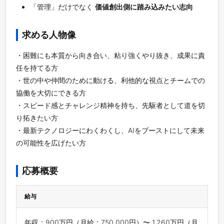
「管理」だけでなく
価値創出側に踏み込みたい志向
求める人物像
・困難にも本質から向き合い、粘り強くやり抜き、成果に責
任を持てる方
・世の中や仲間のために動ける、利他的な視点とチームでの
協働を大切にできる方
・スピード感とチャレンジ精神を持ち、先駆者として道を切
り拓きたい方
・最新テクノロジーにわくわくし、AIをブーストにして未来
の可能性を広げたい方
応募概要
給与
年収：900万円（月給：750,000円）〜 1,260万円（月