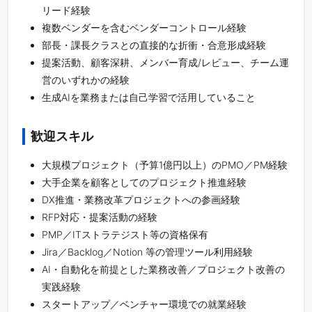
リード経験
複数ベンダーを含むベンダーコントロール経験
部長・課長クラスとの直接的な折衝・合意形成経験
提案活動、顧客深耕、メンバー育成/レビュー、チーム運
営のいずれかの経験
生成AIを業務または自己学習で活用していること
歓迎スキル
大規模プロジェクト（予算1億円以上）のPMO／PM経験
大手企業を顧客としてのプロジェクト推進経験
DX推進・業務改革プロジェクトへの参画経験
RFP対応・提案活動の経験
PMP／ITストラテジスト等の資格保有
Jira／Backlog／Notion 等の管理ツール利用経験
AI・自動化を前提とした業務改善／プロジェクト改善の
実践経験
スタートアップ／ベンチャー環境での就業経験