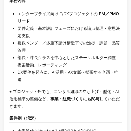
業務内容
エンタープライズ向けIT/DXプロジェクトの
PM／PMO
リード
要件定義・基本設計フェーズにおける論点整理・意思決
定支援
複数ベンダー／多重下請け構造下での進捗・課題・品質
管理
部長・課長クラスを中心としたステークホルダー調整、
提案活動、レポーティング
DX案件を起点に、AI活用・AX文脈へ拡張する企画・推
進
※ プロジェクト外でも、コンサル組織の立ち上げ・型化・AI
活用標準の整備など、
事業・組織づくりにも関与
していただ
きます。
案件例（想定）
大手通信会社におけるAI関連PJの統合PMO