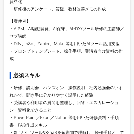
資料化
・研修後のアンケート、質疑、教材改善メモの作成
【案件例】
・AIPM、AI駆動開発、AI保守、AI-DX/ツール研修の主講師／
サブ講師
・Dify、n8n、Zapier、Make 等を用いたAIツール活用支援
・プロンプトテンプレート、操作手順、受講者向け資料の作
成
必須スキル
・研修、説明会、ハンズオン、操作説明、社内勉強会のいず
れかで、聞き手に分かりやすく説明した経験
・受講者や利用者の質問を整理し、回答・エスカレーショ
ン・資料化できること
・PowerPoint／Excel／Notion 等を用いた研修資料・手順
書・FAQ作成スキル
・新しいITツールやSaaSを短期間で理解し、操作手順として