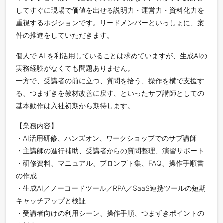
してすぐに現場で価値を出せる説明力・運営力・資料化力を
重視するポジションです。リードメンバーといっしょに、案
件の推進をしていただきます。
個人で AI を利活用していることは求めていますが、生成AIの
実務経験がなくても問題ありません。
一方で、受講者の前に立つ、質問を拾う、操作を横で支援す
る、つまずきを教材改善に戻す、といったサブ講師としての
基本動作は入社初期から期待します。
【業務内容】
・AI活用研修、ハンズオン、ワークショップでのサブ講師
・主講師の進行補助、受講者からの質問整理、演習サポート
・研修資料、マニュアル、プロンプト集、FAQ、操作手順書
の作成
・生成AI／ノーコードツール／RPA／SaaS連携ツールの短期
キャッチアップと検証
・受講者向けの利用シーン、操作手順、つまずきポイントの