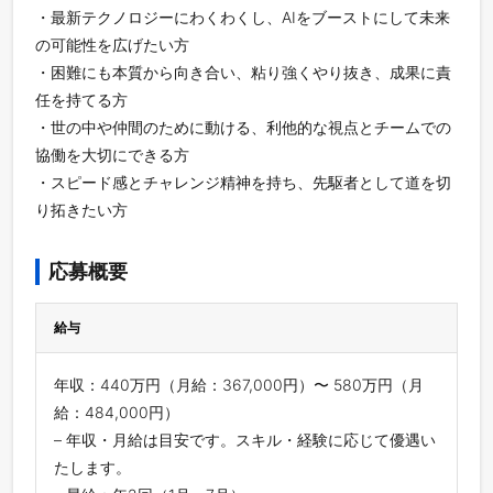
・最新テクノロジーにわくわくし、AIをブーストにして未来
の可能性を広げたい方
・困難にも本質から向き合い、粘り強くやり抜き、成果に責
任を持てる方
・世の中や仲間のために動ける、利他的な視点とチームでの
協働を大切にできる方
・スピード感とチャレンジ精神を持ち、先駆者として道を切
り拓きたい方
応募概要
給与
年収：440万円（月給：367,000円）〜 580万円（月
給：484,000円）
– 年収・月給は目安です。スキル・経験に応じて優遇い
たします。