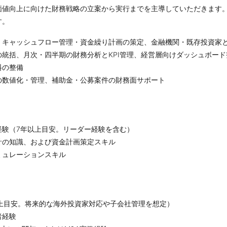
価値向上に向けた財務戦略の立案から実行までを主導していただきます
す。
、キャッシュフロー管理・資金繰り計画の策定、金融機関・既存投資家
統括、月次・四半期の財務分析とKPI管理、経営層向けダッシュボード
料の整備
の数値化・管理、補助金・公募案件の財務面サポート
経験（7年以上目安。リーダー経験を含む）
計の知識、および資金計画策定スキル
ミュレーションスキル
点以上目安。将来的な海外投資家対応や子会社管理を想定）
者経験