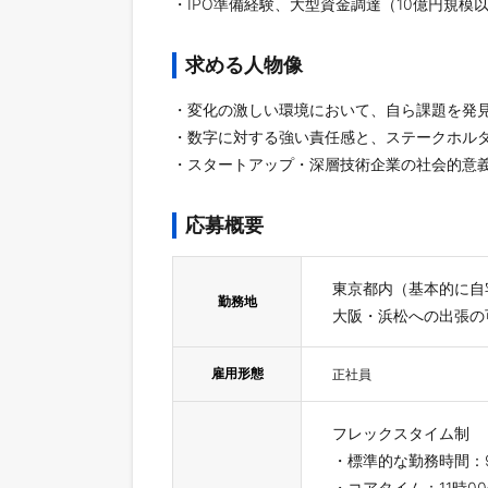
・IPO準備経験、大型資金調達（10億円規模
求める人物像
・変化の激しい環境において、自ら課題を発
・数字に対する強い責任感と、ステークホル
・スタートアップ・深層技術企業の社会的意義
応募概要
東京都内（基本的に
勤務地
大阪・浜松への出張の
雇用形態
正社員
フレックスタイム制
・標準的な勤務時間：9
・コアタイム：11時00