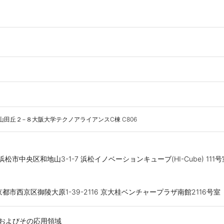
田市山田丘２−８大阪大学テクノアライアンスC棟 C806
浜松市中央区和地山3-1-7 浜松イノベーションキューブ(HI-Cube) 111号
府京都市西京区御陵大原1-39-2116 京大桂ベンチャープラザ南館2116号室
およびその応用領域