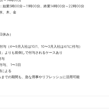
始業5時00分～11時00分、終業14時00分～22時00分
水、木、金
日休み）
与（4〜9月入社は10/1、10〜3月入社は4/1に付与）
」よりも前倒しで付与されるケースあり
付与
与、 1〜3日
期による
までの期間も、急な用事やリフレッシュに活用可能