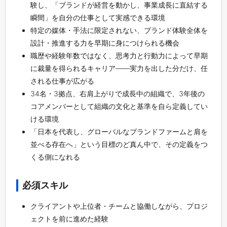
験し、「ブランドが経営を動かし、事業成長に直結する
瞬間」を自分の仕事として実感できる環境
特定の媒体・手法に限定されない、ブランド体験全体を
設計・推進する力を早期に身につけられる機会
職歴や経験年数ではなく、思考力と行動力によって早期
に裁量を得られるキャリア——実力を出した分だけ、任
される仕事が広がる
34名・3拠点、右肩上がりで成長中の組織で、3年後の
コアメンバーとして組織の文化と基準を自ら定義してい
ける環境
「日本を代表し、グローバルなブランドファームと肩を
並べる存在へ」という目標のど真ん中で、その定義をつ
くる側になれる
必須スキル
クライアントや上位者・チームと協働しながら、プロジ
ェクトを前に進めた経験