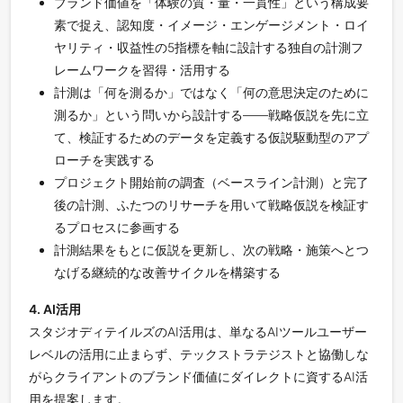
ブランド価値を「体験の質・量・一貫性」という構成要
素で捉え、認知度・イメージ・エンゲージメント・ロイ
ヤリティ・収益性の5指標を軸に設計する独自の計測フ
レームワークを習得・活用する
計測は「何を測るか」ではなく「何の意思決定のために
測るか」という問いから設計する——戦略仮説を先に立
て、検証するためのデータを定義する仮説駆動型のアプ
ローチを実践する
プロジェクト開始前の調査（ベースライン計測）と完了
後の計測、ふたつのリサーチを用いて戦略仮説を検証す
るプロセスに参画する
計測結果をもとに仮説を更新し、次の戦略・施策へとつ
なげる継続的な改善サイクルを構築する
4. AI活用
スタジオディテイルズのAI活用は、単なるAIツールユーザー
レベルの活用に止まらず、テックストラテジストと協働しな
がらクライアントのブランド価値にダイレクトに資するAI活
用を提案します。