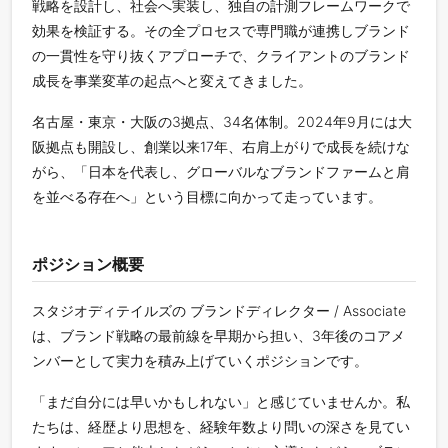
戦略を設計し、社会へ実装し、独自の計測フレームワークで
効果を検証する。その全プロセスで専門職が連携しブランド
の一貫性を守り抜くアプローチで、クライアントのブランド
成長を事業変革の起点へと変えてきました。
名古屋・東京・大阪の3拠点、34名体制。2024年9月には大
阪拠点も開設し、創業以来17年、右肩上がりで成長を続けな
がら、「日本を代表し、グローバルなブランドファームと肩
を並べる存在へ」という目標に向かって走っています。
ポジション概要
スタジオディテイルズの ブランドディレクター / Associate
は、ブランド戦略の最前線を早期から担い、3年後のコアメ
ンバーとして実力を積み上げていくポジションです。
「まだ自分には早いかもしれない」と感じていませんか。私
たちは、経歴より思想を、経験年数より問いの深さを見てい