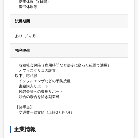
・夏季休暇（3日間）

・慶弔休暇等
試用期間
あり（3ヶ月）
福利厚生
・各種社会保険（雇用時間など法令に従った範囲で適用）

・オフィスグリコの設置

以下、応相談

・インフルエンザなどの予防接種

・書籍購入サポート

・勉強会等への費用サポート

・競合の場合を除き副業可

【諸手当】

・交通費一律支給（上限3万円/月）
企業情報