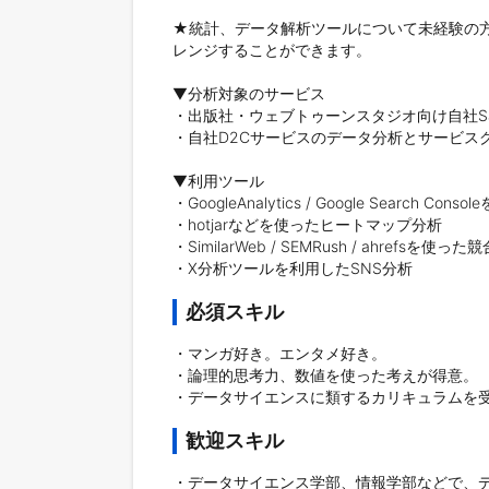
★統計、データ解析ツールについて未経験の
レンジすることができます。

▼分析対象のサービス

・出版社・ウェブトゥーンスタジオ向け自社Sa
・自社D2Cサービスのデータ分析とサービスグ
▼利用ツール

・GoogleAnalytics / Google Search Co
・hotjarなどを使ったヒートマップ分析

・SimilarWeb / SEMRush / ahrefsを使った
必須スキル
・マンガ好き。エンタメ好き。

・論理的思考力、数値を使った考えが得意。

・データサイエンスに類するカリキュラムを
歓迎スキル
・データサイエンス学部、情報学部などで、デ