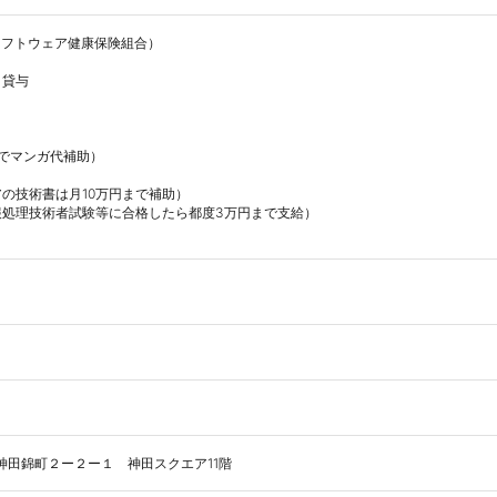
ソフトウェア健康保険組合）

貸与

でマンガ代補助）

の技術書は月10万円まで補助）

処理技術者試験等に合格したら都度3万円まで支給）

田区神田錦町２ー２ー１　神田スクエア11階