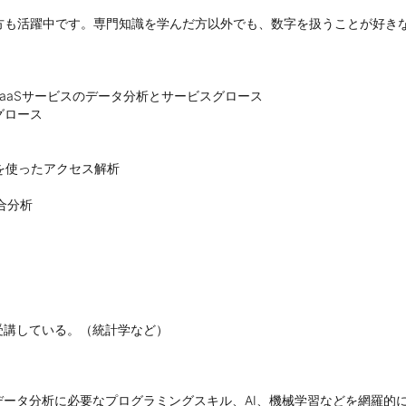
方も活躍中です。専門知識を学んだ方以外でも、数字を扱うことが好き
aSサービスのデータ分析とサービスグロース

ロース

nsoleを使ったアクセス解析

競合分析

受講している。（統計学など）
ータ分析に必要なプログラミングスキル、AI、機械学習などを網羅的