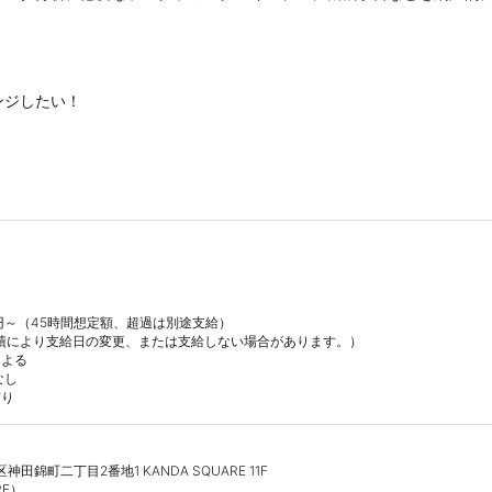
ジしたい！

0円～（45時間想定額、超過は別途支給）

績により支給日の変更、または支給しない場合があります。）

よる

し

有り
区神田錦町二丁目2番地1 KANDA SQUARE 11F

E）
