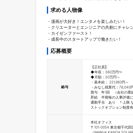
求める人物像
・漫画が大好き！エンタメを楽しみたい！

・クリエーターとエンジニアの共創にチャレン
・カイゼンファースト！

・成長中のスタートアップで働きたい！
応募概要
【正社員】

◆年収：360万円〜

◆月額：30万円～

・基本給： 221,960円～

給与
・みなし残業代：78,04
賞与　年1回　（会社の業
昇給　半期毎の人事評価に
通勤手当　あり　＊上限 な
ストックオプション制度
本社オフィス

〒101-0054 東京都千代田
（WeWork KANDA SQUAR