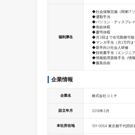
◆社会保険完備（関東IT
◆通勤手当

◆パソコン・ディスプレイ
◆有給休暇

◆慶弔休暇

福利厚生
◆月3回まで在宅勤務可能

◆マンガ手当（月2万円ま
◆新卒向け社会人研修

◆技術書手当（エンジニア
◆情報処理資格手当（情報
◆服装自由
企業情報
企業名
株式会社コミチ
設立年月
2018年3月
本社所在地
101-0054 東京都千代