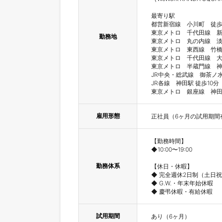
最寄り駅

都営新宿線　小川町　徒歩3
東京メトロ　千代田線　新
勤務地
東京メトロ　丸の内線　淡
東京メトロ　東西線　竹橋
東京メトロ　千代田線　大
東京メトロ　半蔵門線　神保
JR中央・総武線　御茶ノ水駅
JR各線　神田駅 徒歩10分

東京メトロ　銀座線　神田
雇用形態
正社員（6ヶ月の試用期間
【勤務時間】

◆10:00〜19:00

勤務体系
【休日・休暇】

◆ 完全週休2日制（土日祝
◆ G.W.・年末年始休暇

試用期間
あり（6ヶ月）