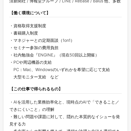
済新聞社 / 博報堂グループ / LINE / Rebase / Balus 他、多数
【働く環境について】
・資格取得支援制度
・書籍購入制度
・マネジャーとの定期面談（1on1）
・セミナー参加の費用負担
・社内勉強会『ENGINE』（現在50回以上開催）
・PCや周辺機器の支給
PC：Mac、Windowsのいずれかを希望に応じて支給
大型モニター支給 など
【この仕事で得られるもの】
・AIを活用した業務効率化と、現時点のAIで「できること／
できにくいこと」の理解
・難しい問題や課題に対して、隠れた本質的なイシューを発
見する力