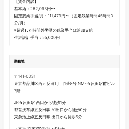
【賃金内訳】
基本給：262,093円〜
固定残業手当/月：111,479円〜（固定残業時間45時間0
分/月）
※超過した時間外労働の残業手当は追加支給
生涯設計手当：55,000円
勤務地
〒141-0031
東京都品川区西五反田1丁目1番8号 NMF五反田駅前ビル
7階
JR五反田駅 西口から徒歩1分
都営浅草線五反田駅 A1出口から徒歩0分
東急池上線五反田駅 出口から徒歩5分
・本社/在宅/客先のいずれか