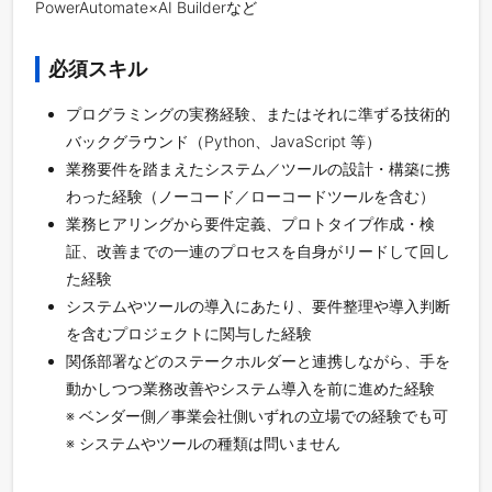
PowerAutomate×AI Builderなど
必須スキル
プログラミングの実務経験、またはそれに準ずる技術的
バックグラウンド（Python、JavaScript 等）
業務要件を踏まえたシステム／ツールの設計・構築に携
わった経験（ノーコード／ローコードツールを含む）
業務ヒアリングから要件定義、プロトタイプ作成・検
証、改善までの一連のプロセスを自身がリードして回し
た経験
システムやツールの導入にあたり、要件整理や導入判断
を含むプロジェクトに関与した経験
関係部署などのステークホルダーと連携しながら、手を
動かしつつ業務改善やシステム導入を前に進めた経験
※ ベンダー側／事業会社側いずれの立場での経験でも可
※ システムやツールの種類は問いません