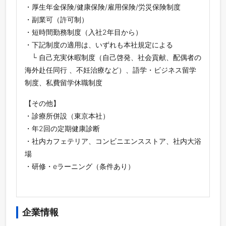
・厚⽣年⾦保険/健康保険/雇⽤保険/労災保険制度
・副業可（許可制）
・短時間勤務制度（⼊社2年⽬から）
・下記制度の適⽤は、いずれも本社規定による
└ ⾃⼰充実休暇制度（⾃⼰啓発、社会貢献、配偶者の
海外赴任同⾏ 、不妊治療など）、語学・ビジネス留学
制度、私費留学休職制度
【その他】
・診療所併設（東京本社）
・年2回の定期健康診断
・社内カフェテリア、コンビニエンスストア、社内⼤浴
場
・研修・eラーニング（条件あり）
企業情報