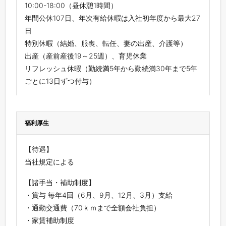
10:00-18:00（昼休憩1時間）
年間公休107日、年次有給休暇は入社初年度から最大27
日
特別休暇（結婚、服喪、転任、妻の出産、介護等）
出産（産前産後19～25週）、育児休業
リフレッシュ休暇（勤続満5年から勤続満30年まで5年
ごとに13日ずつ付与）
福利厚生
【待遇】
当社規定による
【諸⼿当・補助制度】
・賞与 毎年4回（6⽉、9⽉、12⽉、3⽉）⽀給
・通勤交通費（70ｋｍまで全額会社負担）
・家賃補助制度