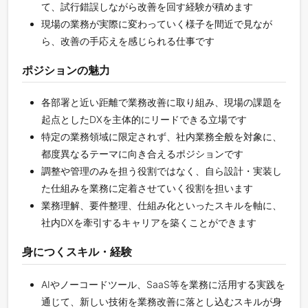
て、試行錯誤しながら改善を回す経験が積めます
現場の業務が実際に変わっていく様子を間近で見なが
ら、改善の手応えを感じられる仕事です
ポジションの魅力
各部署と近い距離で業務改善に取り組み、現場の課題を
起点としたDXを主体的にリードできる立場です
特定の業務領域に限定されず、社内業務全般を対象に、
都度異なるテーマに向き合えるポジションです
調整や管理のみを担う役割ではなく、自ら設計・実装し
た仕組みを業務に定着させていく役割を担います
業務理解、要件整理、仕組み化といったスキルを軸に、
社内DXを牽引するキャリアを築くことができます
身につくスキル・経験
AIやノーコードツール、SaaS等を業務に活用する実践を
通じて、新しい技術を業務改善に落とし込むスキルが身