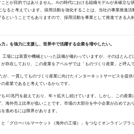
ことが目的ではありません。AIの時代における組織モデルが未確立な
度になると考えています。採用活動を強化することは、当社の事業推進活
げるということでもありますので、採用活動を事業として推進できる人
る力」を強力に支援し、世界中で活躍する企業を増やしたい。
す。工場には装置や機械といった設備が備わっていますが、そのほとんど
」が存在しており、この産業をアペルザでは「ものづくり産業」と呼ん
ましたが、一貫してものづくり産業に向けたインターネットサービスを提
一の産業であると考えているからです。
でも40兆円を超えており、年々拡大し続けています。しかし、この産業
ず、海外売上比率が低いことです。市場の大部分を中小企業が占めてお
出を進めるには限界があります。
」と「グローバルマーケット（海外の工場）」をつなぐオンラインプラ