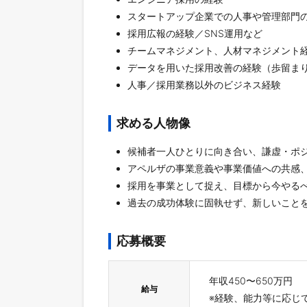
スタートアップ企業での人事や管理部門
採用広報の経験／SNS運用など
チームマネジメント、人材マネジメント
データを用いた採用改善の経験（歩留まり
人事／採用業務以外のビジネス経験
求める人物像
候補者一人ひとりに向き合い、謙虚・ポ
アペルザの事業意義や事業価値への共感
採用を事業として捉え、目標から今やる
過去の成功体験に固執せず、新しいこと
応募概要
年収450〜650万円
給与
※経験、能力等に応じ