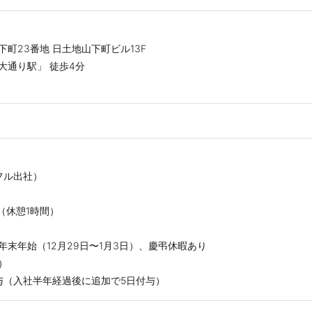
町23番地 日土地山下町ビル13F
大通り駅」 徒歩4分
フル出社）
00（休憩1時間）
年末年始（12月29日〜1月3日）、慶弔休暇あり
）
与（入社半年経過後に追加で5日付与）