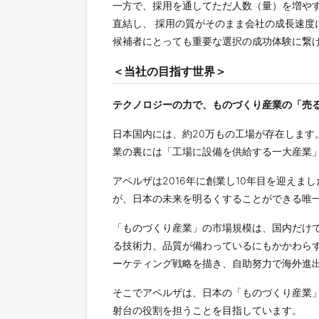
一方で、採用を通してただ人数（量）を増やす
直結し、 採用の質がそのまま会社の成長速
候補者にとっても重要な選択の成功体験に繋
＜当社の目指す世界＞
テクノロジーの力で、ものづくり産業の「売
日本国内には、約20万もの工場が存在しま
業の裏には「工場に設備を供給する一大産業
アペルザは2016年に創業し10年目を迎え
が、日本の未来を明るくすることができる唯
「ものづくり産業」の市場規模は、国内だけ
る技術力、品質が備わっているにもかかわら
ーケティング戦略を描き、自助努力で海外進
そこでアペルザは、日本の「ものづくり産業
射台の役割を担うことを目指しています。