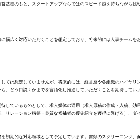
経営基盤のもと、スタートアップならではのスピード感を持ちながら挑
務に幅広く対応いただくことを想定しており、将来的には人事チームを
としては想定していませんが、将来的には、経営層や各組織のハイヤリ
から、どう口説くかまでを言語化し推進していただくことを期待してい
期待しているものとして、求人媒体の運用（求人原稿の作成・入稿、効
リレーション構築＝良質な候補者の優先紹介を獲得に繋げる）、ダイレクトソ
。
整を初期的な対応領域として予定しています。書類のスクリーニング、