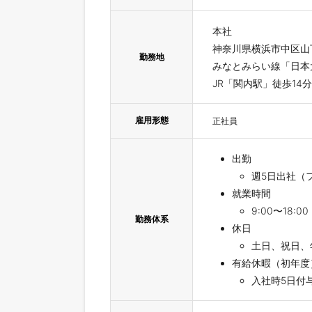
本社
神奈川県横浜市中区山下
勤務地
みなとみらい線「日本
JR「関内駅」徒歩14分
雇用形態
正社員
出勤
週5日出社（
就業時間
9:00〜18:
勤務体系
休⽇
⼟⽇、祝⽇、
有給休暇（初年度
入社時5日付