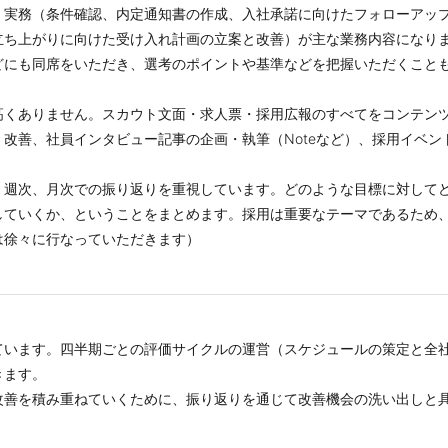
）実務（条件確認、内定通知書の作成、入社承諾に向けたフォローアッ
立ち上がりに向けた受け入れ計画の立案と改善）が主な業務内容になり
どにも同席をいただき、選考のポイントや基準などを把握いただくこと
高くありません。スカウト文面・求人票・採用広報のすべてをコンテン
改善、社員インタビュー記事の企画・執筆（Noteなど）、採用イベン
、週次、月次での振り返りを重視しています。どのような目標に対して
していくか、ということをまとめます。採用は重要なテーマであるため
は徐々に行なっていただきます）
ています。四半期ごとの評価サイクルの運営（スケジュールの策定と全
きます。
改善を積み重ねていくために、振り返りを通じて改善機会の洗い出しと