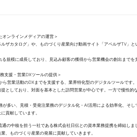
たオンラインメディアの運営＞
ペルザカタログ」や、ものづくり産業向け動画サイト「アペルザTV」と
訪れる規模に成長しており、見込み顧客の獲得から営業機会の創出までを
務支援・営業DXツールの提供＞
から営業活動のDXまでを支援する、業界特化型のデジタルツールです。
前提としており、対面を基本とした訪問営業が中心です。一方で慢性的
務が多い、見積・受発注業務のデジタル化・AI活用による効率化、そ
上に貢献しています。
る流通の中核を担う一社である株式会社日伝との資本業務提携を締結しま
造業、ものづくり産業の発展に貢献していきます。