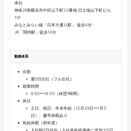
本社
神奈川県横浜市中区山下町23番地 日土地山下町ビル
13F
みなとみらい線「日本大通り駅」 徒歩4分
JR「関内駅」徒歩14分
勤務体系
出勤
週5日出社（フル出社）
就業時間
9:00〜18:00（休憩1時間）
休⽇
⼟⽇、祝⽇、年末年始（12月29日〜1月3
日）、慶弔休暇あり
有給休暇（初年度）
入社時5日付与（入社半年経過後に追加で5日