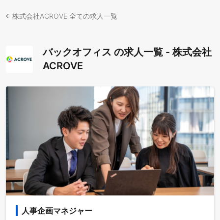
株式会社ACROVE 全ての求人一覧
バックオフィス の求人一覧 - 株式会社
ACROVE
人事企画マネジャー