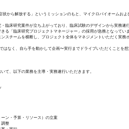
や症状から解放する」というミッションのもと、マイクロバイオームお
究・臨床研究案件が立ち上がっており、臨床試験のデザインから実務遂
きる「臨床研究プロジェクトマネージャー」の採用が急務となっていま
エンスチームを横断し、プロジェクト全体をマネジメントいただく実務ポ
ではなく、自ら手を動かして企画〜実行までドライブいただくことを想
いて、以下の業務を主導・実務遂行いただきます。



ーン・予算・リソース）の立案

調整

案・実行
