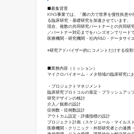
■募集背景

KINS事業では、「菌の力で世界を慢性疾患
る臨床研究・基礎研究を加速させています。

現在、複数の共同研究パートナーとの共同研
／パートナー対応までをハンズオンでリードで
医療機関・研究機関・社内R&D・データサイ
※研究アドバイザー的にコメントだけする役割
■業務内容（ミッション）

マイクロバイオーム・メタ領域の臨床研究にお
・プロジェクトマネジメント

臨床研究プロトコルの策定・ブラッシュアップ
研究デザインの検討

介入／観察の設計

症例数・症例数設計

アウトカム設定・評価指標の設計

プロジェクト計画（スケジュール・マイルスト
医療機関・クリニック・外部研究者との連携・
進捗管理、リスク管理、課題抽出と解決策の立