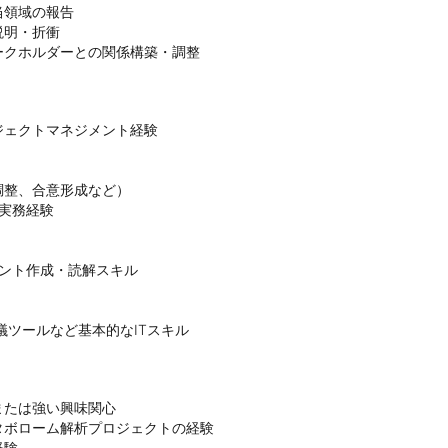
領域の報告

明・折衝

ェクトマネジメント経験

整、合意形成など）

実務経験

ント作成・読解スキル

ンライン会議ツールなど基本的なITスキル
たは強い興味関心

ボローム解析プロジェクトの経験

験
