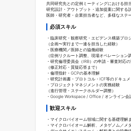
共同研究先との定例ミーティングにおける担当
研究設計・アウトプット・追加提案に関する説
必須スキル
・臨床研究・観察研究・エビデンス構築プロジ
（企画〜実行まで一連を担当した経験）

・医療機関／医師との協働経験

（症例リクルート調整、現場オペレーション調
・研究倫理委員会（IRB）の申請・審査対応の
（修正対応・質疑応答まで）

・倫理指針・GCPの基本理解

・研究計画書・プロトコル・ICF等のドキュメ
・プロジェクトマネジメントの実務経験

（進行管理・ステークホルダー調整）

・Google Workspace / Office / オ
歓迎スキル
・マイクロバイオーム領域に関する基礎理解ま
・マイクロバイオーム解析、メタゲノム／メタ
・データサイエンスチーム・解析者との協働経