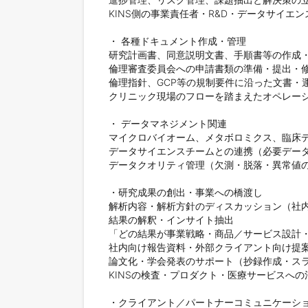
KINS側の事業責任者・R&D・データサイエ
・ 各種ドキュメント作成・管理

研究計画書、同意説明文書、手順書等の作成・
倫理審査委員会への申請書類の準備・提出・修
倫理指針、GCP等の規制要件に沿った文書・運
クリニック現場のフローを踏まえたオペレーシ
・ データマネジメント関連

マイクロバイオーム、メタボロミクス、臨床デ
データサイエンスチームとの連携（必要データ
データクオリティ管理（欠測・脱落・異常値の
・研究成果の創出・事業への橋渡し

解析内容・解析方針のディスカッション（社内
結果の解釈・インサイト抽出

「どの結果が事業戦略・商品／サービス設計・
社内向け報告資料・外部クライアント向け提案
論文化・学会発表のサポート（抄録作成・スラ
KINSの検査・プロダクト・医療サービスへの
・クライアント／パートナーコミュニケーショ