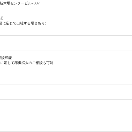
6新木場センタービル7007

分

要に応じて出社する場合あり）

談可能
