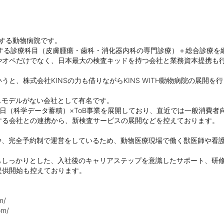
営する動物病院です。

象とする診療科目（皮膚腫瘍・歯科・消化器内科の専門診療）＋総合診療を
やオペだけでなく、日本最大の検査キッドを持つ会社と業務資本提携も
と、株式会社KINSの力も借りながらKINS WITH動物病院の展開を行
スモデルがない会社として有名です。

日（科学データ蓄積）×ToB事業を展開しており、直近では一般消費者
る会社との連携から、新検査サービスの展開などを控えております。

や、完全予約制で運営をしているため、動物医療現場で働く獣医師や看
もしっかりとした、入社後のキャリアステップを意識したサポート、研
供開始も控えております。

/

m/
