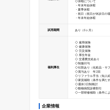
◇休暇について

・年末年始休暇

・夏季休暇

・祝日（祝日が休診日の場
試用期間
あり（6ヶ月）
◇ 雇用保険

◇ 健康保険

◇ 労災保険

◇ 厚生年金

◇ 交通費支給あり

◇制服付与

福利厚生
◇社割あり（化粧品・サプ
◇賞与あり　年2回

◇リファラル手当（知人紹
◇家賃補助（条件を満たす
◇週休3日制検討

◇動物病院診療割引

◇一部研修補助（条件に
企業情報