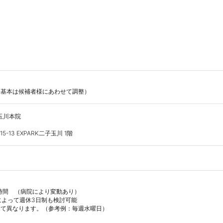
玉川本院

-13 EXPARK二子玉川 1階
1時間　（病院により変動あり）

によって週休3日制も検討可能

て異なります。（参考例：毎週水曜日）
