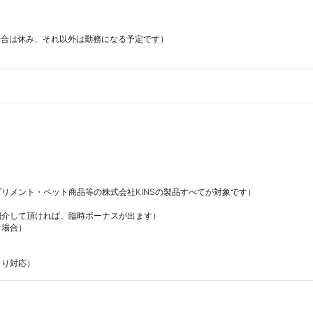
合は休み、それ以外は勤務になる予定です）

リメント・ペット商品等の株式会社KINSの製品すべてが対象です）

介して頂ければ、臨時ボーナスが出ます）

場合）

より対応）