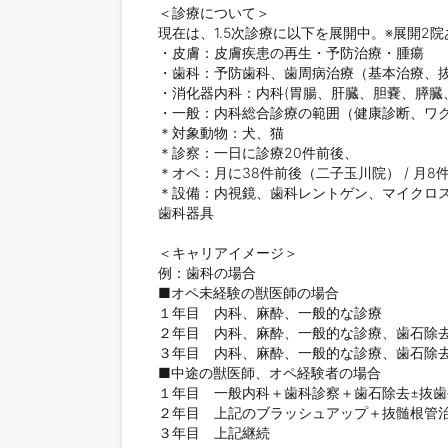
＜診療について＞

現在は、1.5次診療に以下を展開中。※展開2
・皮膚：皮膚疾患の再生・予防治療・腫瘍

・歯科：予防歯科、歯周病治療（基本治療、抜
・消化器内科：内科(胃腸、肝臓、胆嚢、膵臓、
・一般：内科総合診療の範囲（健康診断、ワク
＊対象動物：犬、猫

＊診察：一日に診療20件前後、

＊オペ：月に38件前後（二子玉川院） / 月8
＊設備：内視鏡、歯科レントゲン、マイクロス
歯科器具

＜キャリアイメージ＞

例：歯科の場合

■オペ未経験の獣医師の場合

１年目　内科、麻酔、一般的な診療

２年目　内科、麻酔、一般的な診療、歯石除去
３年目　内科、麻酔、一般的な診療、歯石除去
■中途の獣医師、オペ経験者の場合

１年目　一般内科＋歯科診察＋歯石除去±抜歯
２年目　上記のブラッシュアップ＋抜髄根管治
３年目　上記継続
