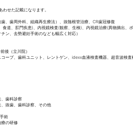
院あわせた記載になります。

歯、歯周外科、組織再生療法）、抜髄根管治療、CR歯冠修復

食道、肛門疾患)、内視鏡検査(観察、生検)、内視鏡治療(異物摘出、ポ
チン、去勢避妊手術のなども幅広く対応）

件前後（立川院）

コープ、歯科ユニット、レントゲン、idexx血液検査機器、超音波検査
、歯科診察

、抜歯、歯科診察、その他

手術

療の研修
