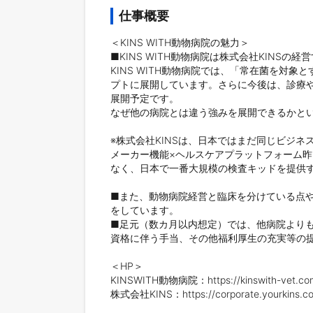
仕事概要
＜KINS WITH動物病院の魅力＞

■KINS WITH動物病院は株式会社KINSの経
KINS WITH動物病院では、「常在菌を対
プトに展開しています。さらに今後は、診療
展開予定です。

なぜ他の病院とは違う強みを展開できるかという
※株式会社KINSは、日本ではまだ同じビジネ
メーカー機能×ヘルスケアプラットフォーム昨
なく、日本で一番大規模の検査キッドを提供す
■また、動物病院経営と臨床を分けている点
をしています。

■足元（数カ月以内想定）では、他病院より
資格に伴う手当、その他福利厚生の充実等の提
＜HP＞

KINSWITH動物病院：https://kinswith-vet.com
株式会社KINS：https://corporate.yourkins.co