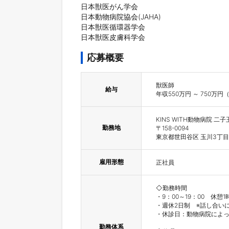
日本獣医がん学会

日本動物病院協会(JAHA)

日本獣医循環器学会

日本獣医皮膚科学会
応募概要
獣医師

給与
KINS WITH動物病院 二子
勤務地
〒158-0094

東京都世田谷区 玉川3丁目15
雇用形態
正社員
◇勤務時間

・9：00～19：00　休憩
・週休2日制　※話し合い
・休診日：動物病院によっ
勤務体系