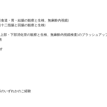
食道・胃・結腸の観察と生検、無麻酔内視鏡)

十二指腸と回腸の観察と生検)

(上部・下部消化管の観察と生検、無麻酔内視鏡検査)のブラッシュアップ


す
のいずれかのご経験
