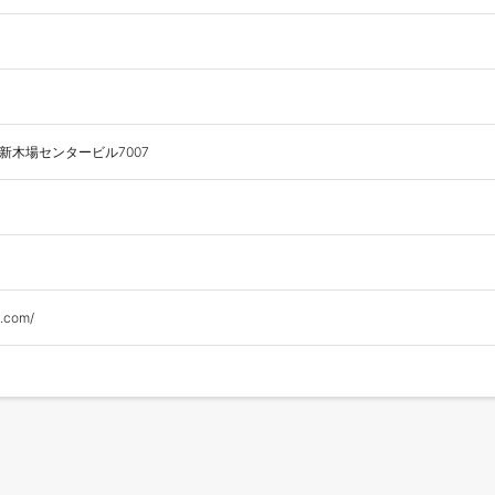
6新木場センタービル7007
s.com/