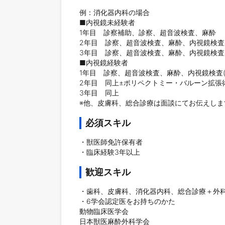
例：消化器内科の場合

■内視鏡未経験者

1年目　診察補助、診察、超音波検査、麻酔

2年目　診察、超音波検査、麻酔、内視鏡検査(
3年目　診察、超音波検査、麻酔、内視鏡検査(
■内視鏡経験者

1年目　診察、超音波検査、麻酔、内視鏡検査
2年目　同上±ポリペクトミー・バルーン拡張術
3年目　同上

※他、皮膚科、総合診療は面談にてお伝えしま
必須スキル
・獣医師免許保有者

・臨床経験3年以上
歓迎スキル
・歯科、皮膚科、消化器内科、総合診療＋外科
・6学会認定医をお持ちのかた

動物臨床医学会

日本獣医麻酔外科学会
