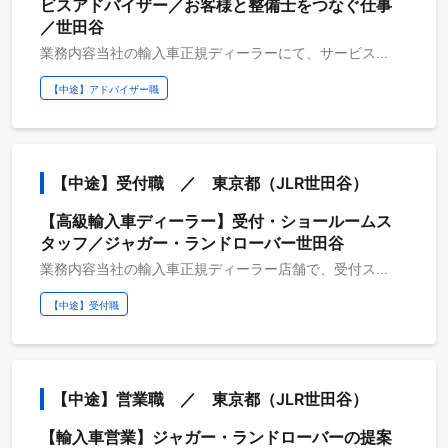
ビスアドバイザー／お客様と整備士をつなぐ仕事
／世田谷
業務内容当社の輸入車正規ディーラーにて、サービスアドバイザー（サービスフロント）として 車検・点検・修理でご来店されたお客様の受付対応と整備内容のご案内を担当します。整備を実際に行うのはメカニックのため、 お客様と整備スタッフの間に立ち、修理内容の確認や作業の手配を行うポジションです。ご来店されたお客様のご要望ヒアリング（修理・車検・点検など）メカニックへの作業指示・進行管理お客様への作業内容の説明見積もりの作成点検や車検のご案内お客様からのご相談やお問い合わせへの対応（サービス利用後のフォロー含む）※専門知識は入社後に身につけていけるため、自動車業界未経験の方もご応募いただけます。入社後に身につくスキル輸入車に関する専門知識（研修・OJTで習得可能）整備士との協働で養われる「調整力・段取り力」お客様対応を通じて培われる「信頼構築力を伴う質の高い接客スキル」キャリアパス未経験で入社 → サービスアドバイザー → サービス課長 → サービス部門長 接客の経験を活かしながら、マネジメントポジションを目指すことも可能です。教育体制業務はOJTで習得いただきます。人事オリエンテーション：入社日に人事より会社規程や勤怠の説明を行います。営業推進室研修 ：営業の販売促進部門より、全3回の研修を行います。 （入社時・入社より１か月・入社より３か月）ブラザー/シスター制度 ：入社より最長で半年間、先輩社員が教育担当として１名付き、OJTで指導をいたします。メーカー研修 ：メーカー主催の研修に参加いただく事がございます。 ブランドや商品理解を深める貴重な機会です。選考フロー面接は２回ございます（面接回数は変更となるケースがございます）。書類選考→１次面接→最終面接→内定
【中途】アドバイザー職
【中途】受付職　／　東京都（JLR世田谷）
【高級輸入車ディーラー】受付・ショールームス
タッフ／ジャガー・ランドローバー世田谷
業務内容当社の輸入車正規ディーラー店舗で、受付スタッフとしてご勤務いただきます。 ショールームを訪れるお客様に最初に接し、安心して過ごしていただけるようサポートする役割です。 事務処理や来客応対などを通じて、店舗運営を支えるポジションです。ご来店されたお客様への接客（お出迎え、お見送り／お茶出し）電話対応お客様情報等、パソコンでの入力作業ショールームの装飾店舗SNSの更新イベント企画店舗の小口の管理、店舗経費精算の申請身につくスキルホスピタリティの高い接客力国産車に比べても価格帯が高い為、日頃から質の高い接客を受けているお客様が顧客層になります。その為ビジネスマナーや言葉遣いは非常に重要で、どこへ行っても通用する高い接客力が身につきます。また、お客様の状況を見ることはもちろんのこと、店舗全体に広く視野を持ちながら他のスタッフの状況も把握し、営業が席を外しているお客様がいらっしゃればお話をする等、自主的に行動する力も求められます。 受付職のスキルは、ショールームの雰囲気作りや評価に直結します。教育体制業務はOJTで習得いただきます。人事オリエンテーション：入社日に人事より会社規程や勤怠の説明を行います。営業推進室研修 ：営業の販売促進部門より、全3回の研修を行います。 （入社時・入社より１か月・入社より３か月）ブラザー/シスター制度 ：入社より最長で半年間、先輩社員が教育担当として１名付き、OJTで指導をいたします。メーカー研修 ：メーカー主催の研修に参加いただく事がございます。 ブランドや商品理解を深める貴重な機会です。選考フロー面接は１回でございます（面接回数は変更となるケースがございます）。書類選考→面接→内定
【中途】受付職
【中途】営業職　／　東京都（JLR世田谷）
【輸入車営業】ジャガー・ランドローバーの提案