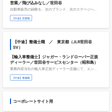
営業／飛び込みなし／世田谷
自動車販売の経験を、次のブランド、次のステージへ。ジャガー・ランドローバー世田谷は、事業譲渡によりウイルプラスグループへ新たに加わる店舗です。今回求めているのは、これまで自動車業界で培ってきた営業経験を活かし、新体制のスタートとともに、お客様への提案と販売実績を担っていただける方です。国産車、輸入車、中古車、買取など、これまで扱ってきた領域は問いません。自動車を販売してきた経験を、ジャガー・ランドローバーというプレミアムブランドで、さらに高めていただきたいと考えています。仕事内容ジャガー・ランドローバー正規ディーラーにて、新車・認定中古車の販売を担当していただきます。具体的にはご来店されたお客様への接客・ご提案お客様のライフスタイルやご要望のヒアリング新車・認定中古車の販売試乗のご案内お見積り・ご契約手続き納車対応点検・車検のご案内アフターフォロー店舗イベントの企画・運営販売して終わりではなく、 お客様と長く信頼関係を築いていく営業です。この仕事の魅力新体制の中で経験を発揮できる今回は、事業譲渡により店舗が新体制を迎えるタイミングでの採用です。長く在籍している社員だけが有利になる環境ではなく、これまでの経験や入社後の実績をもとに、一人ひとりが役割を担っていきます。新しい環境で、営業として改めて成果を出したい方に適したポジションです。ジャガー・ランドローバーというブランドを扱う。世界中で愛されるプレミアムブランド。 性能だけではなく、 ・デザイン ・クラフトマンシップ ・ラグジュアリー ・ブランドストーリー すべてを含めてお客様へご提案します。価格ではなく価値を伝える営業だからこそ、 営業としての提案力も磨くことができます。経験を次のステージへ。営業経験を積んできたからこそ、 「もっとブランド力のある商材を扱いたい」 「裁量のある環境で働きたい」 「店舗づくりにも携わりたい」 そんな方には、大きなやりがいを感じられる環境です。
【中途】営業職
【中途】整備士職　／　東京都（JLR世田谷
SV）
【輸入車整備士】ジャガー・ランドローバー正規
ディーラー／世田谷サービスセンター（昭和島）
業務内容当社の輸入車正規ディーラー店舗にて、エンドユーザー向けに 車検や点検整備・修理・パーツの取り付け等の整備業務に従事いただきます。車検/点検整備、一般整備事故時の修理パーツ取り付けやパーツ交換故障診断アドバイザーへの作業内容共有連携教育体制業務はOJTで習得いただきます。人事オリエンテーション：入社日に人事より会社規程や勤怠の説明を行います。営業推進室研修 ：営業の販売促進部門より、全3回の研修を行います。 （入社時・入社より１か月・入社より３か月）ブラザー/シスター制度 ：入社より最長で半年間、先輩社員が教育担当として１名付き、OJTで指導をいたします。メーカー研修 ：メーカー主催の研修に参加いただく事がございます。 ブランドや商品理解を深める貴重な機会です。【選考フロー】面接は１回でございます（面接回数は変更となるケースがございます）。書類選考→面接→内定
【中途】整備職
コーポレートサイト用