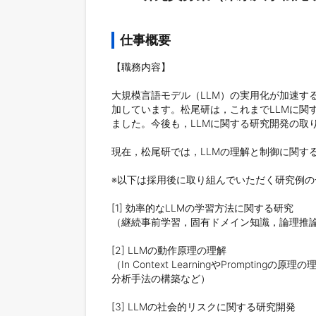
仕事概要
【職務内容】

大規模言語モデル（LLM）の実用化が加速
加しています。松尾研は，これまでLLMに関す
ました。今後も，LLMに関する研究開発の取
現在，松尾研では，LLMの理解と制御に関す
※以下は採用後に取り組んでいただく研究例の
[1] 効率的なLLMの学習方法に関する研究

（継続事前学習，固有ドメイン知識，論理推論能
[2] LLMの動作原理の理解

（In Context LearningやPrompting
分析手法の構築など）

[3] LLMの社会的リスクに関する研究開発
