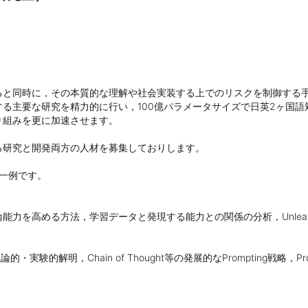
すると同時に，その本質的な理解や社会実装する上でのリスクを制御する
る主要な研究を精力的に行い，100億パラメータサイズで日英2ヶ国語対応の
り組みを更に加速させます。

る研究と開発両方の人材を募集しておりします。

一例です。

力を高める方法，学習データと発現する能力との関係の分析，Unlearni
の原理の理論的・実験的解明，Chain of Thought等の発展的なPrompting戦略，