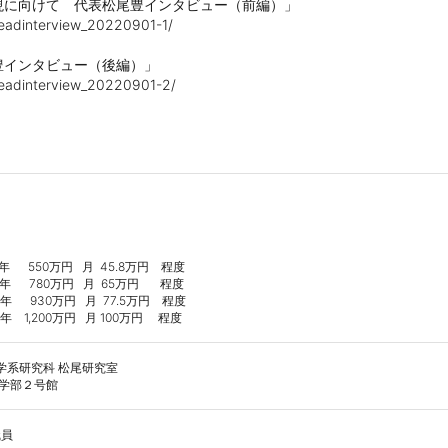
に向けて　代表松尾豊インタビュー（前編）」

headinterview_20220901-1/

インタビュー（後編）」

headinterview_20220901-2/

 550万円   月  45.8万円　程度

　780万円   月  65万円　   程度

  　930万円   月  77.5万円　程度

1,200万円   月 100万円　 程度
学系研究科 松尾研究室

工学部２号館
職員