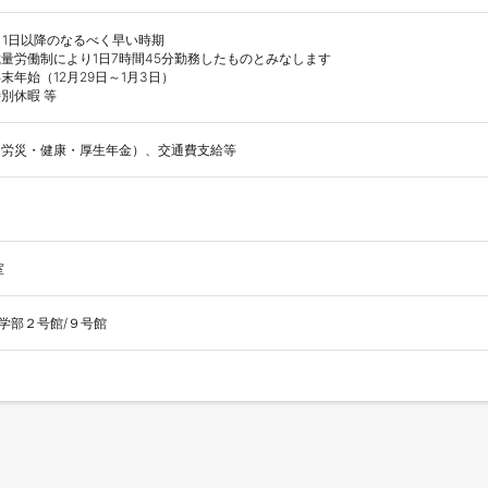
月1日以降のなるべく早い時期

量労働制により1日7時間45分勤務したものとみなします

年始（12月29日～1月3日）

・労災・健康・厚生年金）、交通費支給等
室
工学部２号館/９号館