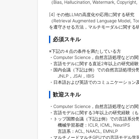
（Bias, Hallucination, Watermark, 
[4] その他LLMの高度化や応用に関する研究

（Retrieval Augmented Language M
を遵守させる方法，マルチモーダルに関する
必須スキル
※下記の４点の条件を満たしている方

・Computer Science，自然言語処理
・言語モデルに関する直近2年以上の研究経験
・国内会議（下記は例）での自然言語処理分野
　　JNLP，JSAI，IBIS

・日本語および英語でのコミュニケーション
歓迎スキル
・Computer Science，自然言語処理
・言語モデルに関する3年以上の研究経験（も
・トップ国際会議（下記は例）での言語系分野
　　機械学習基礎：ICLR, ICML, NeurIPS

　　言語系：ACL, NAACL, EMNLP

・マルチノードマルチGPUでの言語モデル学習