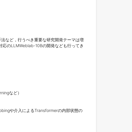
手法など，行うべき重要な研究開発テーマは増
LLMWeblab-10Bの開発なども行ってき
ngなど）

Probingや介入によるTransformerの内部状態の