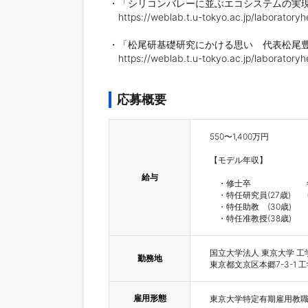
・「シリコンバレーに並ぶエコシステムの実現
　https://weblab.t.u-tokyo.ac.jp/laboratory
・「松尾研基礎研究にかける思い　代表松尾豊
　https://weblab.t.u-tokyo.ac.jp/laboratory
応募概要
550〜1,400万円

【モデル年収】

給与
　・修士卒　　　　　　   年　 
　・特任研究員(27歳)　　年  
　・特任助教　(30歳)   　 年
　・特任准教授(38歳)　　年　
国立大学法人 東京大学 工
勤務地
東京都文京区本郷7-3-1 
雇用形態
東京大学特定有期雇用教