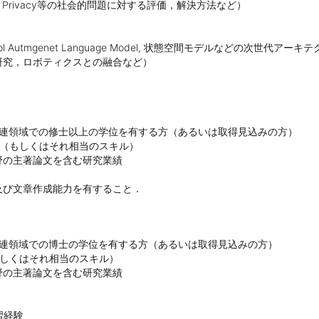
Copyright,  Privacy等の社会的問題に対する評価，解決方法など）

odel, Tool Autmgenet Language Model, 状態空間モデルなどの次世代
研究，ロボティクスとの融合など）
などの関連領域での修士以上の学位を有する方（あるいは取得見込みの方）

（もしくはそれ相当のスキル）

の主著論文を含む研究業績

及び文章作成能力を有すること．
などの関連領域での博士の学位を有する方（あるいは取得見込みの方）

しくはそれ相当のスキル）

の主著論文を含む研究業績

経験
